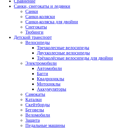
Сравнение
Санки, снегокаты и ледянки
Санки
Санки-коляски
Санки-коляска для двойни
Снегокаты
Тюбинги
Детский транспорт
Велосипеды
Трехколесные велосипеды
Двухколесные велосипеды
Трёхколёсные велосипеды для двойни
Электромобили
Автомобили
Багги
Квадроциклы
Мотоциклы
Аккумуляторы
Самокаты
Каталки
Скейтборды
Беговелы
Веломобили
Защита
Педальные машины