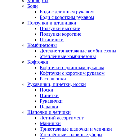
Конверты
Боди
Боди с длинным рукавом
Боди с коротким рукавом
Ползунки и штанишки
Ползунки высокие
Ползунки короткие
Штанишки
Комбинезоны
Детские трикотажные комбинезоны
Утеплённые комбинезоны
Кофточки
Кофточки с длинным рукавом
Кофточки с коротким рукавом
Распашонки
Рукавички, пинетки, носки
Носки
Пинетки
Рукавички
Царапки
Шапочки и чепчики
Летний ассортимент
Манишки
Трикотажные шапочки и чепчики
Утеплённые головные уборы