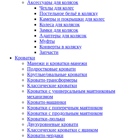
Аксессуары для колясок
Чехлы для колес
Постельное бельё в коляску
Камеры и покрышки для колес
Колеса для колясок
Замки для колясок
Адаптеры для колясок
Муфты
Конверты в коляску
Запчасти
Кроватки
Манежи и кроватки-манежи
Подростковые кровати
Круглые/овальные кроватки
Кровати-трансформеры
Классические кроватки
Кроватки с универсальным маятниковым
механизмом
Кровати-машинки
Кроватки с поперечным маятником
Кроватки с продольным маятником
Кроватки-люльки
Двухуровневые кровати
Классические кроватки с ящиком
Кровати-чердаки