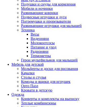
Подушки и снуды для кормления
Мобили и ночники
Развивающие коврики
Подвесные игрушки и дуги
Погремушки и прорезыватели
Развивающие игрушки для малышей
Техника
Весы
Видеоняни
Молокоотсосы
Питание и уход
Радионяни
Термометры
Герои мультфильмов для малышей
Мебель для детской
Мольберты и доски для рисования
Качалки
Столы и стулья
Комоды и ящики для игрушек
Орто Пазл
Кровати в детскую
Одежда
Конверты и комплекты на выписку
Теплые комбинезоны