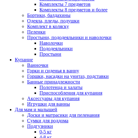
Комплекты 7 предметов
Комплекты 8 предметов и более
Бортики, балдахины
Одеяла, пледы, подушки
Комплект в коляску
Пеленки
Простыни, пододеяльники и наволочки
Наволочки
Пододеяльники
Простыни
Купание
Ванночки
Горки и сиденья в ванну
Горшки, насадки на унитаз, подставки
Банные принадлежности
Полотенца и халаты
Приспособления для купания
Аксессуары для купания
Игрушки для ванны
Для мам и малышей
Доски и матрасики для пеленания
Сумки для роддома
Подгузники
0-5 кг
4-8 кг