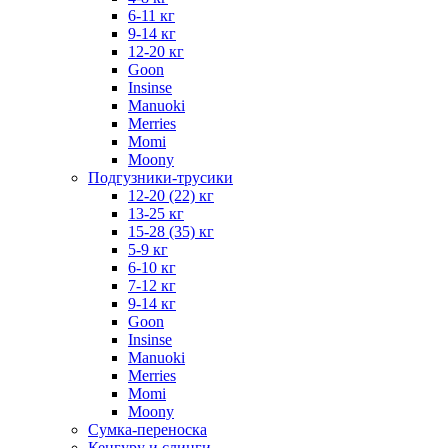
6-11 кг
9-14 кг
12-20 кг
Goon
Insinse
Manuoki
Merries
Momi
Moony
Подгузники-трусики
12-20 (22) кг
13-25 кг
15-28 (35) кг
5-9 кг
6-10 кг
7-12 кг
9-14 кг
Goon
Insinse
Manuoki
Merries
Momi
Moony
Сумка-переноска
Кенгуру и слинги