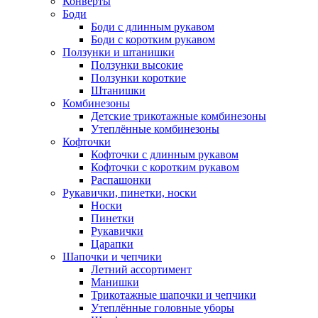
Конверты
Боди
Боди с длинным рукавом
Боди с коротким рукавом
Ползунки и штанишки
Ползунки высокие
Ползунки короткие
Штанишки
Комбинезоны
Детские трикотажные комбинезоны
Утеплённые комбинезоны
Кофточки
Кофточки с длинным рукавом
Кофточки с коротким рукавом
Распашонки
Рукавички, пинетки, носки
Носки
Пинетки
Рукавички
Царапки
Шапочки и чепчики
Летний ассортимент
Манишки
Трикотажные шапочки и чепчики
Утеплённые головные уборы