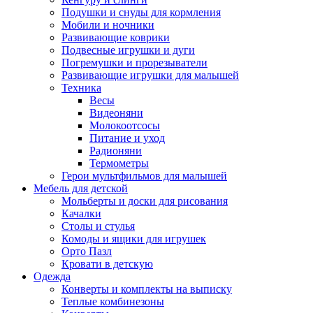
Подушки и снуды для кормления
Мобили и ночники
Развивающие коврики
Подвесные игрушки и дуги
Погремушки и прорезыватели
Развивающие игрушки для малышей
Техника
Весы
Видеоняни
Молокоотсосы
Питание и уход
Радионяни
Термометры
Герои мультфильмов для малышей
Мебель для детской
Мольберты и доски для рисования
Качалки
Столы и стулья
Комоды и ящики для игрушек
Орто Пазл
Кровати в детскую
Одежда
Конверты и комплекты на выписку
Теплые комбинезоны