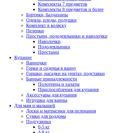
Комплекты 7 предметов
Комплекты 8 предметов и более
Бортики, балдахины
Одеяла, пледы, подушки
Комплект в коляску
Пеленки
Простыни, пододеяльники и наволочки
Наволочки
Пододеяльники
Простыни
Купание
Ванночки
Горки и сиденья в ванну
Горшки, насадки на унитаз, подставки
Банные принадлежности
Полотенца и халаты
Приспособления для купания
Аксессуары для купания
Игрушки для ванны
Для мам и малышей
Доски и матрасики для пеленания
Сумки для роддома
Подгузники
0-5 кг
4-8 кг