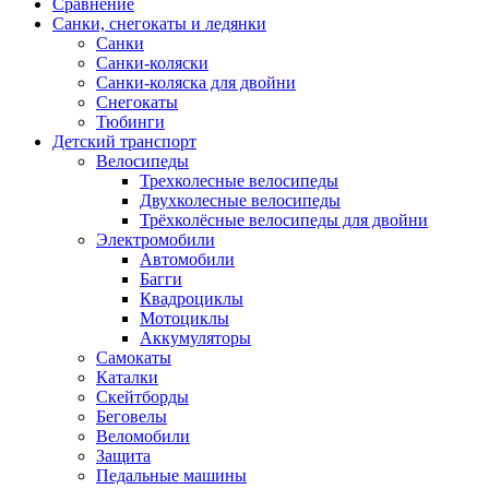
Сравнение
Санки, снегокаты и ледянки
Санки
Санки-коляски
Санки-коляска для двойни
Снегокаты
Тюбинги
Детский транспорт
Велосипеды
Трехколесные велосипеды
Двухколесные велосипеды
Трёхколёсные велосипеды для двойни
Электромобили
Автомобили
Багги
Квадроциклы
Мотоциклы
Аккумуляторы
Самокаты
Каталки
Скейтборды
Беговелы
Веломобили
Защита
Педальные машины