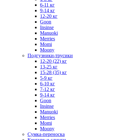
6-11 кг
9-14 кг
12-20 кг
Goon
Insinse
Manuoki
Merries
Momi
Moony
Подгузники-трусики
12-20 (22) кг
13-25 кг
15-28 (35) кг
5-9 кг
6-10 кг
7-12 кг
9-14 кг
Goon
Insinse
Manuoki
Merries
Momi
Moony
Сумка-переноска
Кенгуру и слинги