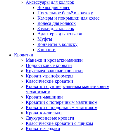
Аксессуары для колясок
Чехлы для колес
Постельное бельё в коляску
Камеры и покрышки для колес
Колеса для колясок
Замки для колясок
Адаптеры для колясок
Муфты
Конверты в коляску
Запчасти
Кроватки
Манежи и кроватки-манежи
Подростковые кровати
Круглые/овальные кроватки
Кровати-трансформеры
Классические кроватки
Кроватки с универсальным маятниковым
механизмом
Кровати-машинки
Кроватки с поперечным маятником
Кроватки с продольным маятником
Кроватки-люльки
Двухуровневые кровати
Классические кроватки с ящиком
Кровати-чердаки