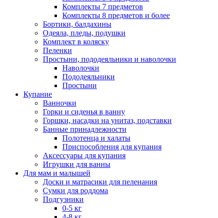
Комплекты 7 предметов
Комплекты 8 предметов и более
Бортики, балдахины
Одеяла, пледы, подушки
Комплект в коляску
Пеленки
Простыни, пододеяльники и наволочки
Наволочки
Пододеяльники
Простыни
Купание
Ванночки
Горки и сиденья в ванну
Горшки, насадки на унитаз, подставки
Банные принадлежности
Полотенца и халаты
Приспособления для купания
Аксессуары для купания
Игрушки для ванны
Для мам и малышей
Доски и матрасики для пеленания
Сумки для роддома
Подгузники
0-5 кг
4-8 кг