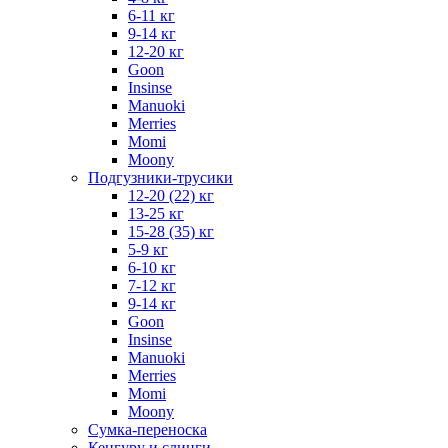
6-11 кг
9-14 кг
12-20 кг
Goon
Insinse
Manuoki
Merries
Momi
Moony
Подгузники-трусики
12-20 (22) кг
13-25 кг
15-28 (35) кг
5-9 кг
6-10 кг
7-12 кг
9-14 кг
Goon
Insinse
Manuoki
Merries
Momi
Moony
Сумка-переноска
Кенгуру и слинги