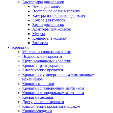
Аксессуары для колясок
Чехлы для колес
Постельное бельё в коляску
Камеры и покрышки для колес
Колеса для колясок
Замки для колясок
Адаптеры для колясок
Муфты
Конверты в коляску
Запчасти
Кроватки
Манежи и кроватки-манежи
Подростковые кровати
Круглые/овальные кроватки
Кровати-трансформеры
Классические кроватки
Кроватки с универсальным маятниковым
механизмом
Кровати-машинки
Кроватки с поперечным маятником
Кроватки с продольным маятником
Кроватки-люльки
Двухуровневые кровати
Классические кроватки с ящиком
Кровати-чердаки