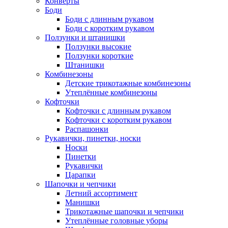
Конверты
Боди
Боди с длинным рукавом
Боди с коротким рукавом
Ползунки и штанишки
Ползунки высокие
Ползунки короткие
Штанишки
Комбинезоны
Детские трикотажные комбинезоны
Утеплённые комбинезоны
Кофточки
Кофточки с длинным рукавом
Кофточки с коротким рукавом
Распашонки
Рукавички, пинетки, носки
Носки
Пинетки
Рукавички
Царапки
Шапочки и чепчики
Летний ассортимент
Манишки
Трикотажные шапочки и чепчики
Утеплённые головные уборы