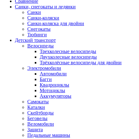
Сравнение
Санки, снегокаты и ледянки
Санки
Санки-коляски
Санки-коляска для двойни
Снегокаты
Тюбинги
Детский транспорт
Велосипеды
Трехколесные велосипеды
Двухколесные велосипеды
Трёхколёсные велосипеды для двойни
Электромобили
Автомобили
Багги
Квадроциклы
Мотоциклы
Аккумуляторы
Самокаты
Каталки
Скейтборды
Беговелы
Веломобили
Защита
Педальные машины