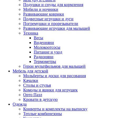
Подушки и снуды для кормления
Мобили и ночники
Развивающие коврики
Подвесные игрушки и дуги
Погремушки и прорезыватели
Развивающие игрушки для малышей
Техника
Весы
Видеоняни
Молокоотсосы
Питание и уход
Радионяни
Термометры
Герои мультфильмов для малышей
Мебель для детской
Мольберты и доски для рисования
Качалки
Столы и стулья
Комоды и ящики для игрушек
Орто Пазл
Кровати в детскую
Одежда
Конверты и комплекты на выписку
Теплые комбинезоны