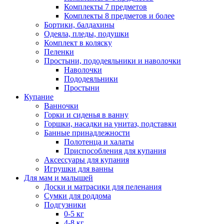
Комплекты 7 предметов
Комплекты 8 предметов и более
Бортики, балдахины
Одеяла, пледы, подушки
Комплект в коляску
Пеленки
Простыни, пододеяльники и наволочки
Наволочки
Пододеяльники
Простыни
Купание
Ванночки
Горки и сиденья в ванну
Горшки, насадки на унитаз, подставки
Банные принадлежности
Полотенца и халаты
Приспособления для купания
Аксессуары для купания
Игрушки для ванны
Для мам и малышей
Доски и матрасики для пеленания
Сумки для роддома
Подгузники
0-5 кг
4-8 кг