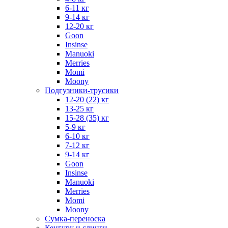
6-11 кг
9-14 кг
12-20 кг
Goon
Insinse
Manuoki
Merries
Momi
Moony
Подгузники-трусики
12-20 (22) кг
13-25 кг
15-28 (35) кг
5-9 кг
6-10 кг
7-12 кг
9-14 кг
Goon
Insinse
Manuoki
Merries
Momi
Moony
Сумка-переноска
Кенгуру и слинги