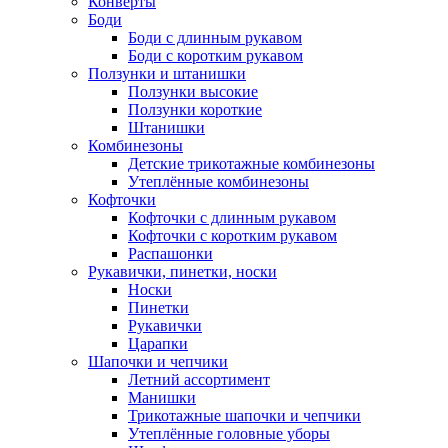
Конверты
Боди
Боди с длинным рукавом
Боди с коротким рукавом
Ползунки и штанишки
Ползунки высокие
Ползунки короткие
Штанишки
Комбинезоны
Детские трикотажные комбинезоны
Утеплённые комбинезоны
Кофточки
Кофточки с длинным рукавом
Кофточки с коротким рукавом
Распашонки
Рукавички, пинетки, носки
Носки
Пинетки
Рукавички
Царапки
Шапочки и чепчики
Летний ассортимент
Манишки
Трикотажные шапочки и чепчики
Утеплённые головные уборы