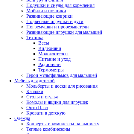
Подушки и снуды для кормления
Мобили и ночники
Развивающие коврики
Подвесные игрушки и дуги
Погремушки и прорезыватели
Развивающие игрушки для малышей
Техника
Весы
Видеоняни
Молокоотсосы
Питание и уход
Радионяни
Термометры
Герои мультфильмов для малышей
Мебель для детской
Мольберты и доски для рисования
Качалки
Столы и стулья
Комоды и ящики для игрушек
Орто Пазл
Кровати в детскую
Одежда
Конверты и комплекты на выписку
Теплые комбинезоны