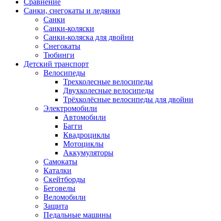
Сравнение
Санки, снегокаты и ледянки
Санки
Санки-коляски
Санки-коляска для двойни
Снегокаты
Тюбинги
Детский транспорт
Велосипеды
Трехколесные велосипеды
Двухколесные велосипеды
Трёхколёсные велосипеды для двойни
Электромобили
Автомобили
Багги
Квадроциклы
Мотоциклы
Аккумуляторы
Самокаты
Каталки
Скейтборды
Беговелы
Веломобили
Защита
Педальные машины