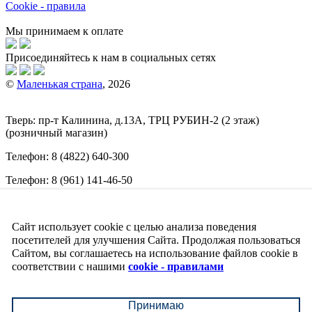
Cookie - правила
Мы принимаем к оплате
Присоединяйтесь к нам в социальных сетях
©
Маленькая страна
, 2026
Тверь:
пр-т
Калинина, д.13А, ТРЦ
РУБИН-2
(2 этаж)
(розничный магазин)
Телефон:
8 (4822) 640-300
Телефон:
8 (961) 141-46-50
E-mail:
info@malenkajastrana.com
Сайт использует cookie с целью анализа поведения
Обращаем ваше внимание на то, что вся информация
(включая цены) на этом интернет-сайте носит исключительно
посетителей для улучшения Сайта. Продолжая пользоваться
информационный характер и ни при каких условиях не
Сайтом, вы соглашаетесь на использование файлов cookie в
является публичной офертой, определяемой положениями
соответствии с нашими
cookie - правилами
Статьи 437 (2) Гражданского кодекса РФ.
↑
Принимаю