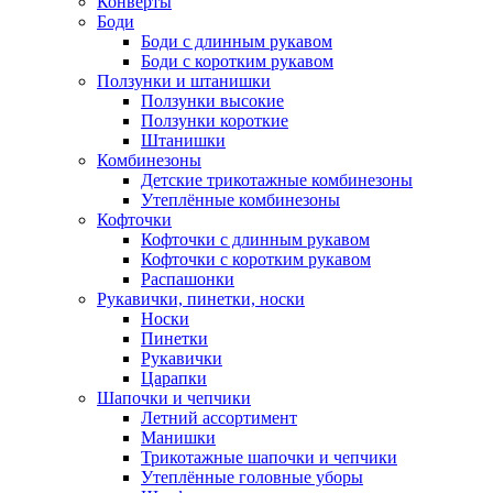
Конверты
Боди
Боди с длинным рукавом
Боди с коротким рукавом
Ползунки и штанишки
Ползунки высокие
Ползунки короткие
Штанишки
Комбинезоны
Детские трикотажные комбинезоны
Утеплённые комбинезоны
Кофточки
Кофточки с длинным рукавом
Кофточки с коротким рукавом
Распашонки
Рукавички, пинетки, носки
Носки
Пинетки
Рукавички
Царапки
Шапочки и чепчики
Летний ассортимент
Манишки
Трикотажные шапочки и чепчики
Утеплённые головные уборы