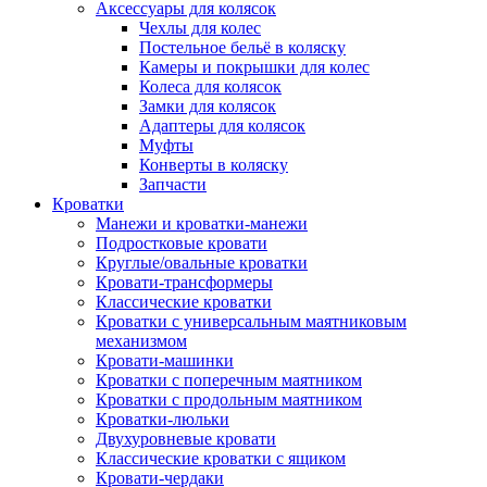
Аксессуары для колясок
Чехлы для колес
Постельное бельё в коляску
Камеры и покрышки для колес
Колеса для колясок
Замки для колясок
Адаптеры для колясок
Муфты
Конверты в коляску
Запчасти
Кроватки
Манежи и кроватки-манежи
Подростковые кровати
Круглые/овальные кроватки
Кровати-трансформеры
Классические кроватки
Кроватки с универсальным маятниковым
механизмом
Кровати-машинки
Кроватки с поперечным маятником
Кроватки с продольным маятником
Кроватки-люльки
Двухуровневые кровати
Классические кроватки с ящиком
Кровати-чердаки