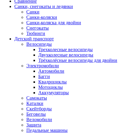
Сравнение
Санки, снегокаты и ледянки
Санки
Санки-коляски
Санки-коляска для двойни
Снегокаты
Тюбинги
Детский транспорт
Велосипеды
Трехколесные велосипеды
Двухколесные велосипеды
Трёхколёсные велосипеды для двойни
Электромобили
Автомобили
Багги
Квадроциклы
Мотоциклы
Аккумуляторы
Самокаты
Каталки
Скейтборды
Беговелы
Веломобили
Защита
Педальные машины