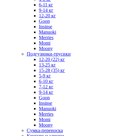
6-11 кг
9-14 кг
12-20 кг
Goon
Insinse
Manuoki
Merries
Momi
Moony
Подгузники-трусики
12-20 (22) кг
13-25 кг
15-28 (35) кг
5-9 кг
6-10 кг
7-12 кг
9-14 кг
Goon
Insinse
Manuoki
Merries
Momi
Moony
Сумка-переноска
Кенгуру и слинги