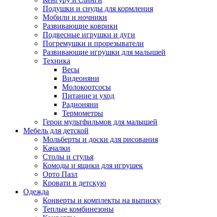
Подушки и снуды для кормления
Мобили и ночники
Развивающие коврики
Подвесные игрушки и дуги
Погремушки и прорезыватели
Развивающие игрушки для малышей
Техника
Весы
Видеоняни
Молокоотсосы
Питание и уход
Радионяни
Термометры
Герои мультфильмов для малышей
Мебель для детской
Мольберты и доски для рисования
Качалки
Столы и стулья
Комоды и ящики для игрушек
Орто Пазл
Кровати в детскую
Одежда
Конверты и комплекты на выписку
Теплые комбинезоны