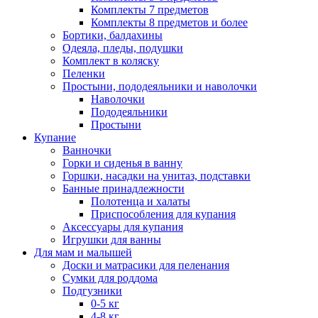
Комплекты 7 предметов
Комплекты 8 предметов и более
Бортики, балдахины
Одеяла, пледы, подушки
Комплект в коляску
Пеленки
Простыни, пододеяльники и наволочки
Наволочки
Пододеяльники
Простыни
Купание
Ванночки
Горки и сиденья в ванну
Горшки, насадки на унитаз, подставки
Банные принадлежности
Полотенца и халаты
Приспособления для купания
Аксессуары для купания
Игрушки для ванны
Для мам и малышей
Доски и матрасики для пеленания
Сумки для роддома
Подгузники
0-5 кг
4-8 кг