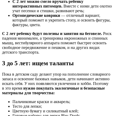
С 2 лет можно смело вручать ребенку
интерактивных питомцев.
Вместе с ними дети охотно
учат песенки и стишки, развивают речь;
Ортопедические коврики
— отличный вариант,
который поможет и укрепить стопу, и освоить фигуры,
фактуры, цвета.
С 2 лет ребенку будут полезны и занятия на беговеле.
Риск
падения минимален, а тренировка икроножных и спинных
мышц, вестибулярного аппарата поможет быстрее освоить
свободное передвижение и пешком, и на других видах
детского транспорта.
3 до 5 лет: ищем таланты
Пока в детском саду делают упор на пополнение словарного
запаса и освоение базовых навыков, дети начинают активно
искать себя. У них появляются увлечения и хобби. Поэтому
в это время
нужно покупать экологичные и безопасные
материалы для творчества:
Пальчиковые краски и акварель;
Тесто для лепки;
Цветную бумагу и силикатный клей;
Готовые наборы для лепки
Play-Dooh
;