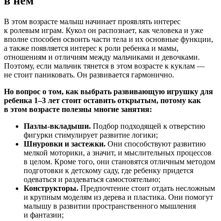
в нем
В этом возрасте малыш начинает проявлять интерес
к ролевым играм. Кукол он распознает, как человека и уже
вполне способен освоить части тела и их основные функции,
а также появляется интерес к роли ребенка и мамы,
отношениям и отличиям между мальчиками и девочками.
Поэтому, если мальчик тянется в этом возрасте к куклам —
не стоит паниковать. Он развивается гармонично.
Но вопрос о том, как выбрать развивающую игрушку для
ребенка 1–3 лет стоит оставить открытым, потому как
в этом возрасте полезны многие занятия:
Пазлы-вкладыши
.
Подбор подходящей к отверстию
фигурки стимулирует развитие логики;
Шнуровки и застежки.
Они способствуют развитию
мелкой моторики, а значит, и мыслительных процессов
в целом. Кроме того, они становятся отличным методом
подготовки к детскому саду, где ребенку придется
одеваться и раздеваться самостоятельно;
Конструкторы.
Предпочтение стоит отдать несложным
и крупным моделям из дерева и пластика. Они помогут
малышу в развитии пространственного мышления
и фантазии;