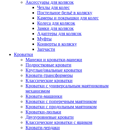
Аксессуары для колясок
Чехлы для колес
Постельное бельё в коляску
Камеры и покрышки для колес
Колеса для колясок
Замки для колясок
Адаптеры для колясок
Муфты
Конверты в коляску
Запчасти
Кроватки
Манежи и кроватки-манежи
Подростковые кровати
Круглые/овальные кроватки
Кровати-трансформеры
Классические кроватки
Кроватки с универсальным маятниковым
механизмом
Кровати-машинки
Кроватки с поперечным маятником
Кроватки с продольным маятником
Кроватки-люльки
Двухуровневые кровати
Классические кроватки с ящиком
Кровати-чердаки