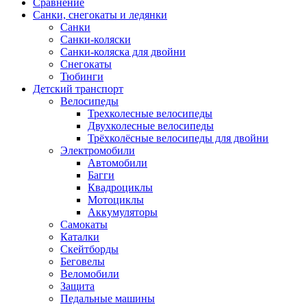
Сравнение
Санки, снегокаты и ледянки
Санки
Санки-коляски
Санки-коляска для двойни
Снегокаты
Тюбинги
Детский транспорт
Велосипеды
Трехколесные велосипеды
Двухколесные велосипеды
Трёхколёсные велосипеды для двойни
Электромобили
Автомобили
Багги
Квадроциклы
Мотоциклы
Аккумуляторы
Самокаты
Каталки
Скейтборды
Беговелы
Веломобили
Защита
Педальные машины