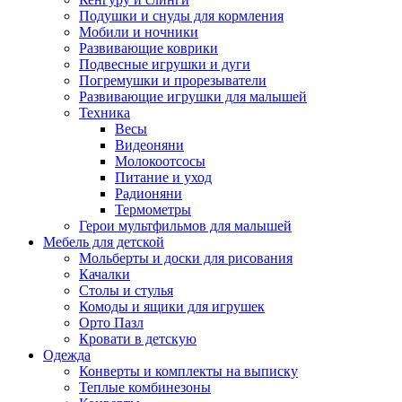
Подушки и снуды для кормления
Мобили и ночники
Развивающие коврики
Подвесные игрушки и дуги
Погремушки и прорезыватели
Развивающие игрушки для малышей
Техника
Весы
Видеоняни
Молокоотсосы
Питание и уход
Радионяни
Термометры
Герои мультфильмов для малышей
Мебель для детской
Мольберты и доски для рисования
Качалки
Столы и стулья
Комоды и ящики для игрушек
Орто Пазл
Кровати в детскую
Одежда
Конверты и комплекты на выписку
Теплые комбинезоны