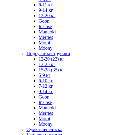
6-11 кг
9-14 кг
12-20 кг
Goon
Insinse
Manuoki
Merries
Momi
Moony
Подгузники-трусики
12-20 (22) кг
13-25 кг
15-28 (35) кг
5-9 кг
6-10 кг
7-12 кг
9-14 кг
Goon
Insinse
Manuoki
Merries
Momi
Moony
Сумка-переноска
Кенгуру и слинги