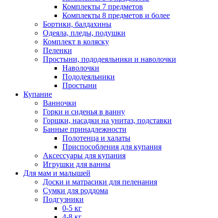
Комплекты 7 предметов
Комплекты 8 предметов и более
Бортики, балдахины
Одеяла, пледы, подушки
Комплект в коляску
Пеленки
Простыни, пододеяльники и наволочки
Наволочки
Пододеяльники
Простыни
Купание
Ванночки
Горки и сиденья в ванну
Горшки, насадки на унитаз, подставки
Банные принадлежности
Полотенца и халаты
Приспособления для купания
Аксессуары для купания
Игрушки для ванны
Для мам и малышей
Доски и матрасики для пеленания
Сумки для роддома
Подгузники
0-5 кг
4-8 кг