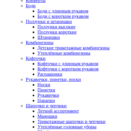
Конверты
Боди
Боди с длинным рукавом
Боди с коротким рукавом
Ползунки и штанишки
Ползунки высокие
Ползунки короткие
Штанишки
Комбинезоны
Детские трикотажные комбинезоны
Утеплённые комбинезоны
Кофточки
Кофточки с длинным рукавом
Кофточки с коротким рукавом
Распашонки
Рукавички, пинетки, носки
Носки
Пинетки
Рукавички
Царапки
Шапочки и чепчики
Летний ассортимент
Манишки
Трикотажные шапочки и чепчики
Утеплённые головные уборы