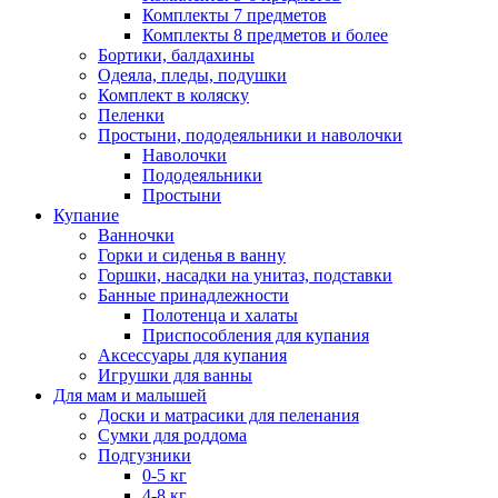
Комплекты 7 предметов
Комплекты 8 предметов и более
Бортики, балдахины
Одеяла, пледы, подушки
Комплект в коляску
Пеленки
Простыни, пододеяльники и наволочки
Наволочки
Пододеяльники
Простыни
Купание
Ванночки
Горки и сиденья в ванну
Горшки, насадки на унитаз, подставки
Банные принадлежности
Полотенца и халаты
Приспособления для купания
Аксессуары для купания
Игрушки для ванны
Для мам и малышей
Доски и матрасики для пеленания
Сумки для роддома
Подгузники
0-5 кг
4-8 кг