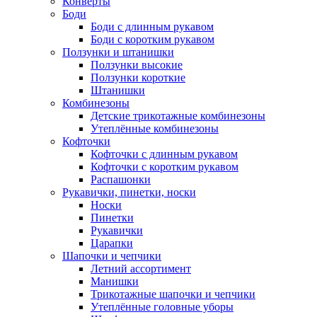
Конверты
Боди
Боди с длинным рукавом
Боди с коротким рукавом
Ползунки и штанишки
Ползунки высокие
Ползунки короткие
Штанишки
Комбинезоны
Детские трикотажные комбинезоны
Утеплённые комбинезоны
Кофточки
Кофточки с длинным рукавом
Кофточки с коротким рукавом
Распашонки
Рукавички, пинетки, носки
Носки
Пинетки
Рукавички
Царапки
Шапочки и чепчики
Летний ассортимент
Манишки
Трикотажные шапочки и чепчики
Утеплённые головные уборы