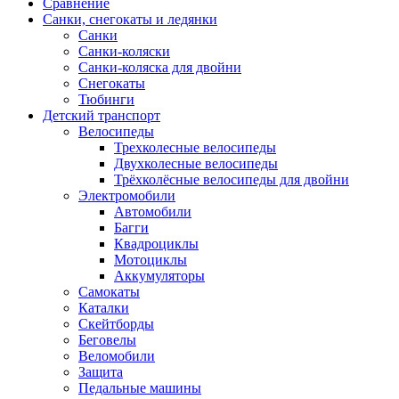
Сравнение
Санки, снегокаты и ледянки
Санки
Санки-коляски
Санки-коляска для двойни
Снегокаты
Тюбинги
Детский транспорт
Велосипеды
Трехколесные велосипеды
Двухколесные велосипеды
Трёхколёсные велосипеды для двойни
Электромобили
Автомобили
Багги
Квадроциклы
Мотоциклы
Аккумуляторы
Самокаты
Каталки
Скейтборды
Беговелы
Веломобили
Защита
Педальные машины