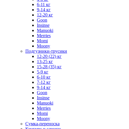
6-11 кг
9-14 кг
12-20 кг
Goon
Insinse
Manuoki
Merries
Momi
Moony
Подгузники-трусики
12-20 (22) кг
13-25 кг
15-28 (35) кг
5-9 кг
6-10 кг
7-12 кг
9-14 кг
Goon
Insinse
Manuoki
Merries
Momi
Moony
Сумка-переноска
Кенгуру и слинги