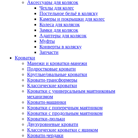
Аксессуары для колясок
Чехлы для колес
Постельное бельё в коляску
Камеры и покрышки для колес
Колеса для колясок
Замки для колясок
Адаптеры для колясок
Муфты
Конверты в коляску
Запчасти
Кроватки
Манежи и кроватки-манежи
Подростковые кровати
Круглые/овальные кроватки
Кровати-трансформеры
Классические кроватки
Кроватки с универсальным маятниковым
механизмом
Кровати-машинки
Кроватки с поперечным маятником
Кроватки с продольным маятником
Кроватки-люльки
Двухуровневые кровати
Классические кроватки с ящиком
Кровати-чердаки