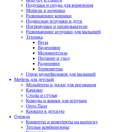
Подушки и снуды для кормления
Мобили и ночники
Развивающие коврики
Подвесные игрушки и дуги
Погремушки и прорезыватели
Развивающие игрушки для малышей
Техника
Весы
Видеоняни
Молокоотсосы
Питание и уход
Радионяни
Термометры
Герои мультфильмов для малышей
Мебель для детской
Мольберты и доски для рисования
Качалки
Столы и стулья
Комоды и ящики для игрушек
Орто Пазл
Кровати в детскую
Одежда
Конверты и комплекты на выписку
Теплые комбинезоны