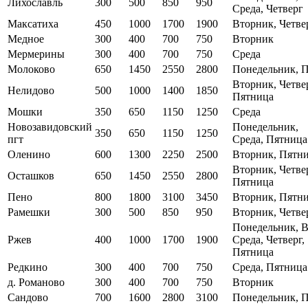
Лихославль
300
500
850
950
Среда, Четверг
Максатиха
450
1000
1700
1900
Вторник, Четве
Медное
300
400
700
750
Вторник
Мермерины
300
400
700
750
Среда
Молоково
650
1450
2550
2800
Понедельник, 
Вторник, Четвер
Нелидово
500
1000
1400
1850
Пятница
Мошки
350
650
1150
1250
Среда
Новозавидовский
Понедельник,
350
650
1150
1250
пгт
Среда, Пятница
Оленино
600
1300
2250
2500
Вторник, Пятн
Вторник, Четвер
Осташков
650
1450
2550
2800
Пятница
Пено
800
1800
3100
3450
Вторник, Пятн
Рамешки
300
500
850
950
Вторник, Четве
Понедельник, В
Ржев
400
1000
1700
1900
Среда, Четверг,
Пятница
Редкино
300
400
700
750
Среда, Пятница
д. Романово
300
400
700
750
Вторник
Сандово
700
1600
2800
3100
Понедельник, 