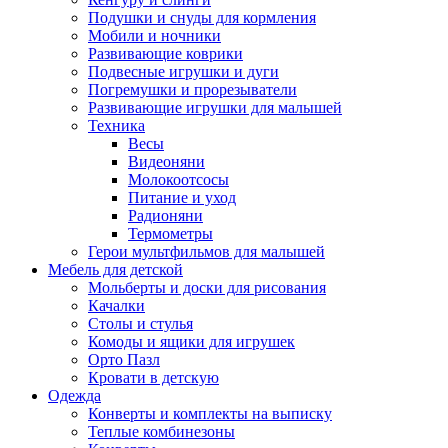
Подушки и снуды для кормления
Мобили и ночники
Развивающие коврики
Подвесные игрушки и дуги
Погремушки и прорезыватели
Развивающие игрушки для малышей
Техника
Весы
Видеоняни
Молокоотсосы
Питание и уход
Радионяни
Термометры
Герои мультфильмов для малышей
Мебель для детской
Мольберты и доски для рисования
Качалки
Столы и стулья
Комоды и ящики для игрушек
Орто Пазл
Кровати в детскую
Одежда
Конверты и комплекты на выписку
Теплые комбинезоны