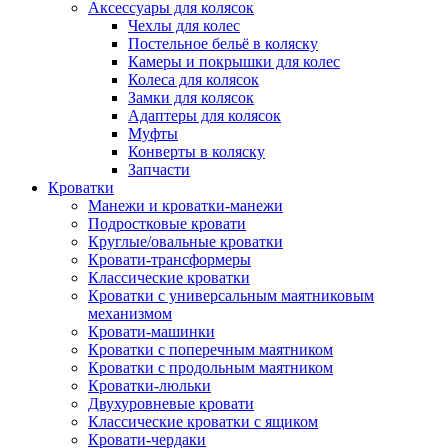
Аксессуары для колясок
Чехлы для колес
Постельное бельё в коляску
Камеры и покрышки для колес
Колеса для колясок
Замки для колясок
Адаптеры для колясок
Муфты
Конверты в коляску
Запчасти
Кроватки
Манежи и кроватки-манежи
Подростковые кровати
Круглые/овальные кроватки
Кровати-трансформеры
Классические кроватки
Кроватки с универсальным маятниковым
механизмом
Кровати-машинки
Кроватки с поперечным маятником
Кроватки с продольным маятником
Кроватки-люльки
Двухуровневые кровати
Классические кроватки с ящиком
Кровати-чердаки