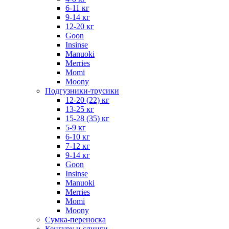
6-11 кг
9-14 кг
12-20 кг
Goon
Insinse
Manuoki
Merries
Momi
Moony
Подгузники-трусики
12-20 (22) кг
13-25 кг
15-28 (35) кг
5-9 кг
6-10 кг
7-12 кг
9-14 кг
Goon
Insinse
Manuoki
Merries
Momi
Moony
Сумка-переноска
Кенгуру и слинги