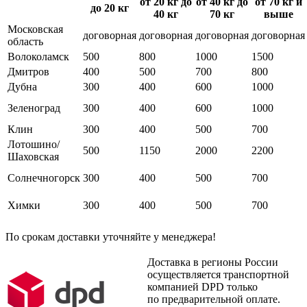
от
20 кг
до
от
40 кг
до
от
70 кг
и
до
20 кг
40 кг
70 кг
выше
Московская
договорная
договорная
договорная
договорная
область
Волоколамск
500
800
1000
1500
Дмитров
400
500
700
800
Дубна
300
400
600
1000
Зеленоград
300
400
600
1000
Клин
300
400
500
700
Лотошино/
500
1150
2000
2200
Шаховская
Солнечногорск
300
400
500
700
Химки
300
400
500
700
По срокам доставки уточняйте у менеджера!
Доставка в регионы России
осуществляется транспортной
компанией DPD только
по предварительной оплате.