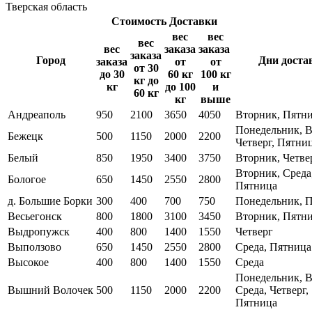
Тверская область
Стоимость Доставки
вес
вес
вес
вес
заказа
заказа
заказа
Город
Дни доста
заказа
от
от
от 3
0
до
30
60
кг
100
кг
кг
до
кг
до 10
0
и
6
0 кг
кг
выше
Андреаполь
950
2100
3650
4050
Вторник, Пятн
Понедельник, В
Бежецк
500
1150
2000
2200
Четверг, Пятни
Белый
850
1950
3400
3750
Вторник, Четве
Вторник, Среда
Бологое
650
1450
2550
2800
Пятница
д. Большие Борки
300
400
700
750
Понедельник, 
Весьегонск
800
1800
3100
3450
Вторник, Пятн
Выдропужск
400
800
1400
1550
Четверг
Выползово
650
1450
2550
2800
Среда, Пятница
Высокое
400
800
1400
1550
Среда
Понедельник, В
Вышний Волочек
500
1150
2000
2200
Среда, Четверг,
Пятница