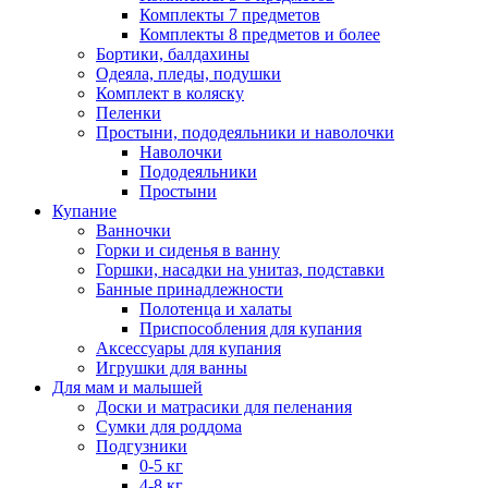
Комплекты 7 предметов
Комплекты 8 предметов и более
Бортики, балдахины
Одеяла, пледы, подушки
Комплект в коляску
Пеленки
Простыни, пододеяльники и наволочки
Наволочки
Пододеяльники
Простыни
Купание
Ванночки
Горки и сиденья в ванну
Горшки, насадки на унитаз, подставки
Банные принадлежности
Полотенца и халаты
Приспособления для купания
Аксессуары для купания
Игрушки для ванны
Для мам и малышей
Доски и матрасики для пеленания
Сумки для роддома
Подгузники
0-5 кг
4-8 кг