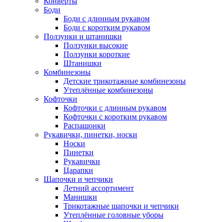
Конверты
Боди
Боди с длинным рукавом
Боди с коротким рукавом
Ползунки и штанишки
Ползунки высокие
Ползунки короткие
Штанишки
Комбинезоны
Детские трикотажные комбинезоны
Утеплённые комбинезоны
Кофточки
Кофточки с длинным рукавом
Кофточки с коротким рукавом
Распашонки
Рукавички, пинетки, носки
Носки
Пинетки
Рукавички
Царапки
Шапочки и чепчики
Летний ассортимент
Манишки
Трикотажные шапочки и чепчики
Утеплённые головные уборы