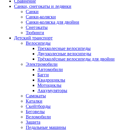
Сравнение
Санки, снегокаты и ледянки
Санки
Санки-коляски
Санки-коляска для двойни
Снегокаты
Тюбинги
Детский транспорт
Велосипеды
Трехколесные велосипеды
Двухколесные велосипеды
Трёхколёсные велосипеды для двойни
Электромобили
Автомобили
Багги
Квадроциклы
Мотоциклы
Аккумуляторы
Самокаты
Каталки
Скейтборды
Беговелы
Веломобили
Защита
Педальные машины