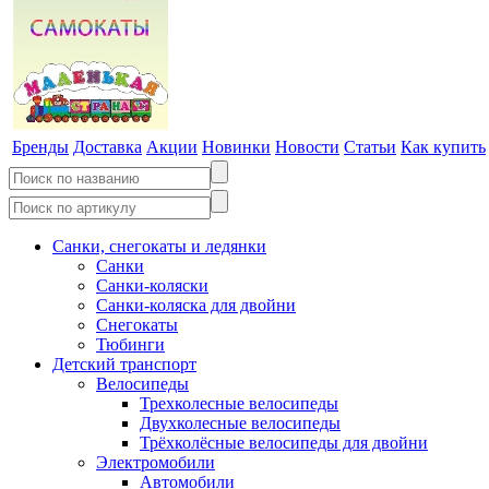
Бренды
Доставка
Акции
Новинки
Новости
Статьи
Как купить
Санки, снегокаты и ледянки
Санки
Санки-коляски
Санки-коляска для двойни
Снегокаты
Тюбинги
Детский транспорт
Велосипеды
Трехколесные велосипеды
Двухколесные велосипеды
Трёхколёсные велосипеды для двойни
Электромобили
Автомобили