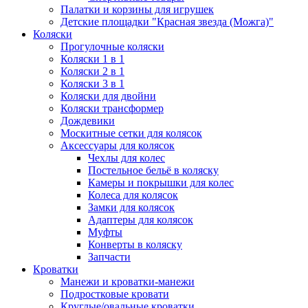
Палатки и корзины для игрушек
Детские площадки "Красная звезда (Можга)"
Коляски
Прогулочные коляски
Коляски 1 в 1
Коляски 2 в 1
Коляски 3 в 1
Коляски для двойни
Коляски трансформер
Дождевики
Москитные сетки для колясок
Аксессуары для колясок
Чехлы для колес
Постельное бельё в коляску
Камеры и покрышки для колес
Колеса для колясок
Замки для колясок
Адаптеры для колясок
Муфты
Конверты в коляску
Запчасти
Кроватки
Манежи и кроватки-манежи
Подростковые кровати
Круглые/овальные кроватки