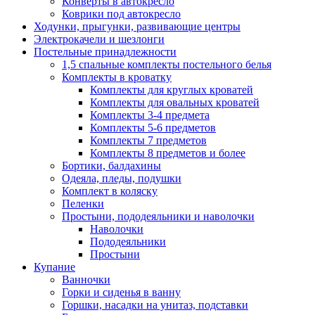
Конверты в автокресло
Коврики под автокресло
Ходунки, прыгунки, развивающие центры
Электрокачели и шезлонги
Постельные принадлежности
1,5 спальные комплекты постельного белья
Комплекты в кроватку
Комплекты для круглых кроватей
Комплекты для овальных кроватей
Комплекты 3-4 предмета
Комплекты 5-6 предметов
Комплекты 7 предметов
Комплекты 8 предметов и более
Бортики, балдахины
Одеяла, пледы, подушки
Комплект в коляску
Пеленки
Простыни, пододеяльники и наволочки
Наволочки
Пододеяльники
Простыни
Купание
Ванночки
Горки и сиденья в ванну
Горшки, насадки на унитаз, подставки