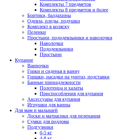
Комплекты 7 предметов
Комплекты 8 предметов и более
Бортики, балдахины
Одеяла, пледы, подушки
Комплект в коляску
Пеленки
Простыни, пододеяльники и наволочки
Наволочки
Пододеяльники
Простыни
Купание
Ванночки
Горки и сиденья в ванну
Горшки, насадки на унитаз, подставки
Банные принадлежности
Полотенца и халаты
Приспособления для купания
Аксессуары для купания
Игрушки для ванны
Для мам и малышей
Доски и матрасики для пеленания
Сумки для роддома
Подгузники
0-5 кг
4-8 кг