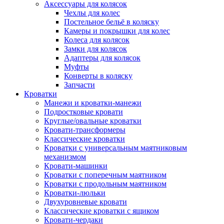
Аксессуары для колясок
Чехлы для колес
Постельное бельё в коляску
Камеры и покрышки для колес
Колеса для колясок
Замки для колясок
Адаптеры для колясок
Муфты
Конверты в коляску
Запчасти
Кроватки
Манежи и кроватки-манежи
Подростковые кровати
Круглые/овальные кроватки
Кровати-трансформеры
Классические кроватки
Кроватки с универсальным маятниковым
механизмом
Кровати-машинки
Кроватки с поперечным маятником
Кроватки с продольным маятником
Кроватки-люльки
Двухуровневые кровати
Классические кроватки с ящиком
Кровати-чердаки