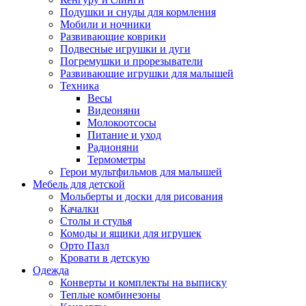
Подушки и снуды для кормления
Мобили и ночники
Развивающие коврики
Подвесные игрушки и дуги
Погремушки и прорезыватели
Развивающие игрушки для малышей
Техника
Весы
Видеоняни
Молокоотсосы
Питание и уход
Радионяни
Термометры
Герои мультфильмов для малышей
Мебель для детской
Мольберты и доски для рисования
Качалки
Столы и стулья
Комоды и ящики для игрушек
Орто Пазл
Кровати в детскую
Одежда
Конверты и комплекты на выписку
Теплые комбинезоны