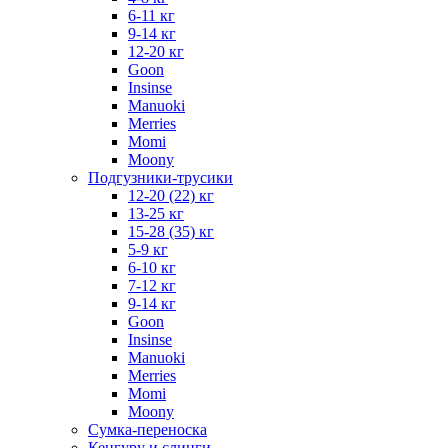
6-11 кг
9-14 кг
12-20 кг
Goon
Insinse
Manuoki
Merries
Momi
Moony
Подгузники-трусики
12-20 (22) кг
13-25 кг
15-28 (35) кг
5-9 кг
6-10 кг
7-12 кг
9-14 кг
Goon
Insinse
Manuoki
Merries
Momi
Moony
Сумка-переноска
Кенгуру и слинги