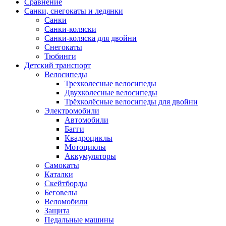
Сравнение
Санки, снегокаты и ледянки
Санки
Санки-коляски
Санки-коляска для двойни
Снегокаты
Тюбинги
Детский транспорт
Велосипеды
Трехколесные велосипеды
Двухколесные велосипеды
Трёхколёсные велосипеды для двойни
Электромобили
Автомобили
Багги
Квадроциклы
Мотоциклы
Аккумуляторы
Самокаты
Каталки
Скейтборды
Беговелы
Веломобили
Защита
Педальные машины