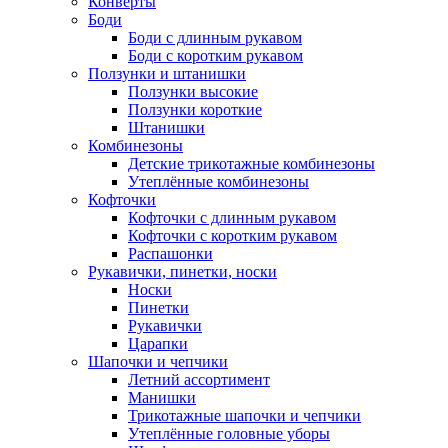
Конверты
Боди
Боди с длинным рукавом
Боди с коротким рукавом
Ползунки и штанишки
Ползунки высокие
Ползунки короткие
Штанишки
Комбинезоны
Детские трикотажные комбинезоны
Утеплённые комбинезоны
Кофточки
Кофточки с длинным рукавом
Кофточки с коротким рукавом
Распашонки
Рукавички, пинетки, носки
Носки
Пинетки
Рукавички
Царапки
Шапочки и чепчики
Летний ассортимент
Манишки
Трикотажные шапочки и чепчики
Утеплённые головные уборы