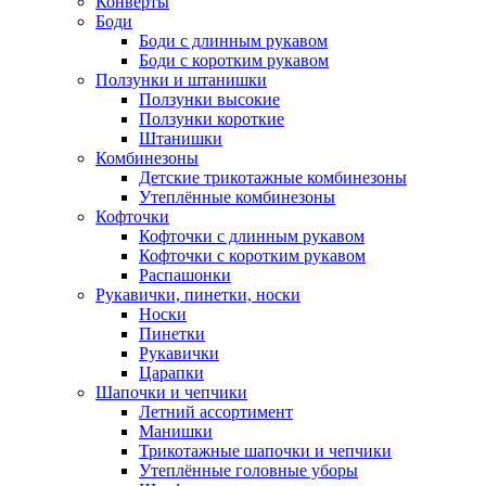
Конверты
Боди
Боди с длинным рукавом
Боди с коротким рукавом
Ползунки и штанишки
Ползунки высокие
Ползунки короткие
Штанишки
Комбинезоны
Детские трикотажные комбинезоны
Утеплённые комбинезоны
Кофточки
Кофточки с длинным рукавом
Кофточки с коротким рукавом
Распашонки
Рукавички, пинетки, носки
Носки
Пинетки
Рукавички
Царапки
Шапочки и чепчики
Летний ассортимент
Манишки
Трикотажные шапочки и чепчики
Утеплённые головные уборы