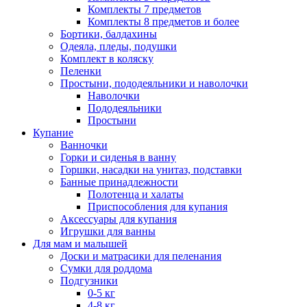
Комплекты 7 предметов
Комплекты 8 предметов и более
Бортики, балдахины
Одеяла, пледы, подушки
Комплект в коляску
Пеленки
Простыни, пододеяльники и наволочки
Наволочки
Пододеяльники
Простыни
Купание
Ванночки
Горки и сиденья в ванну
Горшки, насадки на унитаз, подставки
Банные принадлежности
Полотенца и халаты
Приспособления для купания
Аксессуары для купания
Игрушки для ванны
Для мам и малышей
Доски и матрасики для пеленания
Сумки для роддома
Подгузники
0-5 кг
4-8 кг