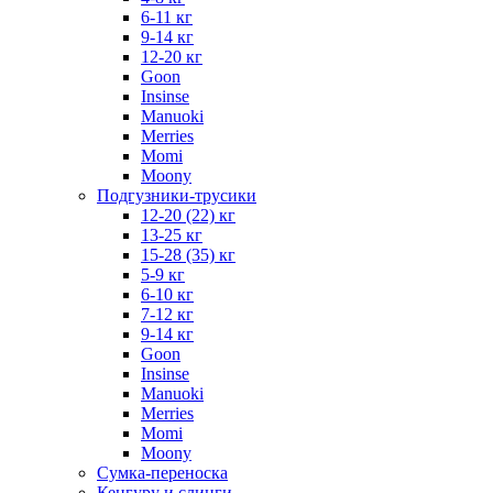
6-11 кг
9-14 кг
12-20 кг
Goon
Insinse
Manuoki
Merries
Momi
Moony
Подгузники-трусики
12-20 (22) кг
13-25 кг
15-28 (35) кг
5-9 кг
6-10 кг
7-12 кг
9-14 кг
Goon
Insinse
Manuoki
Merries
Momi
Moony
Сумка-переноска
Кенгуру и слинги