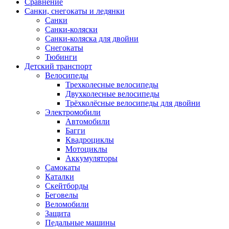
Сравнение
Санки, снегокаты и ледянки
Санки
Санки-коляски
Санки-коляска для двойни
Снегокаты
Тюбинги
Детский транспорт
Велосипеды
Трехколесные велосипеды
Двухколесные велосипеды
Трёхколёсные велосипеды для двойни
Электромобили
Автомобили
Багги
Квадроциклы
Мотоциклы
Аккумуляторы
Самокаты
Каталки
Скейтборды
Беговелы
Веломобили
Защита
Педальные машины