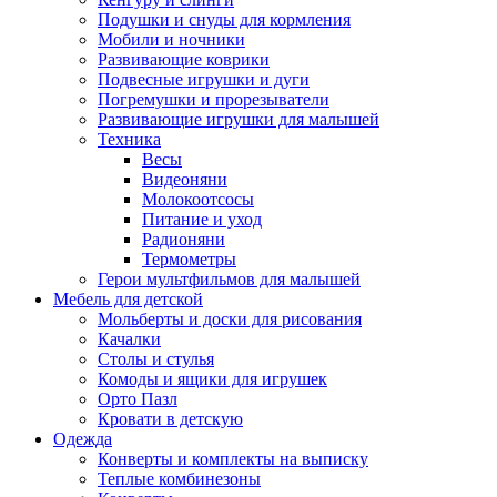
Подушки и снуды для кормления
Мобили и ночники
Развивающие коврики
Подвесные игрушки и дуги
Погремушки и прорезыватели
Развивающие игрушки для малышей
Техника
Весы
Видеоняни
Молокоотсосы
Питание и уход
Радионяни
Термометры
Герои мультфильмов для малышей
Мебель для детской
Мольберты и доски для рисования
Качалки
Столы и стулья
Комоды и ящики для игрушек
Орто Пазл
Кровати в детскую
Одежда
Конверты и комплекты на выписку
Теплые комбинезоны