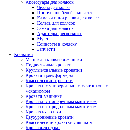
Аксессуары для колясок
Чехлы для колес
Постельное бельё в коляску
Камеры и покрышки для колес
Колеса для колясок
Замки для колясок
Адаптеры для колясок
Муфты
Конверты в коляску
Запчасти
Кроватки
Манежи и кроватки-манежи
Подростковые кровати
Круглые/овальные кроватки
Кровати-трансформеры
Классические кроватки
Кроватки с универсальным маятниковым
механизмом
Кровати-машинки
Кроватки с поперечным маятником
Кроватки с продольным маятником
Кроватки-люльки
Двухуровневые кровати
Классические кроватки с ящиком
Кровати-чердаки