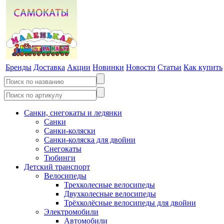
Бренды
Доставка
Акции
Новинки
Новости
Статьи
Как купить
Санки, снегокаты и ледянки
Санки
Санки-коляски
Санки-коляска для двойни
Снегокаты
Тюбинги
Детский транспорт
Велосипеды
Трехколесные велосипеды
Двухколесные велосипеды
Трёхколёсные велосипеды для двойни
Электромобили
Автомобили