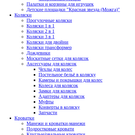
Палатки и корзины для игрушек
Детские площадки "Красная звезда (Можга)"
Коляски
Прогулочные коляски
Коляски 1 в 1
Коляски 2 в 1
Коляски 3 в 1
Коляски для двойни
Коляски трансформер
Дождевики
Москитные сетки для колясок
Аксессуары для колясок
Чехлы для колес
Постельное бельё в коляску
Камеры и покрышки для колес
Колеса для колясок
Замки для колясок
Адаптеры для колясок
Муфты
Конверты в коляску
Запчасти
Кроватки
Манежи и кроватки-манежи
Подростковые кровати
Круглые/овальные кроватки