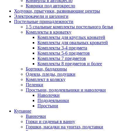
Конверты в автокресло
Коврики под автокресло
Ходунки, прыгунки, развивающие центры
Электрокачели и шезлонги
Постельные принадлежности
1,5 спальные комплекты постельного белья
Комплекты в кроватку
Комплекты для круглых кроватей
Комплекты для овальных кроватей
Комплекты 3-4 предмета
Комплекты 5-6 предметов
Комплекты 7 предметов
Комплекты 8 предметов и более
Бортики, балдахины
Одеяла, пледы, подушки
Комплект в коляску
Пеленки
Простыни, пододеяльники и наволочки
Наволочки
Пододеяльники
Простыни
Купание
Ванночки
Горки и сиденья в ванну
Горшки, насадки на унитаз, подставки