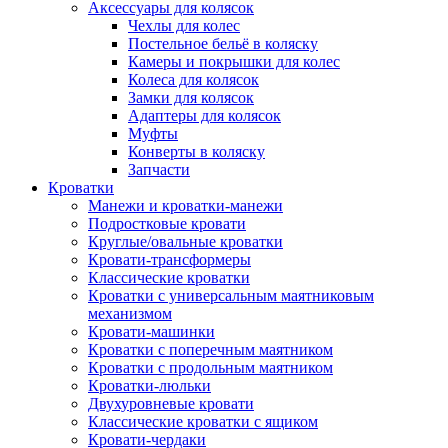
Аксессуары для колясок
Чехлы для колес
Постельное бельё в коляску
Камеры и покрышки для колес
Колеса для колясок
Замки для колясок
Адаптеры для колясок
Муфты
Конверты в коляску
Запчасти
Кроватки
Манежи и кроватки-манежи
Подростковые кровати
Круглые/овальные кроватки
Кровати-трансформеры
Классические кроватки
Кроватки с универсальным маятниковым
механизмом
Кровати-машинки
Кроватки с поперечным маятником
Кроватки с продольным маятником
Кроватки-люльки
Двухуровневые кровати
Классические кроватки с ящиком
Кровати-чердаки