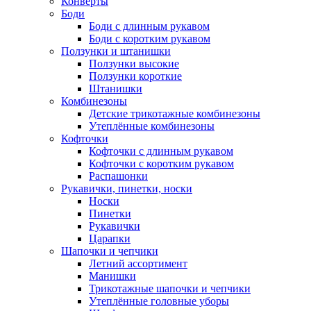
Конверты
Боди
Боди с длинным рукавом
Боди с коротким рукавом
Ползунки и штанишки
Ползунки высокие
Ползунки короткие
Штанишки
Комбинезоны
Детские трикотажные комбинезоны
Утеплённые комбинезоны
Кофточки
Кофточки с длинным рукавом
Кофточки с коротким рукавом
Распашонки
Рукавички, пинетки, носки
Носки
Пинетки
Рукавички
Царапки
Шапочки и чепчики
Летний ассортимент
Манишки
Трикотажные шапочки и чепчики
Утеплённые головные уборы