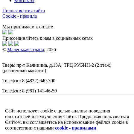
Контакты
Полная версия сайта
Cookie - правила
Мы принимаем к оплате
Присоединяйтесь к нам в социальных сетях
©
Маленькая страна
, 2026
Тверь:
пр-т
Калинина, д.13А, ТРЦ
РУБИН-2
(2 этаж)
(розничный магазин)
Телефон:
8 (4822) 640-300
Телефон:
8 (961) 141-46-50
E-mail:
info@malenkajastrana.com
Сайт использует cookie с целью анализа поведения
Обращаем ваше внимание на то, что вся информация
(включая цены) на этом интернет-сайте носит исключительно
посетителей для улучшения Сайта. Продолжая пользоваться
информационный характер и ни при каких условиях не
Сайтом, вы соглашаетесь на использование файлов cookie в
является публичной офертой, определяемой положениями
соответствии с нашими
cookie - правилами
Статьи 437 (2) Гражданского кодекса РФ.