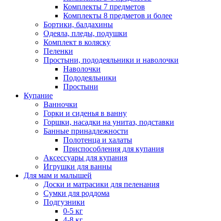
Комплекты 7 предметов
Комплекты 8 предметов и более
Бортики, балдахины
Одеяла, пледы, подушки
Комплект в коляску
Пеленки
Простыни, пододеяльники и наволочки
Наволочки
Пододеяльники
Простыни
Купание
Ванночки
Горки и сиденья в ванну
Горшки, насадки на унитаз, подставки
Банные принадлежности
Полотенца и халаты
Приспособления для купания
Аксессуары для купания
Игрушки для ванны
Для мам и малышей
Доски и матрасики для пеленания
Сумки для роддома
Подгузники
0-5 кг
4-8 кг