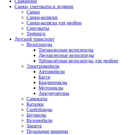
Сравнение
Санки, снегокаты и ледянки
Санки
Санки-коляски
Санки-коляска для двойни
Снегокаты
Тюбинги
Детский транспорт
Велосипеды
Трехколесные велосипеды
Двухколесные велосипеды
Трёхколёсные велосипеды для двойни
Электромобили
Автомобили
Багги
Квадроциклы
Мотоциклы
Аккумуляторы
Самокаты
Каталки
Скейтборды
Беговелы
Веломобили
Защита
Педальные машины