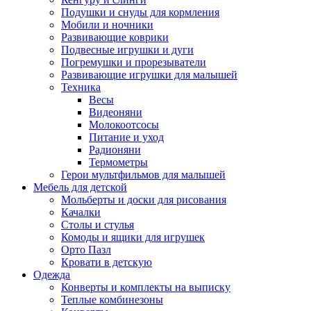
Подушки и снуды для кормления
Мобили и ночники
Развивающие коврики
Подвесные игрушки и дуги
Погремушки и прорезыватели
Развивающие игрушки для малышей
Техника
Весы
Видеоняни
Молокоотсосы
Питание и уход
Радионяни
Термометры
Герои мультфильмов для малышей
Мебель для детской
Мольберты и доски для рисования
Качалки
Столы и стулья
Комоды и ящики для игрушек
Орто Пазл
Кровати в детскую
Одежда
Конверты и комплекты на выписку
Теплые комбинезоны