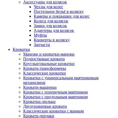
Аксессуары для колясок
Чехлы для колес
Постельное бельё в коляску
Камеры и покрышки для колес
Колеса для колясок
Замки для колясок
Адаптеры для колясок
Муфты
Конверты в коляску
Запчасти
Кроватки
Манежи и кроватки-манежи
Подростковые кровати
Круглые/овальные кроватки
Кровати-трансформеры
Классические кроватки
Кроватки с универсальным маятниковым
механизмом
Кровати-машинки
Кроватки с поперечным маятником
Кроватки с продольным маятником
Кроватки-люльки
Двухуровневые кровати
Классические кроватки с ящиком
Кровати-чердаки