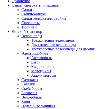
Сравнение
Санки, снегокаты и ледянки
Санки
Санки-коляски
Санки-коляска для двойни
Снегокаты
Тюбинги
Детский транспорт
Велосипеды
Трехколесные велосипеды
Двухколесные велосипеды
Трёхколёсные велосипеды для двойни
Электромобили
Автомобили
Багги
Квадроциклы
Мотоциклы
Аккумуляторы
Самокаты
Каталки
Скейтборды
Беговелы
Веломобили
Защита
Педальные машины