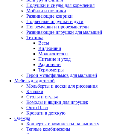
Подушки и снуды для кормления
Мобили и ночники
Развивающие коврики
Подвесные игрушки и дуги
Погремушки и прорезыватели
Развивающие игрушки для малышей
Техника
Весы
Видеоняни
Молокоотсосы
Питание и уход
Радионяни
Термометры
Герои мультфильмов для малышей
Мебель для детской
Мольберты и доски для рисования
Качалки
Столы и стулья
Комоды и ящики для игрушек
Орто Пазл
Кровати в детскую
Одежда
Конверты и комплекты на выписку
Теплые комбинезоны