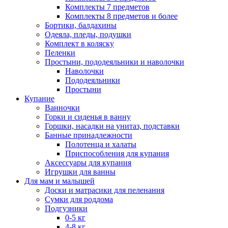
Комплекты 7 предметов
Комплекты 8 предметов и более
Бортики, балдахины
Одеяла, пледы, подушки
Комплект в коляску
Пеленки
Простыни, пододеяльники и наволочки
Наволочки
Пододеяльники
Простыни
Купание
Ванночки
Горки и сиденья в ванну
Горшки, насадки на унитаз, подставки
Банные принадлежности
Полотенца и халаты
Приспособления для купания
Аксессуары для купания
Игрушки для ванны
Для мам и малышей
Доски и матрасики для пеленания
Сумки для роддома
Подгузники
0-5 кг
4-8 кг