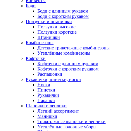
Конверты
Боди
Боди с длинным рукавом
Боди с коротким рукавом
Ползунки и штанишки
Ползунки высокие
Ползунки короткие
Штанишки
Комбинезоны
Детские трикотажные комбинезоны
Утеплённые комбинезоны
Кофточки
Кофточки с длинным рукавом
Кофточки с коротким рукавом
Распашонки
Рукавички, пинетки, носки
Носки
Пинетки
Рукавички
Царапки
Шапочки и чепчики
Летний ассортимент
Манишки
Трикотажные шапочки и чепчики
Утеплённые головные уборы