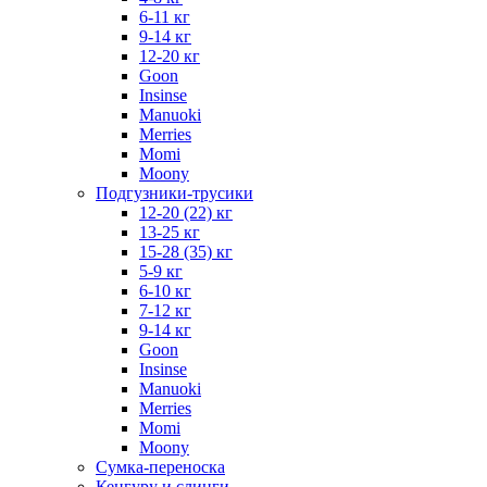
6-11 кг
9-14 кг
12-20 кг
Goon
Insinse
Manuoki
Merries
Momi
Moony
Подгузники-трусики
12-20 (22) кг
13-25 кг
15-28 (35) кг
5-9 кг
6-10 кг
7-12 кг
9-14 кг
Goon
Insinse
Manuoki
Merries
Momi
Moony
Сумка-переноска
Кенгуру и слинги