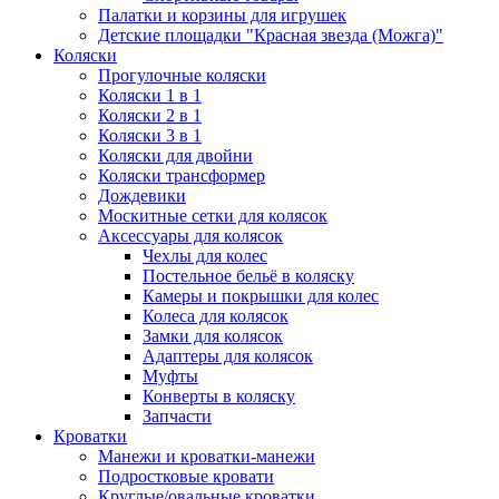
Палатки и корзины для игрушек
Детские площадки "Красная звезда (Можга)"
Коляски
Прогулочные коляски
Коляски 1 в 1
Коляски 2 в 1
Коляски 3 в 1
Коляски для двойни
Коляски трансформер
Дождевики
Москитные сетки для колясок
Аксессуары для колясок
Чехлы для колес
Постельное бельё в коляску
Камеры и покрышки для колес
Колеса для колясок
Замки для колясок
Адаптеры для колясок
Муфты
Конверты в коляску
Запчасти
Кроватки
Манежи и кроватки-манежи
Подростковые кровати
Круглые/овальные кроватки