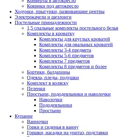
Конверты в автокресло
Коврики под автокресло
Ходунки, прыгунки, развивающие центры
Электрокачели и шезлонги
Постельные принадлежности
1,5 спальные комплекты постельного белья
Комплекты в кроватку
Комплекты для круглых кроватей
Комплекты для овальных кроватей
Комплекты 3-4 предмета
Комплекты 5-6 предметов
Комплекты 7 предметов
Комплекты 8 предметов и более
Бортики, балдахины
Одеяла, пледы, подушки
Комплект в коляску
Пеленки
Простыни, пододеяльники и наволочки
Наволочки
Пододеяльники
Простыни
Купание
Ванночки
Горки и сиденья в ванну
Горшки, насадки на унитаз, подставки