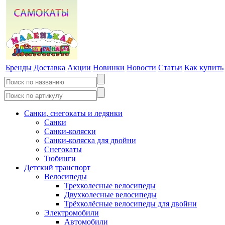
Бренды
Доставка
Акции
Новинки
Новости
Статьи
Как купить
Санки, снегокаты и ледянки
Санки
Санки-коляски
Санки-коляска для двойни
Снегокаты
Тюбинги
Детский транспорт
Велосипеды
Трехколесные велосипеды
Двухколесные велосипеды
Трёхколёсные велосипеды для двойни
Электромобили
Автомобили