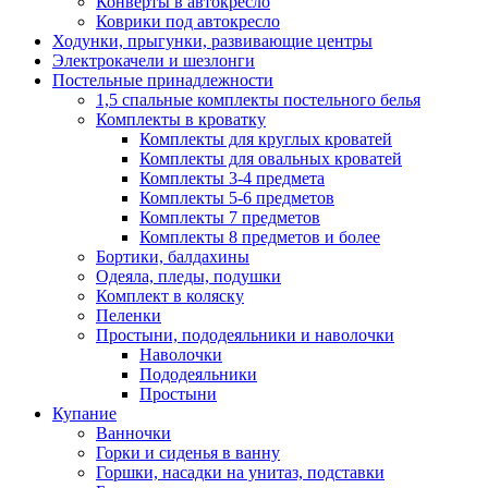
Конверты в автокресло
Коврики под автокресло
Ходунки, прыгунки, развивающие центры
Электрокачели и шезлонги
Постельные принадлежности
1,5 спальные комплекты постельного белья
Комплекты в кроватку
Комплекты для круглых кроватей
Комплекты для овальных кроватей
Комплекты 3-4 предмета
Комплекты 5-6 предметов
Комплекты 7 предметов
Комплекты 8 предметов и более
Бортики, балдахины
Одеяла, пледы, подушки
Комплект в коляску
Пеленки
Простыни, пододеяльники и наволочки
Наволочки
Пододеяльники
Простыни
Купание
Ванночки
Горки и сиденья в ванну
Горшки, насадки на унитаз, подставки