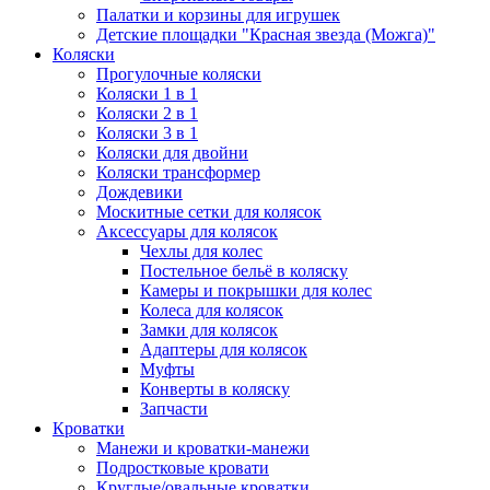
Палатки и корзины для игрушек
Детские площадки "Красная звезда (Можга)"
Коляски
Прогулочные коляски
Коляски 1 в 1
Коляски 2 в 1
Коляски 3 в 1
Коляски для двойни
Коляски трансформер
Дождевики
Москитные сетки для колясок
Аксессуары для колясок
Чехлы для колес
Постельное бельё в коляску
Камеры и покрышки для колес
Колеса для колясок
Замки для колясок
Адаптеры для колясок
Муфты
Конверты в коляску
Запчасти
Кроватки
Манежи и кроватки-манежи
Подростковые кровати
Круглые/овальные кроватки