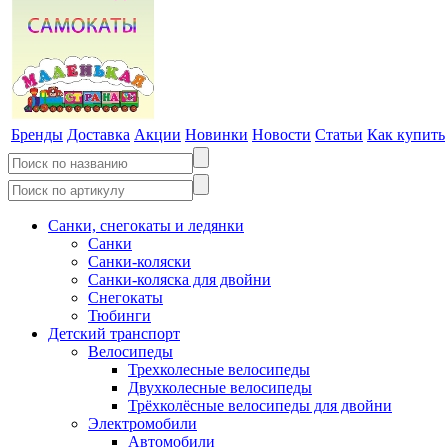
Бренды
Доставка
Акции
Новинки
Новости
Статьи
Как купить
Санки, снегокаты и ледянки
Санки
Санки-коляски
Санки-коляска для двойни
Снегокаты
Тюбинги
Детский транспорт
Велосипеды
Трехколесные велосипеды
Двухколесные велосипеды
Трёхколёсные велосипеды для двойни
Электромобили
Автомобили