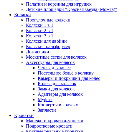
Палатки и корзины для игрушек
Детские площадки "Красная звезда (Можга)"
Коляски
Прогулочные коляски
Коляски 1 в 1
Коляски 2 в 1
Коляски 3 в 1
Коляски для двойни
Коляски трансформер
Дождевики
Москитные сетки для колясок
Аксессуары для колясок
Чехлы для колес
Постельное бельё в коляску
Камеры и покрышки для колес
Колеса для колясок
Замки для колясок
Адаптеры для колясок
Муфты
Конверты в коляску
Запчасти
Кроватки
Манежи и кроватки-манежи
Подростковые кровати
Круглые/овальные кроватки