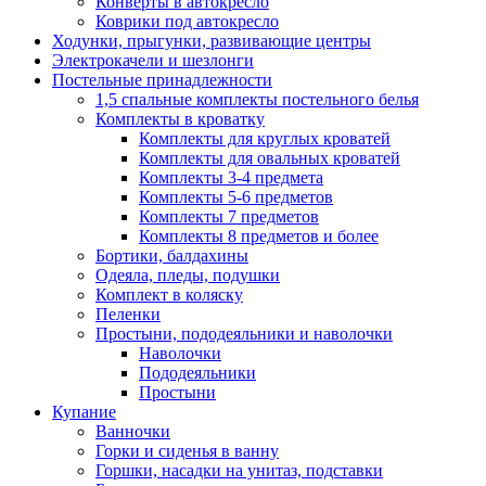
Конверты в автокресло
Коврики под автокресло
Ходунки, прыгунки, развивающие центры
Электрокачели и шезлонги
Постельные принадлежности
1,5 спальные комплекты постельного белья
Комплекты в кроватку
Комплекты для круглых кроватей
Комплекты для овальных кроватей
Комплекты 3-4 предмета
Комплекты 5-6 предметов
Комплекты 7 предметов
Комплекты 8 предметов и более
Бортики, балдахины
Одеяла, пледы, подушки
Комплект в коляску
Пеленки
Простыни, пододеяльники и наволочки
Наволочки
Пододеяльники
Простыни
Купание
Ванночки
Горки и сиденья в ванну
Горшки, насадки на унитаз, подставки