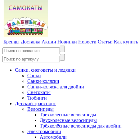
Бренды
Доставка
Акции
Новинки
Новости
Статьи
Как купить
Санки, снегокаты и ледянки
Санки
Санки-коляски
Санки-коляска для двойни
Снегокаты
Тюбинги
Детский транспорт
Велосипеды
Трехколесные велосипеды
Двухколесные велосипеды
Трёхколёсные велосипеды для двойни
Электромобили
Автомобили