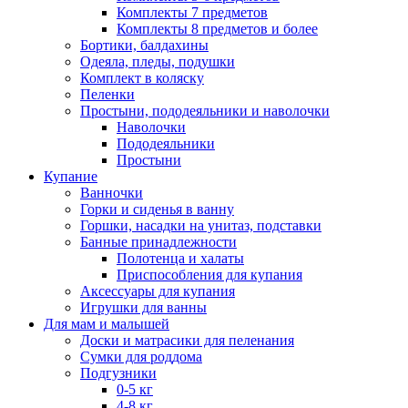
Комплекты 7 предметов
Комплекты 8 предметов и более
Бортики, балдахины
Одеяла, пледы, подушки
Комплект в коляску
Пеленки
Простыни, пододеяльники и наволочки
Наволочки
Пододеяльники
Простыни
Купание
Ванночки
Горки и сиденья в ванну
Горшки, насадки на унитаз, подставки
Банные принадлежности
Полотенца и халаты
Приспособления для купания
Аксессуары для купания
Игрушки для ванны
Для мам и малышей
Доски и матрасики для пеленания
Сумки для роддома
Подгузники
0-5 кг
4-8 кг