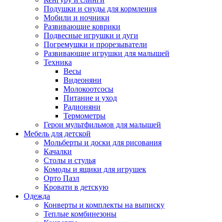
Подушки и снуды для кормления
Мобили и ночники
Развивающие коврики
Подвесные игрушки и дуги
Погремушки и прорезыватели
Развивающие игрушки для малышей
Техника
Весы
Видеоняни
Молокоотсосы
Питание и уход
Радионяни
Термометры
Герои мультфильмов для малышей
Мебель для детской
Мольберты и доски для рисования
Качалки
Столы и стулья
Комоды и ящики для игрушек
Орто Пазл
Кровати в детскую
Одежда
Конверты и комплекты на выписку
Теплые комбинезоны