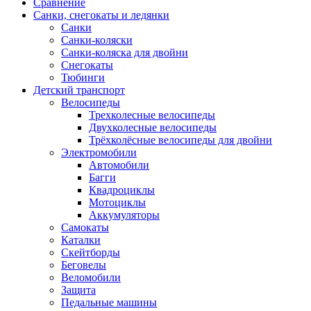
Сравнение
Санки, снегокаты и ледянки
Санки
Санки-коляски
Санки-коляска для двойни
Снегокаты
Тюбинги
Детский транспорт
Велосипеды
Трехколесные велосипеды
Двухколесные велосипеды
Трёхколёсные велосипеды для двойни
Электромобили
Автомобили
Багги
Квадроциклы
Мотоциклы
Аккумуляторы
Самокаты
Каталки
Скейтборды
Беговелы
Веломобили
Защита
Педальные машины