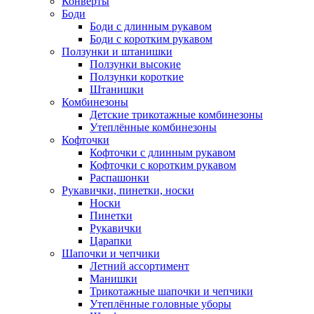
Конверты
Боди
Боди с длинным рукавом
Боди с коротким рукавом
Ползунки и штанишки
Ползунки высокие
Ползунки короткие
Штанишки
Комбинезоны
Детские трикотажные комбинезоны
Утеплённые комбинезоны
Кофточки
Кофточки с длинным рукавом
Кофточки с коротким рукавом
Распашонки
Рукавички, пинетки, носки
Носки
Пинетки
Рукавички
Царапки
Шапочки и чепчики
Летний ассортимент
Манишки
Трикотажные шапочки и чепчики
Утеплённые головные уборы