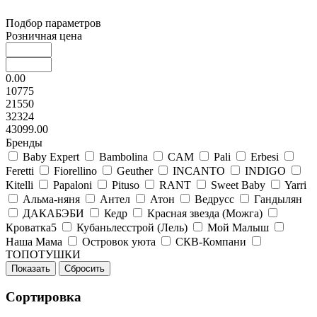
Подбор параметров
Розничная цена
0.00
10775
21550
32324
43099.00
Бренды
Baby Expert
Bambolina
CAM
Pali
Erbesi
Feretti
Fiorellino
Geuther
INCANTO
INDIGO
Kitelli
Papaloni
Pituso
RANT
Sweet Baby
Yarri
Альма-няня
Антел
Атон
Ведрусс
Гандылян
ДАКАБЭБИ
Кедр
Красная звезда (Можга)
Кроватка5
Кубаньлесстрой (Лель)
Мой Малыш
Наша Мама
Островок уюта
СКВ-Компани
ТОПОТУШКИ
Сортировка