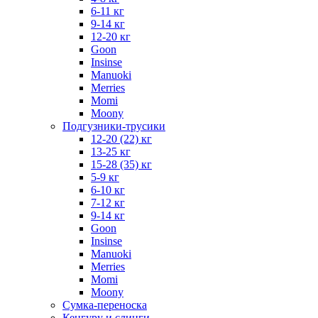
6-11 кг
9-14 кг
12-20 кг
Goon
Insinse
Manuoki
Merries
Momi
Moony
Подгузники-трусики
12-20 (22) кг
13-25 кг
15-28 (35) кг
5-9 кг
6-10 кг
7-12 кг
9-14 кг
Goon
Insinse
Manuoki
Merries
Momi
Moony
Сумка-переноска
Кенгуру и слинги