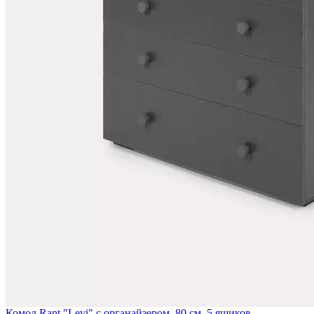
Комод Rant "Levi" с органайзером, 80 см, 5 ящиков...