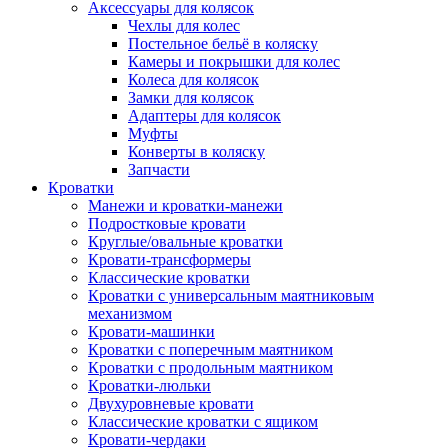
Аксессуары для колясок
Чехлы для колес
Постельное бельё в коляску
Камеры и покрышки для колес
Колеса для колясок
Замки для колясок
Адаптеры для колясок
Муфты
Конверты в коляску
Запчасти
Кроватки
Манежи и кроватки-манежи
Подростковые кровати
Круглые/овальные кроватки
Кровати-трансформеры
Классические кроватки
Кроватки с универсальным маятниковым
механизмом
Кровати-машинки
Кроватки с поперечным маятником
Кроватки с продольным маятником
Кроватки-люльки
Двухуровневые кровати
Классические кроватки с ящиком
Кровати-чердаки