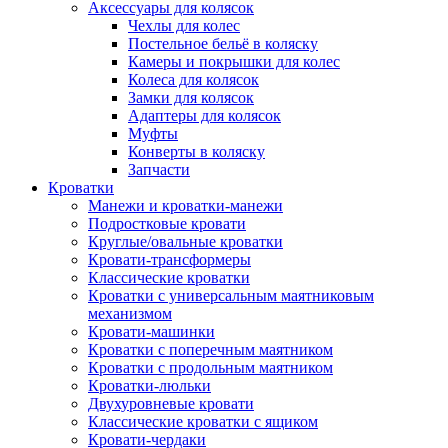
Аксессуары для колясок
Чехлы для колес
Постельное бельё в коляску
Камеры и покрышки для колес
Колеса для колясок
Замки для колясок
Адаптеры для колясок
Муфты
Конверты в коляску
Запчасти
Кроватки
Манежи и кроватки-манежи
Подростковые кровати
Круглые/овальные кроватки
Кровати-трансформеры
Классические кроватки
Кроватки с универсальным маятниковым
механизмом
Кровати-машинки
Кроватки с поперечным маятником
Кроватки с продольным маятником
Кроватки-люльки
Двухуровневые кровати
Классические кроватки с ящиком
Кровати-чердаки