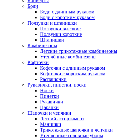
Конверты
Боди
Боди с длинным рукавом
Боди с коротким рукавом
Ползунки и штанишки
Ползунки высокие
Ползунки короткие
Штанишки
Комбинезоны
Детские трикотажные комбинезоны
Утеплённые комбинезоны
Кофточки
Кофточки с длинным рукавом
Кофточки с коротким рукавом
Распашонки
Рукавички, пинетки, носки
Носки
Пинетки
Рукавички
Царапки
Шапочки и чепчики
Летний ассортимент
Манишки
Трикотажные шапочки и чепчики
Утеплённые головные уборы