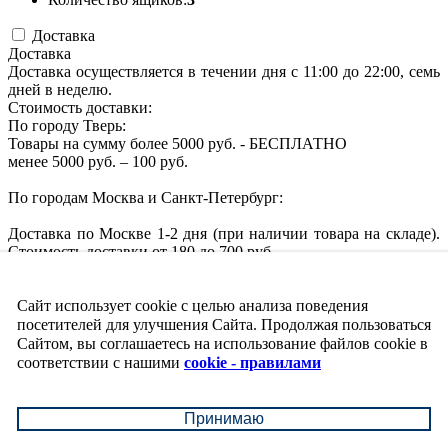
Доставка
Доставка
Доставка осуществляется в течении дня с 11:00 до 22:00, семь
дней в неделю.
Стоимость доставки:
По городу Тверь:
Товары на сумму более 5000 руб. - БЕСПЛАТНО
менее 5000 руб. – 100 руб.
По городам Москва и Санкт-Петербург:
Доставка по Москве 1-2 дня (при наличии товара на складе).
Стоимость доставки от 180 до 700 руб.
Доставка по Санкт-Петербургу 2-3 дня (при наличии товара
на складе). Стоимость доставки от 180 до 700 руб.
Подробнее о доставке
Сайт использует cookie с целью анализа поведения
Похожие товары
посетителей для улучшения Сайта. Продолжая пользоваться
Сайтом, вы соглашаетесь на использование файлов cookie в
соответствии с нашими
cookie - правилами
Принимаю
Комод Pituso "Мишутка" (Орион 804 ПВХ)