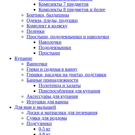
Комплекты 7 предметов
Комплекты 8 предметов и более
Бортики, балдахины
Одеяла, пледы, подушки
Комплект в коляску
Пеленки
Простыни, пододеяльники и наволочки
Наволочки
Пододеяльники
Простыни
Купание
Ванночки
Горки и сиденья в ванну
Горшки, насадки на унитаз, подставки
Банные принадлежности
Полотенца и халаты
Приспособления для купания
Аксессуары для купания
Игрушки для ванны
Для мам и малышей
Доски и матрасики для пеленания
Сумки для роддома
Подгузники
0-5 кг
4-8 кг