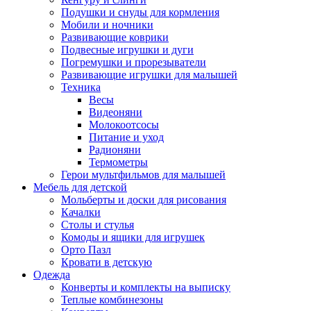
Подушки и снуды для кормления
Мобили и ночники
Развивающие коврики
Подвесные игрушки и дуги
Погремушки и прорезыватели
Развивающие игрушки для малышей
Техника
Весы
Видеоняни
Молокоотсосы
Питание и уход
Радионяни
Термометры
Герои мультфильмов для малышей
Мебель для детской
Мольберты и доски для рисования
Качалки
Столы и стулья
Комоды и ящики для игрушек
Орто Пазл
Кровати в детскую
Одежда
Конверты и комплекты на выписку
Теплые комбинезоны