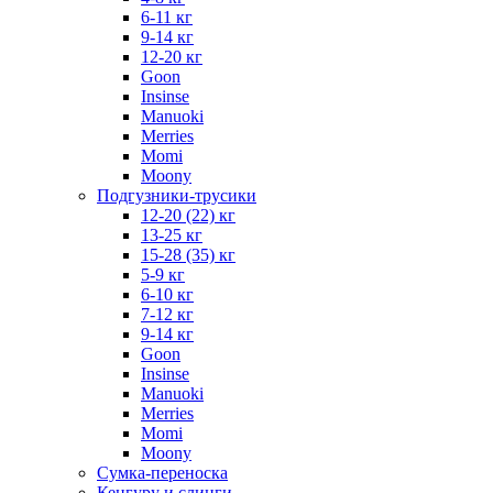
6-11 кг
9-14 кг
12-20 кг
Goon
Insinse
Manuoki
Merries
Momi
Moony
Подгузники-трусики
12-20 (22) кг
13-25 кг
15-28 (35) кг
5-9 кг
6-10 кг
7-12 кг
9-14 кг
Goon
Insinse
Manuoki
Merries
Momi
Moony
Сумка-переноска
Кенгуру и слинги