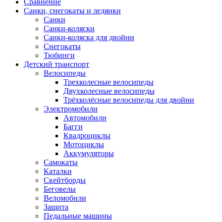
Сравнение
Санки, снегокаты и ледянки
Санки
Санки-коляски
Санки-коляска для двойни
Снегокаты
Тюбинги
Детский транспорт
Велосипеды
Трехколесные велосипеды
Двухколесные велосипеды
Трёхколёсные велосипеды для двойни
Электромобили
Автомобили
Багги
Квадроциклы
Мотоциклы
Аккумуляторы
Самокаты
Каталки
Скейтборды
Беговелы
Веломобили
Защита
Педальные машины