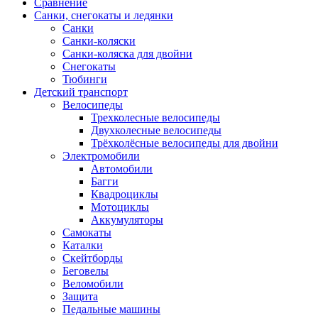
Сравнение
Санки, снегокаты и ледянки
Санки
Санки-коляски
Санки-коляска для двойни
Снегокаты
Тюбинги
Детский транспорт
Велосипеды
Трехколесные велосипеды
Двухколесные велосипеды
Трёхколёсные велосипеды для двойни
Электромобили
Автомобили
Багги
Квадроциклы
Мотоциклы
Аккумуляторы
Самокаты
Каталки
Скейтборды
Беговелы
Веломобили
Защита
Педальные машины