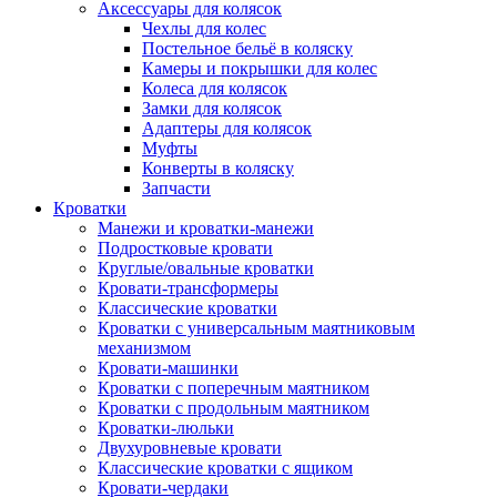
Аксессуары для колясок
Чехлы для колес
Постельное бельё в коляску
Камеры и покрышки для колес
Колеса для колясок
Замки для колясок
Адаптеры для колясок
Муфты
Конверты в коляску
Запчасти
Кроватки
Манежи и кроватки-манежи
Подростковые кровати
Круглые/овальные кроватки
Кровати-трансформеры
Классические кроватки
Кроватки с универсальным маятниковым
механизмом
Кровати-машинки
Кроватки с поперечным маятником
Кроватки с продольным маятником
Кроватки-люльки
Двухуровневые кровати
Классические кроватки с ящиком
Кровати-чердаки