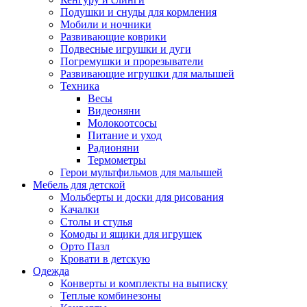
Подушки и снуды для кормления
Мобили и ночники
Развивающие коврики
Подвесные игрушки и дуги
Погремушки и прорезыватели
Развивающие игрушки для малышей
Техника
Весы
Видеоняни
Молокоотсосы
Питание и уход
Радионяни
Термометры
Герои мультфильмов для малышей
Мебель для детской
Мольберты и доски для рисования
Качалки
Столы и стулья
Комоды и ящики для игрушек
Орто Пазл
Кровати в детскую
Одежда
Конверты и комплекты на выписку
Теплые комбинезоны