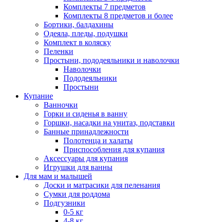
Комплекты 7 предметов
Комплекты 8 предметов и более
Бортики, балдахины
Одеяла, пледы, подушки
Комплект в коляску
Пеленки
Простыни, пододеяльники и наволочки
Наволочки
Пододеяльники
Простыни
Купание
Ванночки
Горки и сиденья в ванну
Горшки, насадки на унитаз, подставки
Банные принадлежности
Полотенца и халаты
Приспособления для купания
Аксессуары для купания
Игрушки для ванны
Для мам и малышей
Доски и матрасики для пеленания
Сумки для роддома
Подгузники
0-5 кг
4-8 кг