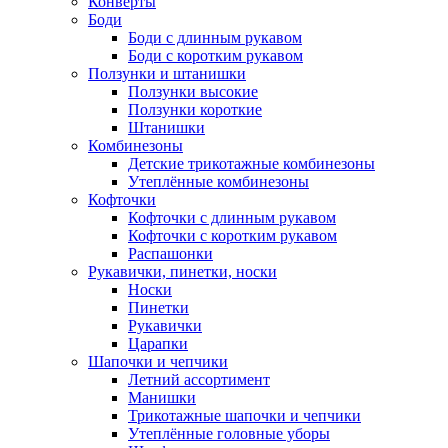
Конверты
Боди
Боди с длинным рукавом
Боди с коротким рукавом
Ползунки и штанишки
Ползунки высокие
Ползунки короткие
Штанишки
Комбинезоны
Детские трикотажные комбинезоны
Утеплённые комбинезоны
Кофточки
Кофточки с длинным рукавом
Кофточки с коротким рукавом
Распашонки
Рукавички, пинетки, носки
Носки
Пинетки
Рукавички
Царапки
Шапочки и чепчики
Летний ассортимент
Манишки
Трикотажные шапочки и чепчики
Утеплённые головные уборы