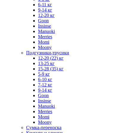
6-11 кг
9-14 кг
12-20 кг
Goon
Insinse
Manuoki
Merries
Momi
Moony
Подгузники-трусики
12-20 (22) кг
13-25 кг
15-28 (35) кг
5-9 кг
6-10 кг
7-12 кг
9-14 кг
Goon
Insinse
Manuoki
Merries
Momi
Moony
Сумка-переноска
Кенгуру и слинги