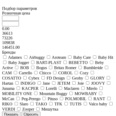
Подбор параметров
Розничная цена
0.00
36613
73226
109838
146451.00
Бренды
Adamex
Airbuggy
Aroteam
Baby Care
Baby Hit
Baby Jogger
BART-PLAST
BEBETTO
Beby
Active
BOB
Bogus
Britax Romer
Bumbleride
CAM
Carrello
Chicco
COROL
Cozy
COSATTO
Cybex
FD Design
Geoby
GLORY
Hartan
INDIGO
Jane
JETEM
Joie
JOOVY
Junama
KACPER
Lorelli
Maclaren
Mirelo
MOBILITY ONE
Mountain Buggy
MOWBABY
McCan
Peg-Perego
Pituso
POLMOBIL
RANT
RIKO
Slaro
TAKO
TFK
TUTIS
Valco baby
VERDI
Zooper
Мишутка