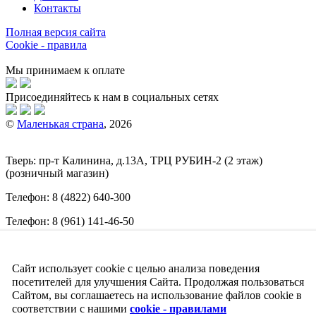
Контакты
Полная версия сайта
Cookie - правила
Мы принимаем к оплате
Присоединяйтесь к нам в социальных сетях
©
Маленькая страна
, 2026
Тверь:
пр-т
Калинина, д.13А, ТРЦ
РУБИН-2
(2 этаж)
(розничный магазин)
Телефон:
8 (4822) 640-300
Телефон:
8 (961) 141-46-50
E-mail:
info@malenkajastrana.com
Сайт использует cookie с целью анализа поведения
Обращаем ваше внимание на то, что вся информация
(включая цены) на этом интернет-сайте носит исключительно
посетителей для улучшения Сайта. Продолжая пользоваться
информационный характер и ни при каких условиях не
Сайтом, вы соглашаетесь на использование файлов cookie в
является публичной офертой, определяемой положениями
соответствии с нашими
cookie - правилами