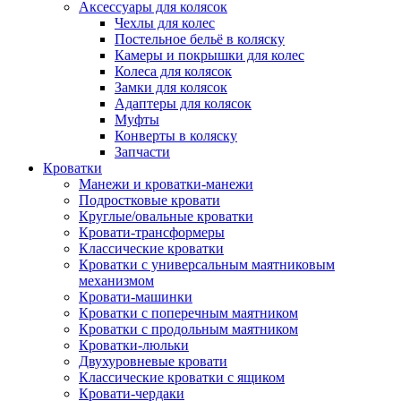
Аксессуары для колясок
Чехлы для колес
Постельное бельё в коляску
Камеры и покрышки для колес
Колеса для колясок
Замки для колясок
Адаптеры для колясок
Муфты
Конверты в коляску
Запчасти
Кроватки
Манежи и кроватки-манежи
Подростковые кровати
Круглые/овальные кроватки
Кровати-трансформеры
Классические кроватки
Кроватки с универсальным маятниковым
механизмом
Кровати-машинки
Кроватки с поперечным маятником
Кроватки с продольным маятником
Кроватки-люльки
Двухуровневые кровати
Классические кроватки с ящиком
Кровати-чердаки