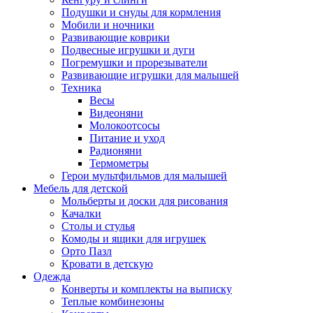
Подушки и снуды для кормления
Мобили и ночники
Развивающие коврики
Подвесные игрушки и дуги
Погремушки и прорезыватели
Развивающие игрушки для малышей
Техника
Весы
Видеоняни
Молокоотсосы
Питание и уход
Радионяни
Термометры
Герои мультфильмов для малышей
Мебель для детской
Мольберты и доски для рисования
Качалки
Столы и стулья
Комоды и ящики для игрушек
Орто Пазл
Кровати в детскую
Одежда
Конверты и комплекты на выписку
Теплые комбинезоны