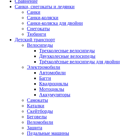
Сравнение
Санки, снегокаты и ледянки
Санки
Санки-коляски
Санки-коляска для двойни
Снегокаты
Тюбинги
Детский транспорт
Велосипеды
Трехколесные велосипеды
Двухколесные велосипеды
Трёхколёсные велосипеды для двойни
Электромобили
Автомобили
Багги
Квадроциклы
Мотоциклы
Аккумуляторы
Самокаты
Каталки
Скейтборды
Беговелы
Веломобили
Защита
Педальные машины