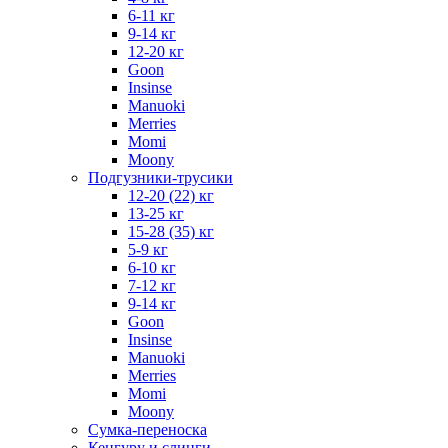
6-11 кг
9-14 кг
12-20 кг
Goon
Insinse
Manuoki
Merries
Momi
Moony
Подгузники-трусики
12-20 (22) кг
13-25 кг
15-28 (35) кг
5-9 кг
6-10 кг
7-12 кг
9-14 кг
Goon
Insinse
Manuoki
Merries
Momi
Moony
Сумка-переноска
Кенгуру и слинги