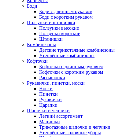
Конверты
Боди
Боди с длинным рукавом
Боди с коротким рукавом
Ползунки и штанишки
Ползунки высокие
Ползунки короткие
Штанишки
Комбинезоны
Детские трикотажные комбинезоны
Утеплённые комбинезоны
Кофточки
Кофточки с длинным рукавом
Кофточки с коротким рукавом
Распашонки
Рукавички, пинетки, носки
Носки
Пинетки
Рукавички
Царапки
Шапочки и чепчики
Летний ассортимент
Манишки
Трикотажные шапочки и чепчики
Утеплённые головные уборы