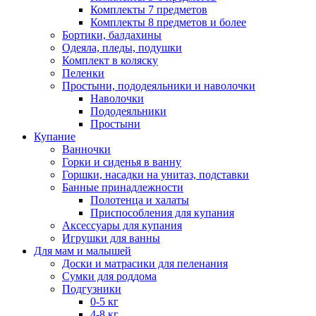
Комплекты 7 предметов
Комплекты 8 предметов и более
Бортики, балдахины
Одеяла, пледы, подушки
Комплект в коляску
Пеленки
Простыни, пододеяльники и наволочки
Наволочки
Пододеяльники
Простыни
Купание
Ванночки
Горки и сиденья в ванну
Горшки, насадки на унитаз, подставки
Банные принадлежности
Полотенца и халаты
Приспособления для купания
Аксессуары для купания
Игрушки для ванны
Для мам и малышей
Доски и матрасики для пеленания
Сумки для роддома
Подгузники
0-5 кг
4-8 кг