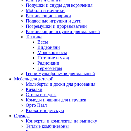
Подушки и снуды для кормления
Мобили и ночники
Развивающие коврики
Подвесные игрушки и дуги
Погремушки и прорезыватели
Развивающие игрушки для малышей
Техника
Весы
Видеоняни
Молокоотсосы
Питание и уход
Радионяни
Термометры
Герои мультфильмов для малышей
Мебель для детской
Мольберты и доски для рисования
Качалки
Столы и стулья
Комоды и ящики для игрушек
Орто Пазл
Кровати в детскую
Одежда
Конверты и комплекты на выписку
Теплые комбинезоны