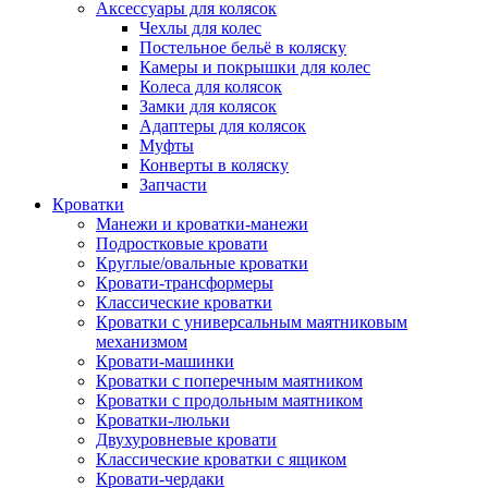
Аксессуары для колясок
Чехлы для колес
Постельное бельё в коляску
Камеры и покрышки для колес
Колеса для колясок
Замки для колясок
Адаптеры для колясок
Муфты
Конверты в коляску
Запчасти
Кроватки
Манежи и кроватки-манежи
Подростковые кровати
Круглые/овальные кроватки
Кровати-трансформеры
Классические кроватки
Кроватки с универсальным маятниковым
механизмом
Кровати-машинки
Кроватки с поперечным маятником
Кроватки с продольным маятником
Кроватки-люльки
Двухуровневые кровати
Классические кроватки с ящиком
Кровати-чердаки