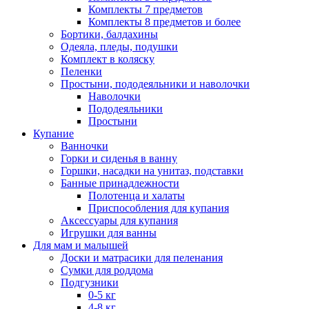
Комплекты 7 предметов
Комплекты 8 предметов и более
Бортики, балдахины
Одеяла, пледы, подушки
Комплект в коляску
Пеленки
Простыни, пододеяльники и наволочки
Наволочки
Пододеяльники
Простыни
Купание
Ванночки
Горки и сиденья в ванну
Горшки, насадки на унитаз, подставки
Банные принадлежности
Полотенца и халаты
Приспособления для купания
Аксессуары для купания
Игрушки для ванны
Для мам и малышей
Доски и матрасики для пеленания
Сумки для роддома
Подгузники
0-5 кг
4-8 кг