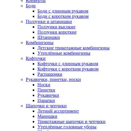
Конверты
Боди
Боди с длинным рукавом
Боди с коротким рукавом
Ползунки и штанишки
Ползунки высокие
Ползунки короткие
Штанишки
Комбинезоны
Детские трикотажные комбинезоны
Утеплённые комбинезоны
Кофточки
Кофточки с длинным рукавом
Кофточки с коротким рукавом
Распашонки
Рукавички, пинетки, носки
Носки
Пинетки
Рукавички
Царапки
Шапочки и чепчики
Летний ассортимент
Манишки
Трикотажные шапочки и чепчики
Утеплённые головные уборы