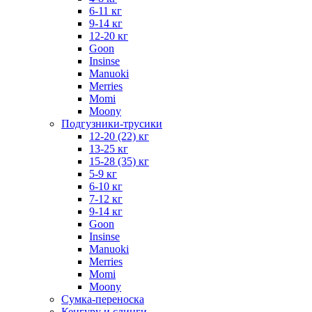
6-11 кг
9-14 кг
12-20 кг
Goon
Insinse
Manuoki
Merries
Momi
Moony
Подгузники-трусики
12-20 (22) кг
13-25 кг
15-28 (35) кг
5-9 кг
6-10 кг
7-12 кг
9-14 кг
Goon
Insinse
Manuoki
Merries
Momi
Moony
Сумка-переноска
Кенгуру и слинги