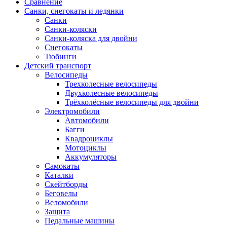
Сравнение
Санки, снегокаты и ледянки
Санки
Санки-коляски
Санки-коляска для двойни
Снегокаты
Тюбинги
Детский транспорт
Велосипеды
Трехколесные велосипеды
Двухколесные велосипеды
Трёхколёсные велосипеды для двойни
Электромобили
Автомобили
Багги
Квадроциклы
Мотоциклы
Аккумуляторы
Самокаты
Каталки
Скейтборды
Беговелы
Веломобили
Защита
Педальные машины