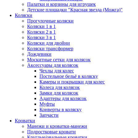
Палатки и корзины для игрушек
Детские площадки "Красная звезда (Можга)"
Коляски
Прогулочные коляски
Коляски 1 в 1
Коляски 2 в 1
Коляски 3 в 1
Коляски для двойни
Коляски трансформер
Дождевики
Москитные сетки для колясок
Аксессуары для колясок
Чехлы для колес
Постельное бельё в коляску
Камеры и покрышки для колес
Колеса для колясок
Замки для колясок
Адаптеры для колясок
Муфты
Конверты в коляску
Запчасти
Кроватки
Манежи и кроватки-манежи
Подростковые кровати
Круглые/овальные кроватки