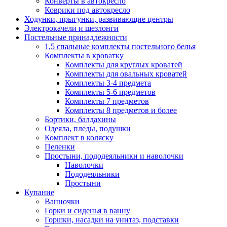
Конверты в автокресло
Коврики под автокресло
Ходунки, прыгунки, развивающие центры
Электрокачели и шезлонги
Постельные принадлежности
1,5 спальные комплекты постельного белья
Комплекты в кроватку
Комплекты для круглых кроватей
Комплекты для овальных кроватей
Комплекты 3-4 предмета
Комплекты 5-6 предметов
Комплекты 7 предметов
Комплекты 8 предметов и более
Бортики, балдахины
Одеяла, пледы, подушки
Комплект в коляску
Пеленки
Простыни, пододеяльники и наволочки
Наволочки
Пододеяльники
Простыни
Купание
Ванночки
Горки и сиденья в ванну
Горшки, насадки на унитаз, подставки