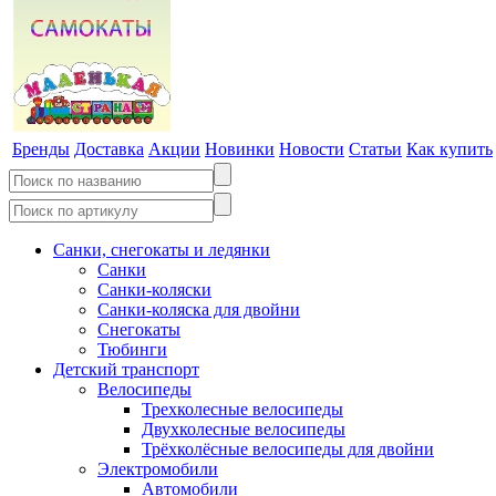
Бренды
Доставка
Акции
Новинки
Новости
Статьи
Как купить
Санки, снегокаты и ледянки
Санки
Санки-коляски
Санки-коляска для двойни
Снегокаты
Тюбинги
Детский транспорт
Велосипеды
Трехколесные велосипеды
Двухколесные велосипеды
Трёхколёсные велосипеды для двойни
Электромобили
Автомобили