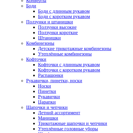
Конверты
Боди
Боди с длинным рукавом
Боди с коротким рукавом
Ползунки и штанишки
Ползунки высокие
Ползунки короткие
Штанишки
Комбинезоны
Детские трикотажные комбинезоны
Утеплённые комбинезоны
Кофточки
Кофточки с длинным рукавом
Кофточки с коротким рукавом
Распашонки
Рукавички, пинетки, носки
Носки
Пинетки
Рукавички
Царапки
Шапочки и чепчики
Летний ассортимент
Манишки
Трикотажные шапочки и чепчики
Утеплённые головные уборы