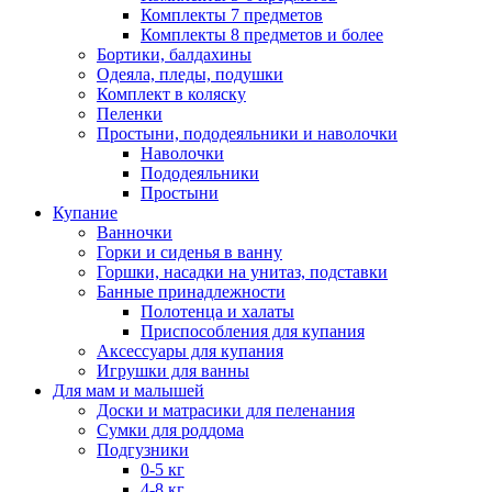
Комплекты 7 предметов
Комплекты 8 предметов и более
Бортики, балдахины
Одеяла, пледы, подушки
Комплект в коляску
Пеленки
Простыни, пододеяльники и наволочки
Наволочки
Пододеяльники
Простыни
Купание
Ванночки
Горки и сиденья в ванну
Горшки, насадки на унитаз, подставки
Банные принадлежности
Полотенца и халаты
Приспособления для купания
Аксессуары для купания
Игрушки для ванны
Для мам и малышей
Доски и матрасики для пеленания
Сумки для роддома
Подгузники
0-5 кг
4-8 кг