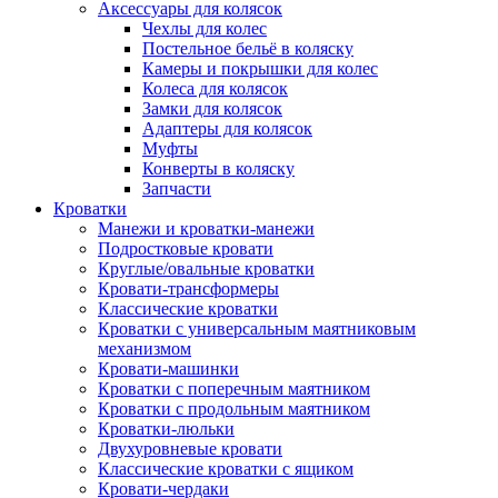
Аксессуары для колясок
Чехлы для колес
Постельное бельё в коляску
Камеры и покрышки для колес
Колеса для колясок
Замки для колясок
Адаптеры для колясок
Муфты
Конверты в коляску
Запчасти
Кроватки
Манежи и кроватки-манежи
Подростковые кровати
Круглые/овальные кроватки
Кровати-трансформеры
Классические кроватки
Кроватки с универсальным маятниковым
механизмом
Кровати-машинки
Кроватки с поперечным маятником
Кроватки с продольным маятником
Кроватки-люльки
Двухуровневые кровати
Классические кроватки с ящиком
Кровати-чердаки