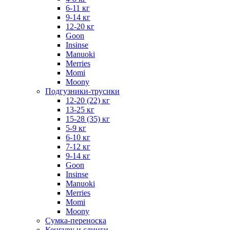
6-11 кг
9-14 кг
12-20 кг
Goon
Insinse
Manuoki
Merries
Momi
Moony
Подгузники-трусики
12-20 (22) кг
13-25 кг
15-28 (35) кг
5-9 кг
6-10 кг
7-12 кг
9-14 кг
Goon
Insinse
Manuoki
Merries
Momi
Moony
Сумка-переноска
Кенгуру и слинги