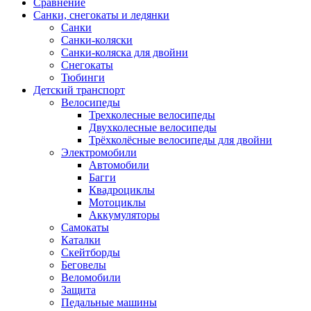
Сравнение
Санки, снегокаты и ледянки
Санки
Санки-коляски
Санки-коляска для двойни
Снегокаты
Тюбинги
Детский транспорт
Велосипеды
Трехколесные велосипеды
Двухколесные велосипеды
Трёхколёсные велосипеды для двойни
Электромобили
Автомобили
Багги
Квадроциклы
Мотоциклы
Аккумуляторы
Самокаты
Каталки
Скейтборды
Беговелы
Веломобили
Защита
Педальные машины