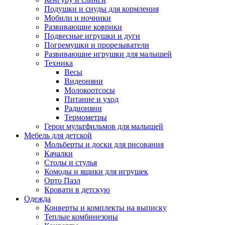
Подушки и снуды для кормления
Мобили и ночники
Развивающие коврики
Подвесные игрушки и дуги
Погремушки и прорезыватели
Развивающие игрушки для малышей
Техника
Весы
Видеоняни
Молокоотсосы
Питание и уход
Радионяни
Термометры
Герои мультфильмов для малышей
Мебель для детской
Мольберты и доски для рисования
Качалки
Столы и стулья
Комоды и ящики для игрушек
Орто Пазл
Кровати в детскую
Одежда
Конверты и комплекты на выписку
Теплые комбинезоны