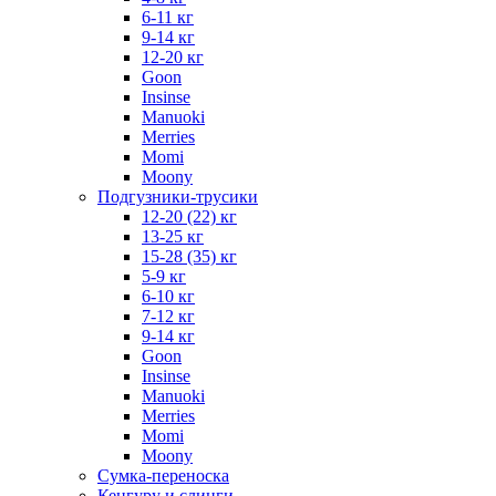
6-11 кг
9-14 кг
12-20 кг
Goon
Insinse
Manuoki
Merries
Momi
Moony
Подгузники-трусики
12-20 (22) кг
13-25 кг
15-28 (35) кг
5-9 кг
6-10 кг
7-12 кг
9-14 кг
Goon
Insinse
Manuoki
Merries
Momi
Moony
Сумка-переноска
Кенгуру и слинги