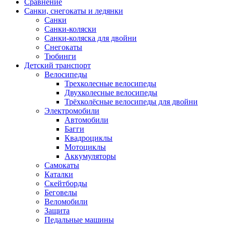
Сравнение
Санки, снегокаты и ледянки
Санки
Санки-коляски
Санки-коляска для двойни
Снегокаты
Тюбинги
Детский транспорт
Велосипеды
Трехколесные велосипеды
Двухколесные велосипеды
Трёхколёсные велосипеды для двойни
Электромобили
Автомобили
Багги
Квадроциклы
Мотоциклы
Аккумуляторы
Самокаты
Каталки
Скейтборды
Беговелы
Веломобили
Защита
Педальные машины