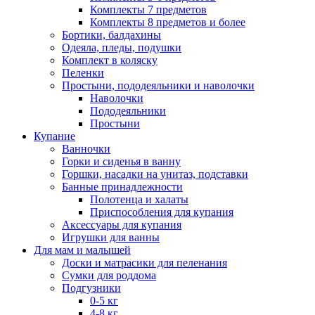
Комплекты 7 предметов
Комплекты 8 предметов и более
Бортики, балдахины
Одеяла, пледы, подушки
Комплект в коляску
Пеленки
Простыни, пододеяльники и наволочки
Наволочки
Пододеяльники
Простыни
Купание
Ванночки
Горки и сиденья в ванну
Горшки, насадки на унитаз, подставки
Банные принадлежности
Полотенца и халаты
Приспособления для купания
Аксессуары для купания
Игрушки для ванны
Для мам и малышей
Доски и матрасики для пеленания
Сумки для роддома
Подгузники
0-5 кг
4-8 кг