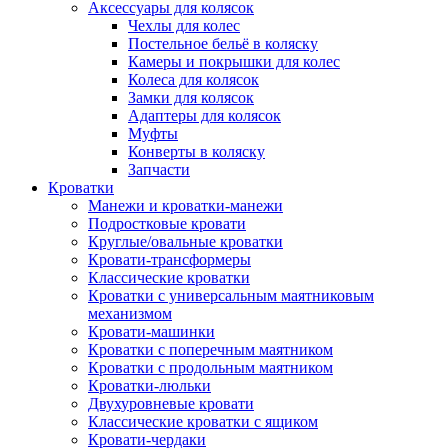
Аксессуары для колясок
Чехлы для колес
Постельное бельё в коляску
Камеры и покрышки для колес
Колеса для колясок
Замки для колясок
Адаптеры для колясок
Муфты
Конверты в коляску
Запчасти
Кроватки
Манежи и кроватки-манежи
Подростковые кровати
Круглые/овальные кроватки
Кровати-трансформеры
Классические кроватки
Кроватки с универсальным маятниковым
механизмом
Кровати-машинки
Кроватки с поперечным маятником
Кроватки с продольным маятником
Кроватки-люльки
Двухуровневые кровати
Классические кроватки с ящиком
Кровати-чердаки