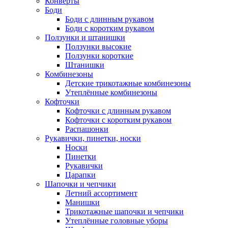
Конверты
Боди
Боди с длинным рукавом
Боди с коротким рукавом
Ползунки и штанишки
Ползунки высокие
Ползунки короткие
Штанишки
Комбинезоны
Детские трикотажные комбинезоны
Утеплённые комбинезоны
Кофточки
Кофточки с длинным рукавом
Кофточки с коротким рукавом
Распашонки
Рукавички, пинетки, носки
Носки
Пинетки
Рукавички
Царапки
Шапочки и чепчики
Летний ассортимент
Манишки
Трикотажные шапочки и чепчики
Утеплённые головные уборы