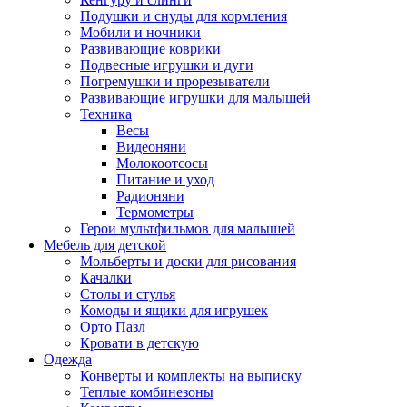
Подушки и снуды для кормления
Мобили и ночники
Развивающие коврики
Подвесные игрушки и дуги
Погремушки и прорезыватели
Развивающие игрушки для малышей
Техника
Весы
Видеоняни
Молокоотсосы
Питание и уход
Радионяни
Термометры
Герои мультфильмов для малышей
Мебель для детской
Мольберты и доски для рисования
Качалки
Столы и стулья
Комоды и ящики для игрушек
Орто Пазл
Кровати в детскую
Одежда
Конверты и комплекты на выписку
Теплые комбинезоны