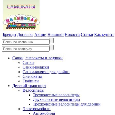
Бренды
Доставка
Акции
Новинки
Новости
Статьи
Как купить
Санки, снегокаты и ледянки
Санки
Санки-коляски
Санки-коляска для двойни
Снегокаты
Тюбинги
Детский транспорт
Велосипеды
Трехколесные велосипеды
Двухколесные велосипеды
Трёхколёсные велосипеды для двойни
Электромобили
Автомобили