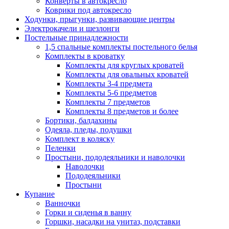
Конверты в автокресло
Коврики под автокресло
Ходунки, прыгунки, развивающие центры
Электрокачели и шезлонги
Постельные принадлежности
1,5 спальные комплекты постельного белья
Комплекты в кроватку
Комплекты для круглых кроватей
Комплекты для овальных кроватей
Комплекты 3-4 предмета
Комплекты 5-6 предметов
Комплекты 7 предметов
Комплекты 8 предметов и более
Бортики, балдахины
Одеяла, пледы, подушки
Комплект в коляску
Пеленки
Простыни, пододеяльники и наволочки
Наволочки
Пододеяльники
Простыни
Купание
Ванночки
Горки и сиденья в ванну
Горшки, насадки на унитаз, подставки