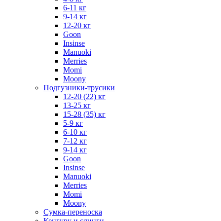
6-11 кг
9-14 кг
12-20 кг
Goon
Insinse
Manuoki
Merries
Momi
Moony
Подгузники-трусики
12-20 (22) кг
13-25 кг
15-28 (35) кг
5-9 кг
6-10 кг
7-12 кг
9-14 кг
Goon
Insinse
Manuoki
Merries
Momi
Moony
Сумка-переноска
Кенгуру и слинги