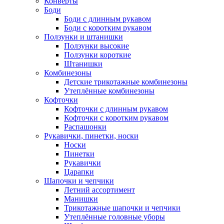
Конверты
Боди
Боди с длинным рукавом
Боди с коротким рукавом
Ползунки и штанишки
Ползунки высокие
Ползунки короткие
Штанишки
Комбинезоны
Детские трикотажные комбинезоны
Утеплённые комбинезоны
Кофточки
Кофточки с длинным рукавом
Кофточки с коротким рукавом
Распашонки
Рукавички, пинетки, носки
Носки
Пинетки
Рукавички
Царапки
Шапочки и чепчики
Летний ассортимент
Манишки
Трикотажные шапочки и чепчики
Утеплённые головные уборы