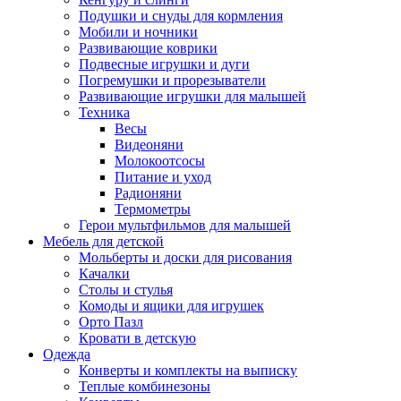
Подушки и снуды для кормления
Мобили и ночники
Развивающие коврики
Подвесные игрушки и дуги
Погремушки и прорезыватели
Развивающие игрушки для малышей
Техника
Весы
Видеоняни
Молокоотсосы
Питание и уход
Радионяни
Термометры
Герои мультфильмов для малышей
Мебель для детской
Мольберты и доски для рисования
Качалки
Столы и стулья
Комоды и ящики для игрушек
Орто Пазл
Кровати в детскую
Одежда
Конверты и комплекты на выписку
Теплые комбинезоны