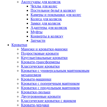
Аксессуары для колясок
Чехлы для колес
Постельное бельё в коляску
Камеры и покрышки для колес
Колеса для колясок
Замки для колясок
Адаптеры для колясок
Муфты
Конверты в коляску
Запчасти
Кроватки
Манежи и кроватки-манежи
Подростковые кровати
Круглые/овальные кроватки
Кровати-трансформеры
Классические кроватки
Кроватки с универсальным маятниковым
механизмом
Кровати-машинки
Кроватки с поперечным маятником
Кроватки с продольным маятником
Кроватки-люльки
Двухуровневые кровати
Классические кроватки с ящиком
Кровати-чердаки