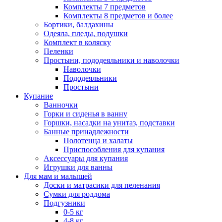
Комплекты 7 предметов
Комплекты 8 предметов и более
Бортики, балдахины
Одеяла, пледы, подушки
Комплект в коляску
Пеленки
Простыни, пододеяльники и наволочки
Наволочки
Пододеяльники
Простыни
Купание
Ванночки
Горки и сиденья в ванну
Горшки, насадки на унитаз, подставки
Банные принадлежности
Полотенца и халаты
Приспособления для купания
Аксессуары для купания
Игрушки для ванны
Для мам и малышей
Доски и матрасики для пеленания
Сумки для роддома
Подгузники
0-5 кг
4-8 кг