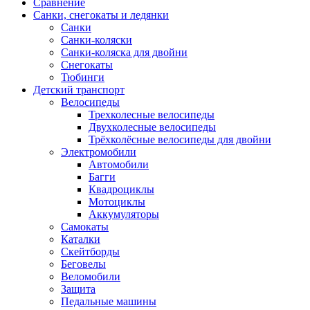
Сравнение
Санки, снегокаты и ледянки
Санки
Санки-коляски
Санки-коляска для двойни
Снегокаты
Тюбинги
Детский транспорт
Велосипеды
Трехколесные велосипеды
Двухколесные велосипеды
Трёхколёсные велосипеды для двойни
Электромобили
Автомобили
Багги
Квадроциклы
Мотоциклы
Аккумуляторы
Самокаты
Каталки
Скейтборды
Беговелы
Веломобили
Защита
Педальные машины