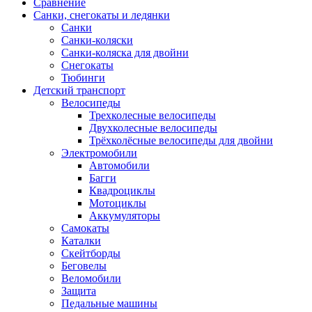
Сравнение
Санки, снегокаты и ледянки
Санки
Санки-коляски
Санки-коляска для двойни
Снегокаты
Тюбинги
Детский транспорт
Велосипеды
Трехколесные велосипеды
Двухколесные велосипеды
Трёхколёсные велосипеды для двойни
Электромобили
Автомобили
Багги
Квадроциклы
Мотоциклы
Аккумуляторы
Самокаты
Каталки
Скейтборды
Беговелы
Веломобили
Защита
Педальные машины