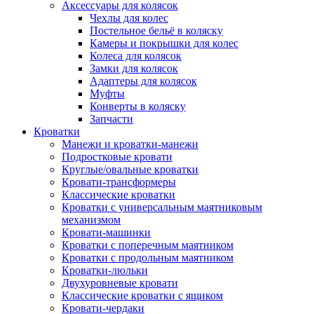
Аксессуары для колясок
Чехлы для колес
Постельное бельё в коляску
Камеры и покрышки для колес
Колеса для колясок
Замки для колясок
Адаптеры для колясок
Муфты
Конверты в коляску
Запчасти
Кроватки
Манежи и кроватки-манежи
Подростковые кровати
Круглые/овальные кроватки
Кровати-трансформеры
Классические кроватки
Кроватки с универсальным маятниковым
механизмом
Кровати-машинки
Кроватки с поперечным маятником
Кроватки с продольным маятником
Кроватки-люльки
Двухуровневые кровати
Классические кроватки с ящиком
Кровати-чердаки