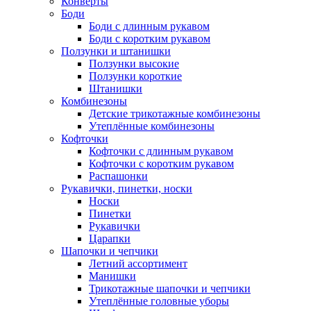
Конверты
Боди
Боди с длинным рукавом
Боди с коротким рукавом
Ползунки и штанишки
Ползунки высокие
Ползунки короткие
Штанишки
Комбинезоны
Детские трикотажные комбинезоны
Утеплённые комбинезоны
Кофточки
Кофточки с длинным рукавом
Кофточки с коротким рукавом
Распашонки
Рукавички, пинетки, носки
Носки
Пинетки
Рукавички
Царапки
Шапочки и чепчики
Летний ассортимент
Манишки
Трикотажные шапочки и чепчики
Утеплённые головные уборы