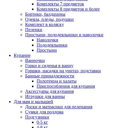
Комплекты 7 предметов
Комплекты 8 предметов и более
Бортики, балдахины
Одеяла, пледы, подушки
Комплект в коляску
Пеленки
Простыни, пододеяльники и наволочки
Наволочки
Пододеяльники
Простыни
Купание
Ванночки
Горки и сиденья в ванну
Горшки, насадки на унитаз, подставки
Банные принадлежности
Полотенца и халаты
Приспособления для купания
Аксессуары для купания
Игрушки для ванны
Для мам и малышей
Доски и матрасики для пеленания
Сумки для роддома
Подгузники
0-5 кг
4-8 кг