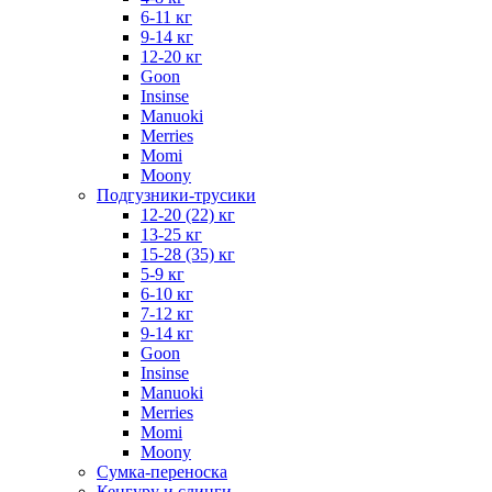
6-11 кг
9-14 кг
12-20 кг
Goon
Insinse
Manuoki
Merries
Momi
Moony
Подгузники-трусики
12-20 (22) кг
13-25 кг
15-28 (35) кг
5-9 кг
6-10 кг
7-12 кг
9-14 кг
Goon
Insinse
Manuoki
Merries
Momi
Moony
Сумка-переноска
Кенгуру и слинги