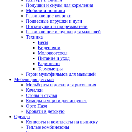
Подушки и снуды для кормления
Мобили и ночники
Развивающие коврики
Подвесные игрушки и дуги
Погремушки и прорезыватели
Развивающие игрушки для малышей
Техника
Весы
Видеоняни
Молокоотсосы
Питание и уход
Радионяни
Термометры
Герои мультфильмов для малышей
Мебель для детской
Мольберты и доски для рисования
Качалки
Столы и стулья
Комоды и ящики для игрушек
Орто Пазл
Кровати в детскую
Одежда
Конверты и комплекты на выписку
Теплые комбинезоны