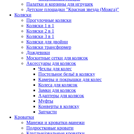
Палатки и корзины для игрушек
Детские площадки "Красная звезда (Можга)"
Коляски
Прогулочные коляски
Коляски 1 в 1
Коляски 2 в 1
Коляски 3 в 1
Коляски для двойни
Коляски трансформер
Дождевики
Москитные сетки для колясок
Аксессуары для колясок
Чехлы для колес
Постельное бельё в коляску
Камеры и покрышки для колес
Колеса для колясок
Замки для колясок
Адаптеры для колясок
Муфты
Конверты в коляску
Запчасти
Кроватки
Манежи и кроватки-манежи
Подростковые кровати
Круглые/овальные кроватки