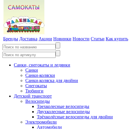
Бренды
Доставка
Акции
Новинки
Новости
Статьи
Как купить
Санки, снегокаты и ледянки
Санки
Санки-коляски
Санки-коляска для двойни
Снегокаты
Тюбинги
Детский транспорт
Велосипеды
Трехколесные велосипеды
Двухколесные велосипеды
Трёхколёсные велосипеды для двойни
Электромобили
Автомобили