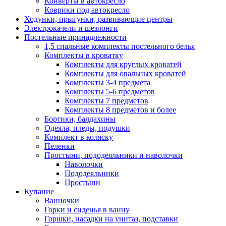
Конверты в автокресло
Коврики под автокресло
Ходунки, прыгунки, развивающие центры
Электрокачели и шезлонги
Постельные принадлежности
1,5 спальные комплекты постельного белья
Комплекты в кроватку
Комплекты для круглых кроватей
Комплекты для овальных кроватей
Комплекты 3-4 предмета
Комплекты 5-6 предметов
Комплекты 7 предметов
Комплекты 8 предметов и более
Бортики, балдахины
Одеяла, пледы, подушки
Комплект в коляску
Пеленки
Простыни, пододеяльники и наволочки
Наволочки
Пододеяльники
Простыни
Купание
Ванночки
Горки и сиденья в ванну
Горшки, насадки на унитаз, подставки