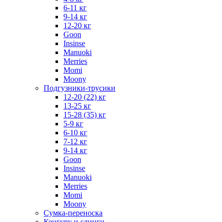
6-11 кг
9-14 кг
12-20 кг
Goon
Insinse
Manuoki
Merries
Momi
Moony
Подгузники-трусики
12-20 (22) кг
13-25 кг
15-28 (35) кг
5-9 кг
6-10 кг
7-12 кг
9-14 кг
Goon
Insinse
Manuoki
Merries
Momi
Moony
Сумка-переноска
Кенгуру и слинги