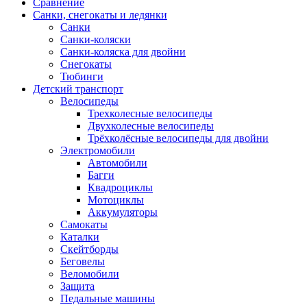
Сравнение
Санки, снегокаты и ледянки
Санки
Санки-коляски
Санки-коляска для двойни
Снегокаты
Тюбинги
Детский транспорт
Велосипеды
Трехколесные велосипеды
Двухколесные велосипеды
Трёхколёсные велосипеды для двойни
Электромобили
Автомобили
Багги
Квадроциклы
Мотоциклы
Аккумуляторы
Самокаты
Каталки
Скейтборды
Беговелы
Веломобили
Защита
Педальные машины