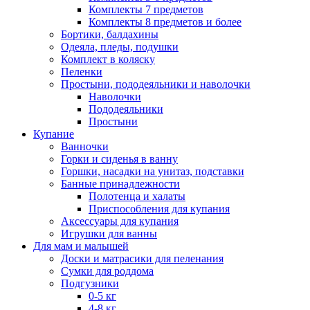
Комплекты 7 предметов
Комплекты 8 предметов и более
Бортики, балдахины
Одеяла, пледы, подушки
Комплект в коляску
Пеленки
Простыни, пододеяльники и наволочки
Наволочки
Пододеяльники
Простыни
Купание
Ванночки
Горки и сиденья в ванну
Горшки, насадки на унитаз, подставки
Банные принадлежности
Полотенца и халаты
Приспособления для купания
Аксессуары для купания
Игрушки для ванны
Для мам и малышей
Доски и матрасики для пеленания
Сумки для роддома
Подгузники
0-5 кг
4-8 кг