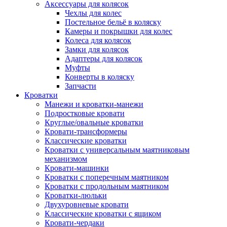
Аксессуары для колясок
Чехлы для колес
Постельное бельё в коляску
Камеры и покрышки для колес
Колеса для колясок
Замки для колясок
Адаптеры для колясок
Муфты
Конверты в коляску
Запчасти
Кроватки
Манежи и кроватки-манежи
Подростковые кровати
Круглые/овальные кроватки
Кровати-трансформеры
Классические кроватки
Кроватки с универсальным маятниковым
механизмом
Кровати-машинки
Кроватки с поперечным маятником
Кроватки с продольным маятником
Кроватки-люльки
Двухуровневые кровати
Классические кроватки с ящиком
Кровати-чердаки