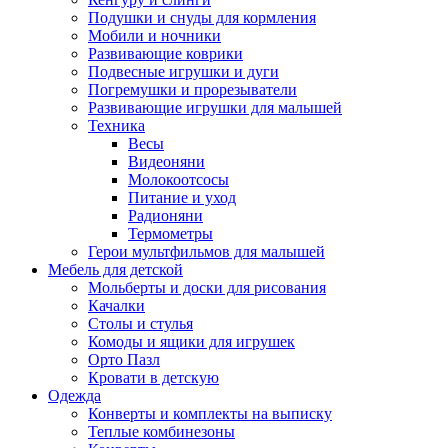
Подушки и снуды для кормления
Мобили и ночники
Развивающие коврики
Подвесные игрушки и дуги
Погремушки и прорезыватели
Развивающие игрушки для малышей
Техника
Весы
Видеоняни
Молокоотсосы
Питание и уход
Радионяни
Термометры
Герои мультфильмов для малышей
Мебель для детской
Мольберты и доски для рисования
Качалки
Столы и стулья
Комоды и ящики для игрушек
Орто Пазл
Кровати в детскую
Одежда
Конверты и комплекты на выписку
Теплые комбинезоны