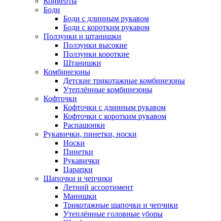
Конверты
Боди
Боди с длинным рукавом
Боди с коротким рукавом
Ползунки и штанишки
Ползунки высокие
Ползунки короткие
Штанишки
Комбинезоны
Детские трикотажные комбинезоны
Утеплённые комбинезоны
Кофточки
Кофточки с длинным рукавом
Кофточки с коротким рукавом
Распашонки
Рукавички, пинетки, носки
Носки
Пинетки
Рукавички
Царапки
Шапочки и чепчики
Летний ассортимент
Манишки
Трикотажные шапочки и чепчики
Утеплённые головные уборы