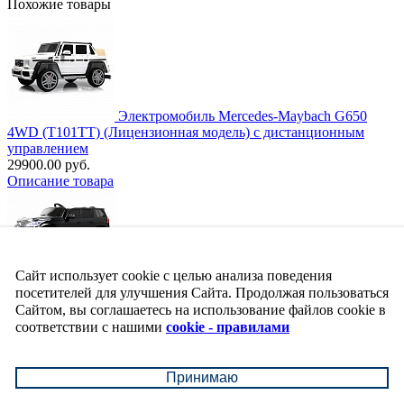
Похожие товары
Электромобиль Mercedes-Maybach G650
4WD (T101TT) (Лицензионная модель) с дистанционным
управлением
29900.00 руб.
Описание товара
Электромобиль LEXUS 570 E555EE
Сайт использует cookie с целью анализа поведения
(ЛИЦЕНЗИОННАЯ МОДЕЛЬ) с дистанционным
посетителей для улучшения Сайта. Продолжая пользоваться
управлением.
24350.00 руб.
Сайтом, вы соглашаетесь на использование файлов cookie в
Описание товара
соответствии с нашими
cookie - правилами
Принимаю
Электромобиль C444CC с дистанционным