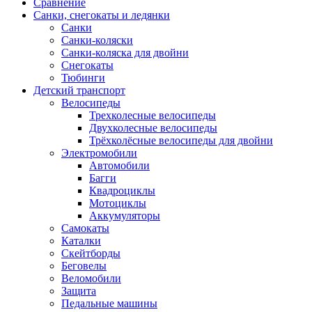
Сравнение
Санки, снегокаты и ледянки
Санки
Санки-коляски
Санки-коляска для двойни
Снегокаты
Тюбинги
Детский транспорт
Велосипеды
Трехколесные велосипеды
Двухколесные велосипеды
Трёхколёсные велосипеды для двойни
Электромобили
Автомобили
Багги
Квадроциклы
Мотоциклы
Аккумуляторы
Самокаты
Каталки
Скейтборды
Беговелы
Веломобили
Защита
Педальные машины