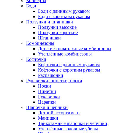
Конверты
Боди
Боди с длинным рукавом
Боди с коротким рукавом
Ползунки и штанишки
Ползунки высокие
Ползунки короткие
Штанишки
Комбинезоны
Детские трикотажные комбинезоны
Утеплённые комбинезоны
Кофточки
Кофточки с длинным рукавом
Кофточки с коротким рукавом
Распашонки
Рукавички, пинетки, носки
Носки
Пинетки
Рукавички
Царапки
Шапочки и чепчики
Летний ассортимент
Манишки
Трикотажные шапочки и чепчики
Утеплённые головные уборы