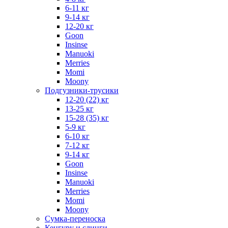
6-11 кг
9-14 кг
12-20 кг
Goon
Insinse
Manuoki
Merries
Momi
Moony
Подгузники-трусики
12-20 (22) кг
13-25 кг
15-28 (35) кг
5-9 кг
6-10 кг
7-12 кг
9-14 кг
Goon
Insinse
Manuoki
Merries
Momi
Moony
Сумка-переноска
Кенгуру и слинги