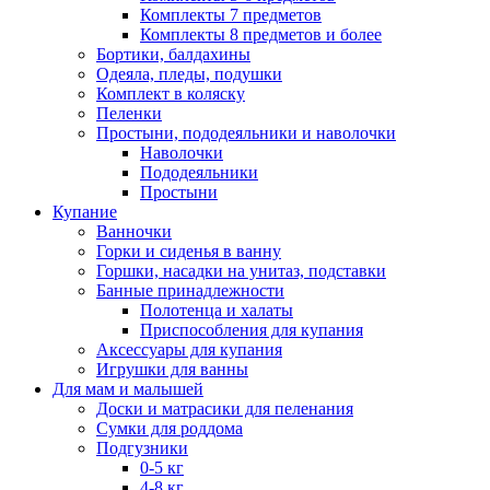
Комплекты 7 предметов
Комплекты 8 предметов и более
Бортики, балдахины
Одеяла, пледы, подушки
Комплект в коляску
Пеленки
Простыни, пододеяльники и наволочки
Наволочки
Пододеяльники
Простыни
Купание
Ванночки
Горки и сиденья в ванну
Горшки, насадки на унитаз, подставки
Банные принадлежности
Полотенца и халаты
Приспособления для купания
Аксессуары для купания
Игрушки для ванны
Для мам и малышей
Доски и матрасики для пеленания
Сумки для роддома
Подгузники
0-5 кг
4-8 кг