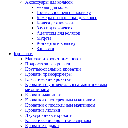
Аксессуары для колясок
Чехлы для колес
Постельное бельё в коляску
Камеры и покрышки для колес
Колеса для колясок
Замки для колясок
Адаптеры для колясок
Муфты
Конверты в коляску
Запчасти
Кроватки
Манежи и кроватки-манежи
Подростковые кровати
Круглые/овальные кроватки
Кровати-трансформеры
Классические кроватки
Кроватки с универсальным маятниковым
механизмом
Кровати-машинки
Кроватки с поперечным маятником
Кроватки с продольным маятником
Кроватки-люльки
Двухуровневые кровати
Классические кроватки с ящиком
Кровати-чердаки