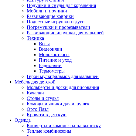
Подушки и снуды для кормления
Мобили и ночники
Развивающие коврики
Подвесные игрушки и дуги
Погремушки и прорезыватели
Развивающие игрушки для малышей
Техника
Весы
Видеоняни
Молокоотсосы
Питание и уход
Радионяни
Термометры
Герои мультфильмов для малышей
Мебель для детской
Мольберты и доски для рисования
Качалки
Столы и стулья
Комоды и ящики для игрушек
Орто Пазл
Кровати в детскую
Одежда
Конверты и комплекты на выписку
Теплые комбинезоны