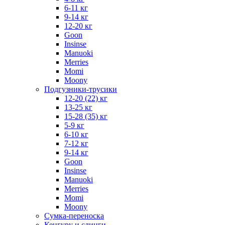
6-11 кг
9-14 кг
12-20 кг
Goon
Insinse
Manuoki
Merries
Momi
Moony
Подгузники-трусики
12-20 (22) кг
13-25 кг
15-28 (35) кг
5-9 кг
6-10 кг
7-12 кг
9-14 кг
Goon
Insinse
Manuoki
Merries
Momi
Moony
Сумка-переноска
Кенгуру и слинги