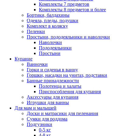
Комплекты 7 предметов
Комплекты 8 предметов и более
Бортики, балдахины
Одеяла, пледы, подушки
Комплект в коляску
Пеленки
Простыни, пододеяльники и наволочки
Наволочки
Пододеяльники
Простыни
Купание
Ванночки
Горки и сиденья в ванну
Горшки, насадки на унитаз, подставки
Банные принадлежности
Полотенца и халаты
Приспособления для купания
Аксессуары для купания
Игрушки для ванны
Для мам и малышей
Доски и матрасики для пеленания
Сумки для роддома
Подгузники
0-5 кг
4-8 кг