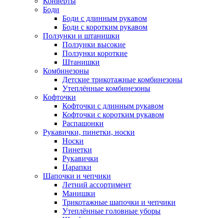
Конверты
Боди
Боди с длинным рукавом
Боди с коротким рукавом
Ползунки и штанишки
Ползунки высокие
Ползунки короткие
Штанишки
Комбинезоны
Детские трикотажные комбинезоны
Утеплённые комбинезоны
Кофточки
Кофточки с длинным рукавом
Кофточки с коротким рукавом
Распашонки
Рукавички, пинетки, носки
Носки
Пинетки
Рукавички
Царапки
Шапочки и чепчики
Летний ассортимент
Манишки
Трикотажные шапочки и чепчики
Утеплённые головные уборы