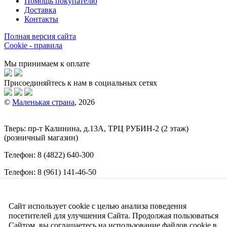
Помощь покупателю
Доставка
Контакты
Полная версия сайта
Cookie - правила
Мы принимаем к оплате
Присоединяйтесь к нам в социальных сетях
©
Маленькая страна
, 2026
Тверь:
пр-т
Калинина, д.13А, ТРЦ
РУБИН-2
(2 этаж)
(розничный магазин)
Телефон:
8 (4822) 640-300
Телефон:
8 (961) 141-46-50
E-mail:
info@malenkajastrana.com
Сайт использует cookie с целью анализа поведения
Обращаем ваше внимание на то, что вся информация
(включая цены) на этом интернет-сайте носит исключительно
посетителей для улучшения Сайта. Продолжая пользоваться
информационный характер и ни при каких условиях не
Сайтом, вы соглашаетесь на использование файлов cookie в