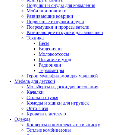
Подушки и снуды для кормления
Мобили и ночники
Развивающие коврики
Подвесные игрушки и дуги
Погремушки и прорезыватели
Развивающие игрушки для малышей
Техника
Весы
Видеоняни
Молокоотсосы
Питание и уход
Радионяни
Термометры
Герои мультфильмов для малышей
Мебель для детской
Мольберты и доски для рисования
Качалки
Столы и стулья
Комоды и ящики для игрушек
Орто Пазл
Кровати в детскую
Одежда
Конверты и комплекты на выписку
Теплые комбинезоны