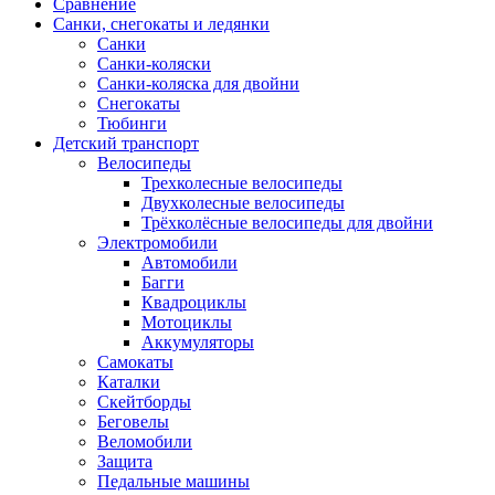
Сравнение
Санки, снегокаты и ледянки
Санки
Санки-коляски
Санки-коляска для двойни
Снегокаты
Тюбинги
Детский транспорт
Велосипеды
Трехколесные велосипеды
Двухколесные велосипеды
Трёхколёсные велосипеды для двойни
Электромобили
Автомобили
Багги
Квадроциклы
Мотоциклы
Аккумуляторы
Самокаты
Каталки
Скейтборды
Беговелы
Веломобили
Защита
Педальные машины