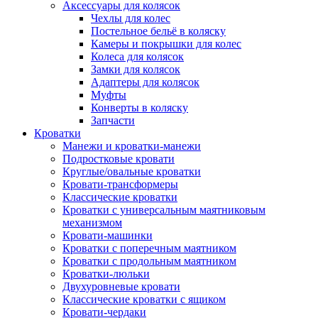
Аксессуары для колясок
Чехлы для колес
Постельное бельё в коляску
Камеры и покрышки для колес
Колеса для колясок
Замки для колясок
Адаптеры для колясок
Муфты
Конверты в коляску
Запчасти
Кроватки
Манежи и кроватки-манежи
Подростковые кровати
Круглые/овальные кроватки
Кровати-трансформеры
Классические кроватки
Кроватки с универсальным маятниковым
механизмом
Кровати-машинки
Кроватки с поперечным маятником
Кроватки с продольным маятником
Кроватки-люльки
Двухуровневые кровати
Классические кроватки с ящиком
Кровати-чердаки