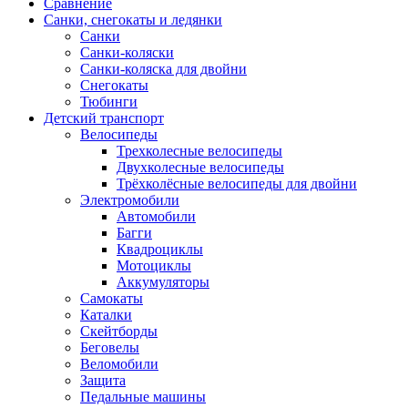
Сравнение
Санки, снегокаты и ледянки
Санки
Санки-коляски
Санки-коляска для двойни
Снегокаты
Тюбинги
Детский транспорт
Велосипеды
Трехколесные велосипеды
Двухколесные велосипеды
Трёхколёсные велосипеды для двойни
Электромобили
Автомобили
Багги
Квадроциклы
Мотоциклы
Аккумуляторы
Самокаты
Каталки
Скейтборды
Беговелы
Веломобили
Защита
Педальные машины