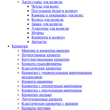
Аксессуары для колясок
Чехлы для колес
Постельное бельё в коляску
Камеры и покрышки для колес
Колеса для колясок
Замки для колясок
Адаптеры для колясок
Муфты
Конверты в коляску
Запчасти
Кроватки
Манежи и кроватки-манежи
Подростковые кровати
Круглые/овальные кроватки
Кровати-трансформеры
Классические кроватки
Кроватки с универсальным маятниковым
механизмом
Кровати-машинки
Кроватки с поперечным маятником
Кроватки с продольным маятником
Кроватки-люльки
Двухуровневые кровати
Классические кроватки с ящиком
Кровати-чердаки