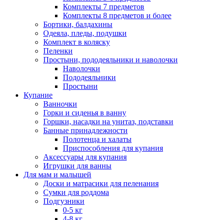
Комплекты 7 предметов
Комплекты 8 предметов и более
Бортики, балдахины
Одеяла, пледы, подушки
Комплект в коляску
Пеленки
Простыни, пододеяльники и наволочки
Наволочки
Пододеяльники
Простыни
Купание
Ванночки
Горки и сиденья в ванну
Горшки, насадки на унитаз, подставки
Банные принадлежности
Полотенца и халаты
Приспособления для купания
Аксессуары для купания
Игрушки для ванны
Для мам и малышей
Доски и матрасики для пеленания
Сумки для роддома
Подгузники
0-5 кг
4-8 кг