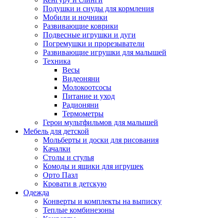
Подушки и снуды для кормления
Мобили и ночники
Развивающие коврики
Подвесные игрушки и дуги
Погремушки и прорезыватели
Развивающие игрушки для малышей
Техника
Весы
Видеоняни
Молокоотсосы
Питание и уход
Радионяни
Термометры
Герои мультфильмов для малышей
Мебель для детской
Мольберты и доски для рисования
Качалки
Столы и стулья
Комоды и ящики для игрушек
Орто Пазл
Кровати в детскую
Одежда
Конверты и комплекты на выписку
Теплые комбинезоны