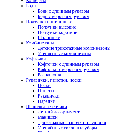
Конверты
Боди
Боди с длинным рукавом
Боди с коротким рукавом
Ползунки и штанишки
Ползунки высокие
Ползунки короткие
Штанишки
Комбинезоны
Детские трикотажные комбинезоны
Утеплённые комбинезоны
Кофточки
Кофточки с длинным рукавом
Кофточки с коротким рукавом
Распашонки
Рукавички, пинетки, носки
Носки
Пинетки
Рукавички
Царапки
Шапочки и чепчики
Летний ассортимент
Манишки
Трикотажные шапочки и чепчики
Утеплённые головные уборы