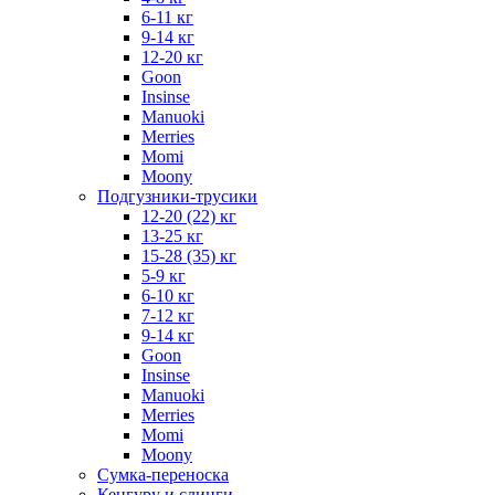
6-11 кг
9-14 кг
12-20 кг
Goon
Insinse
Manuoki
Merries
Momi
Moony
Подгузники-трусики
12-20 (22) кг
13-25 кг
15-28 (35) кг
5-9 кг
6-10 кг
7-12 кг
9-14 кг
Goon
Insinse
Manuoki
Merries
Momi
Moony
Сумка-переноска
Кенгуру и слинги