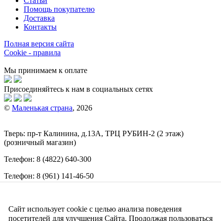
Статьи
Помощь покупателю
Доставка
Контакты
Полная версия сайта
Cookie - правила
Мы принимаем к оплате
Присоединяйтесь к нам в социальных сетях
©
Маленькая страна
, 2026
Тверь:
пр-т
Калинина, д.13А, ТРЦ
РУБИН-2
(2 этаж)
(розничный магазин)
Телефон:
8 (4822) 640-300
Телефон:
8 (961) 141-46-50
E-mail:
info@malenkajastrana.com
Сайт использует cookie с целью анализа поведения
Обращаем ваше внимание на то, что вся информация
(включая цены) на этом интернет-сайте носит исключительно
посетителей для улучшения Сайта. Продолжая пользоваться