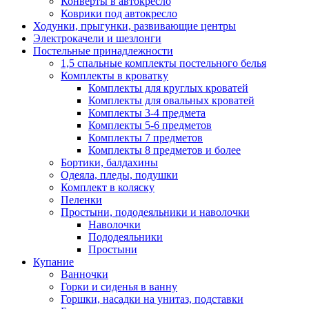
Конверты в автокресло
Коврики под автокресло
Ходунки, прыгунки, развивающие центры
Электрокачели и шезлонги
Постельные принадлежности
1,5 спальные комплекты постельного белья
Комплекты в кроватку
Комплекты для круглых кроватей
Комплекты для овальных кроватей
Комплекты 3-4 предмета
Комплекты 5-6 предметов
Комплекты 7 предметов
Комплекты 8 предметов и более
Бортики, балдахины
Одеяла, пледы, подушки
Комплект в коляску
Пеленки
Простыни, пододеяльники и наволочки
Наволочки
Пододеяльники
Простыни
Купание
Ванночки
Горки и сиденья в ванну
Горшки, насадки на унитаз, подставки