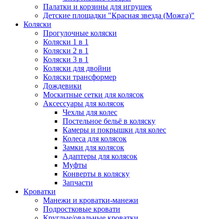
Палатки и корзины для игрушек
Детские площадки "Красная звезда (Можга)"
Коляски
Прогулочные коляски
Коляски 1 в 1
Коляски 2 в 1
Коляски 3 в 1
Коляски для двойни
Коляски трансформер
Дождевики
Москитные сетки для колясок
Аксессуары для колясок
Чехлы для колес
Постельное бельё в коляску
Камеры и покрышки для колес
Колеса для колясок
Замки для колясок
Адаптеры для колясок
Муфты
Конверты в коляску
Запчасти
Кроватки
Манежи и кроватки-манежи
Подростковые кровати
Круглые/овальные кроватки