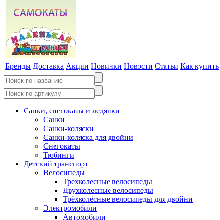
Бренды
Доставка
Акции
Новинки
Новости
Статьи
Как купить
Санки, снегокаты и ледянки
Санки
Санки-коляски
Санки-коляска для двойни
Снегокаты
Тюбинги
Детский транспорт
Велосипеды
Трехколесные велосипеды
Двухколесные велосипеды
Трёхколёсные велосипеды для двойни
Электромобили
Автомобили