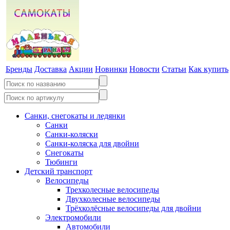
Бренды
Доставка
Акции
Новинки
Новости
Статьи
Как купить
Санки, снегокаты и ледянки
Санки
Санки-коляски
Санки-коляска для двойни
Снегокаты
Тюбинги
Детский транспорт
Велосипеды
Трехколесные велосипеды
Двухколесные велосипеды
Трёхколёсные велосипеды для двойни
Электромобили
Автомобили