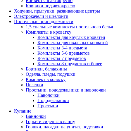
Конверты в автокресло
Коврики под автокресло
Ходунки, прыгунки, развивающие центры
Электрокачели и шезлонги
Постельные принадлежности
1,5 спальные комплекты постельного белья
Комплекты в кроватку
Комплекты для круглых кроватей
Комплекты для овальных кроватей
Комплекты 3-4 предмета
Комплекты 5-6 предметов
Комплекты 7 предметов
Комплекты 8 предметов и более
Бортики, балдахины
Одеяла, пледы, подушки
Комплект в коляску
Пеленки
Простыни, пододеяльники и наволочки
Наволочки
Пододеяльники
Простыни
Купание
Ванночки
Горки и сиденья в ванну
Горшки, насадки на унитаз, подставки