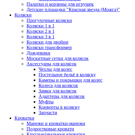
Палатки и корзины для игрушек
Детские площадки "Красная звезда (Можга)"
Коляски
Прогулочные коляски
Коляски 1 в 1
Коляски 2 в 1
Коляски 3 в 1
Коляски для двойни
Коляски трансформер
Дождевики
Москитные сетки для колясок
Аксессуары для колясок
Чехлы для колес
Постельное бельё в коляску
Камеры и покрышки для колес
Колеса для колясок
Замки для колясок
Адаптеры для колясок
Муфты
Конверты в коляску
Запчасти
Кроватки
Манежи и кроватки-манежи
Подростковые кровати
Круглые/овальные кроватки