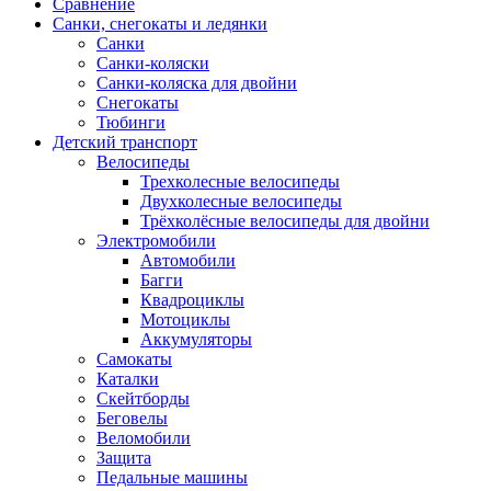
Сравнение
Санки, снегокаты и ледянки
Санки
Санки-коляски
Санки-коляска для двойни
Снегокаты
Тюбинги
Детский транспорт
Велосипеды
Трехколесные велосипеды
Двухколесные велосипеды
Трёхколёсные велосипеды для двойни
Электромобили
Автомобили
Багги
Квадроциклы
Мотоциклы
Аккумуляторы
Самокаты
Каталки
Скейтборды
Беговелы
Веломобили
Защита
Педальные машины