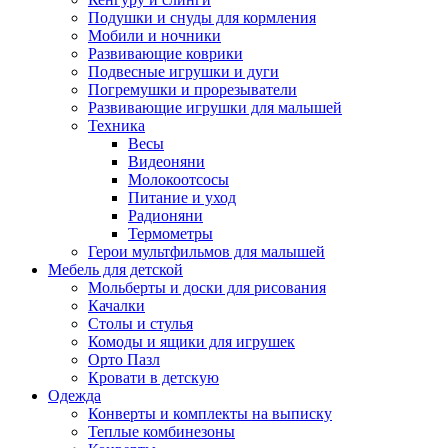
Подушки и снуды для кормления
Мобили и ночники
Развивающие коврики
Подвесные игрушки и дуги
Погремушки и прорезыватели
Развивающие игрушки для малышей
Техника
Весы
Видеоняни
Молокоотсосы
Питание и уход
Радионяни
Термометры
Герои мультфильмов для малышей
Мебель для детской
Мольберты и доски для рисования
Качалки
Столы и стулья
Комоды и ящики для игрушек
Орто Пазл
Кровати в детскую
Одежда
Конверты и комплекты на выписку
Теплые комбинезоны