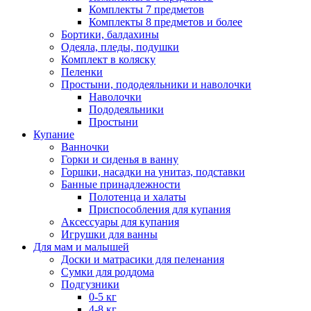
Комплекты 7 предметов
Комплекты 8 предметов и более
Бортики, балдахины
Одеяла, пледы, подушки
Комплект в коляску
Пеленки
Простыни, пододеяльники и наволочки
Наволочки
Пододеяльники
Простыни
Купание
Ванночки
Горки и сиденья в ванну
Горшки, насадки на унитаз, подставки
Банные принадлежности
Полотенца и халаты
Приспособления для купания
Аксессуары для купания
Игрушки для ванны
Для мам и малышей
Доски и матрасики для пеленания
Сумки для роддома
Подгузники
0-5 кг
4-8 кг