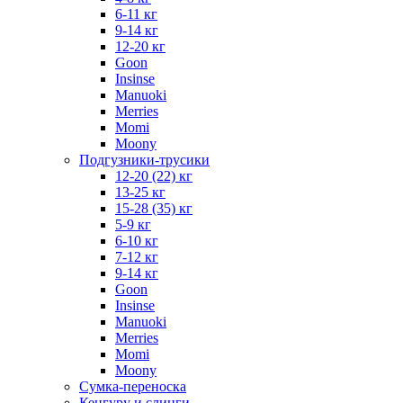
6-11 кг
9-14 кг
12-20 кг
Goon
Insinse
Manuoki
Merries
Momi
Moony
Подгузники-трусики
12-20 (22) кг
13-25 кг
15-28 (35) кг
5-9 кг
6-10 кг
7-12 кг
9-14 кг
Goon
Insinse
Manuoki
Merries
Momi
Moony
Сумка-переноска
Кенгуру и слинги