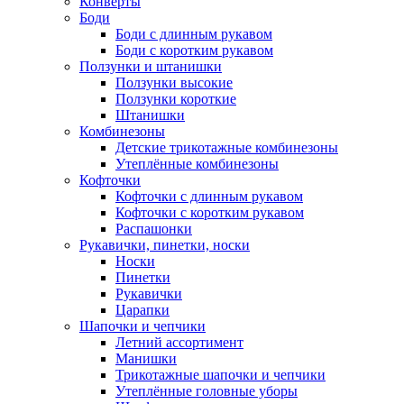
Конверты
Боди
Боди с длинным рукавом
Боди с коротким рукавом
Ползунки и штанишки
Ползунки высокие
Ползунки короткие
Штанишки
Комбинезоны
Детские трикотажные комбинезоны
Утеплённые комбинезоны
Кофточки
Кофточки с длинным рукавом
Кофточки с коротким рукавом
Распашонки
Рукавички, пинетки, носки
Носки
Пинетки
Рукавички
Царапки
Шапочки и чепчики
Летний ассортимент
Манишки
Трикотажные шапочки и чепчики
Утеплённые головные уборы