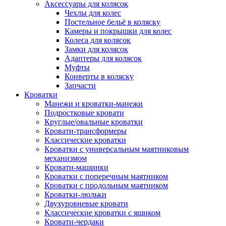
Аксессуары для колясок
Чехлы для колес
Постельное бельё в коляску
Камеры и покрышки для колес
Колеса для колясок
Замки для колясок
Адаптеры для колясок
Муфты
Конверты в коляску
Запчасти
Кроватки
Манежи и кроватки-манежи
Подростковые кровати
Круглые/овальные кроватки
Кровати-трансформеры
Классические кроватки
Кроватки с универсальным маятниковым
механизмом
Кровати-машинки
Кроватки с поперечным маятником
Кроватки с продольным маятником
Кроватки-люльки
Двухуровневые кровати
Классические кроватки с ящиком
Кровати-чердаки