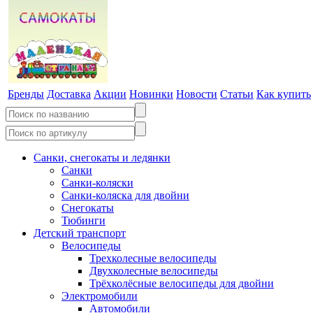
Бренды
Доставка
Акции
Новинки
Новости
Статьи
Как купить
Санки, снегокаты и ледянки
Санки
Санки-коляски
Санки-коляска для двойни
Снегокаты
Тюбинги
Детский транспорт
Велосипеды
Трехколесные велосипеды
Двухколесные велосипеды
Трёхколёсные велосипеды для двойни
Электромобили
Автомобили