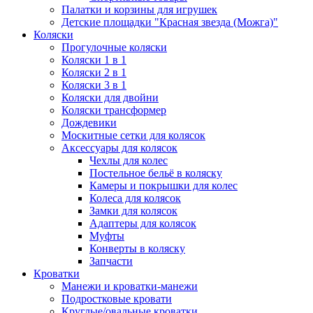
Палатки и корзины для игрушек
Детские площадки "Красная звезда (Можга)"
Коляски
Прогулочные коляски
Коляски 1 в 1
Коляски 2 в 1
Коляски 3 в 1
Коляски для двойни
Коляски трансформер
Дождевики
Москитные сетки для колясок
Аксессуары для колясок
Чехлы для колес
Постельное бельё в коляску
Камеры и покрышки для колес
Колеса для колясок
Замки для колясок
Адаптеры для колясок
Муфты
Конверты в коляску
Запчасти
Кроватки
Манежи и кроватки-манежи
Подростковые кровати
Круглые/овальные кроватки