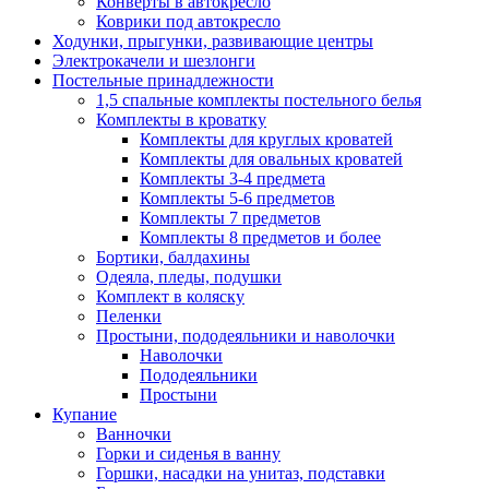
Конверты в автокресло
Коврики под автокресло
Ходунки, прыгунки, развивающие центры
Электрокачели и шезлонги
Постельные принадлежности
1,5 спальные комплекты постельного белья
Комплекты в кроватку
Комплекты для круглых кроватей
Комплекты для овальных кроватей
Комплекты 3-4 предмета
Комплекты 5-6 предметов
Комплекты 7 предметов
Комплекты 8 предметов и более
Бортики, балдахины
Одеяла, пледы, подушки
Комплект в коляску
Пеленки
Простыни, пододеяльники и наволочки
Наволочки
Пододеяльники
Простыни
Купание
Ванночки
Горки и сиденья в ванну
Горшки, насадки на унитаз, подставки