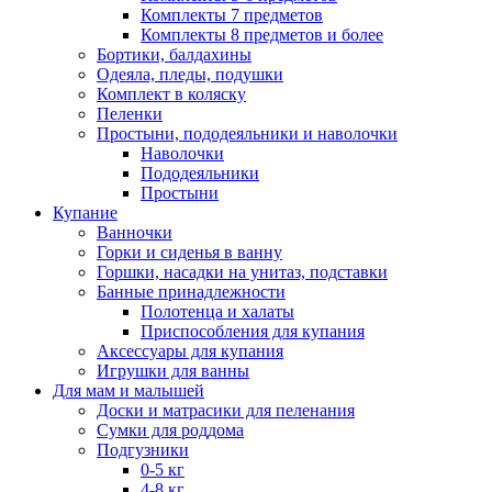
Комплекты 7 предметов
Комплекты 8 предметов и более
Бортики, балдахины
Одеяла, пледы, подушки
Комплект в коляску
Пеленки
Простыни, пододеяльники и наволочки
Наволочки
Пододеяльники
Простыни
Купание
Ванночки
Горки и сиденья в ванну
Горшки, насадки на унитаз, подставки
Банные принадлежности
Полотенца и халаты
Приспособления для купания
Аксессуары для купания
Игрушки для ванны
Для мам и малышей
Доски и матрасики для пеленания
Сумки для роддома
Подгузники
0-5 кг
4-8 кг