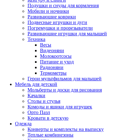
Подушки и снуды для кормления
Мобили и ночники
Развивающие коврики
Подвесные игрушки и дуги
Погремушки и прорезыватели
Развивающие игрушки для малышей
Техника
Весы
Видеоняни
Молокоотсосы
Питание и уход
Радионяни
Термометры
Герои мультфильмов для малышей
Мебель для детской
Мольберты и доски для рисования
Качалки
Столы и стулья
Комоды и ящики для игрушек
Орто Пазл
Кровати в детскую
Одежда
Конверты и комплекты на выписку
Теплые комбинезоны