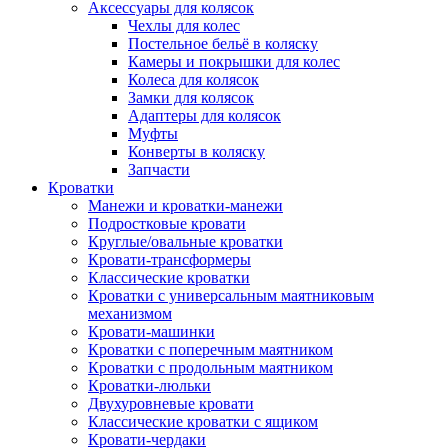
Аксессуары для колясок
Чехлы для колес
Постельное бельё в коляску
Камеры и покрышки для колес
Колеса для колясок
Замки для колясок
Адаптеры для колясок
Муфты
Конверты в коляску
Запчасти
Кроватки
Манежи и кроватки-манежи
Подростковые кровати
Круглые/овальные кроватки
Кровати-трансформеры
Классические кроватки
Кроватки с универсальным маятниковым
механизмом
Кровати-машинки
Кроватки с поперечным маятником
Кроватки с продольным маятником
Кроватки-люльки
Двухуровневые кровати
Классические кроватки с ящиком
Кровати-чердаки