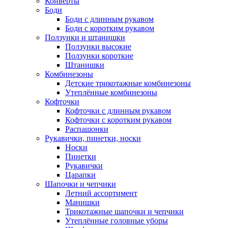
Конверты
Боди
Боди с длинным рукавом
Боди с коротким рукавом
Ползунки и штанишки
Ползунки высокие
Ползунки короткие
Штанишки
Комбинезоны
Детские трикотажные комбинезоны
Утеплённые комбинезоны
Кофточки
Кофточки с длинным рукавом
Кофточки с коротким рукавом
Распашонки
Рукавички, пинетки, носки
Носки
Пинетки
Рукавички
Царапки
Шапочки и чепчики
Летний ассортимент
Манишки
Трикотажные шапочки и чепчики
Утеплённые головные уборы