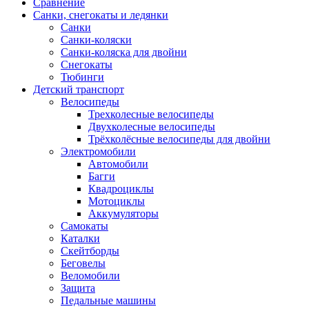
Сравнение
Санки, снегокаты и ледянки
Санки
Санки-коляски
Санки-коляска для двойни
Снегокаты
Тюбинги
Детский транспорт
Велосипеды
Трехколесные велосипеды
Двухколесные велосипеды
Трёхколёсные велосипеды для двойни
Электромобили
Автомобили
Багги
Квадроциклы
Мотоциклы
Аккумуляторы
Самокаты
Каталки
Скейтборды
Беговелы
Веломобили
Защита
Педальные машины