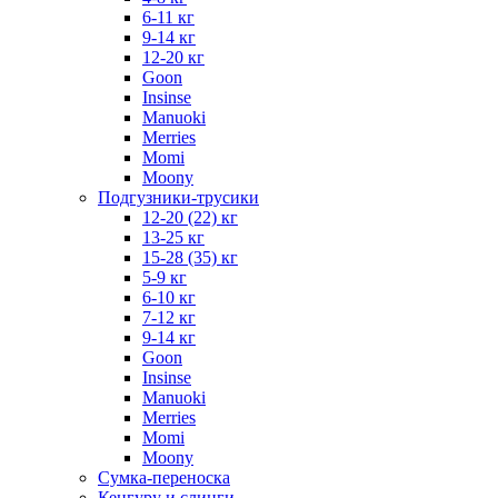
6-11 кг
9-14 кг
12-20 кг
Goon
Insinse
Manuoki
Merries
Momi
Moony
Подгузники-трусики
12-20 (22) кг
13-25 кг
15-28 (35) кг
5-9 кг
6-10 кг
7-12 кг
9-14 кг
Goon
Insinse
Manuoki
Merries
Momi
Moony
Сумка-переноска
Кенгуру и слинги