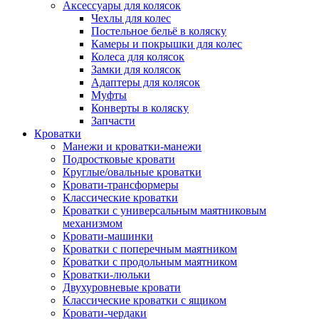
Аксессуары для колясок
Чехлы для колес
Постельное бельё в коляску
Камеры и покрышки для колес
Колеса для колясок
Замки для колясок
Адаптеры для колясок
Муфты
Конверты в коляску
Запчасти
Кроватки
Манежи и кроватки-манежи
Подростковые кровати
Круглые/овальные кроватки
Кровати-трансформеры
Классические кроватки
Кроватки с универсальным маятниковым
механизмом
Кровати-машинки
Кроватки с поперечным маятником
Кроватки с продольным маятником
Кроватки-люльки
Двухуровневые кровати
Классические кроватки с ящиком
Кровати-чердаки