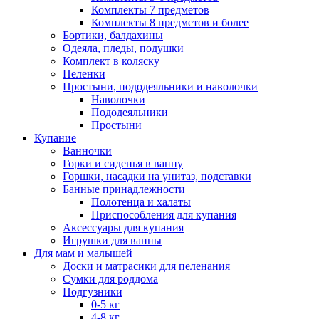
Комплекты 7 предметов
Комплекты 8 предметов и более
Бортики, балдахины
Одеяла, пледы, подушки
Комплект в коляску
Пеленки
Простыни, пододеяльники и наволочки
Наволочки
Пододеяльники
Простыни
Купание
Ванночки
Горки и сиденья в ванну
Горшки, насадки на унитаз, подставки
Банные принадлежности
Полотенца и халаты
Приспособления для купания
Аксессуары для купания
Игрушки для ванны
Для мам и малышей
Доски и матрасики для пеленания
Сумки для роддома
Подгузники
0-5 кг
4-8 кг