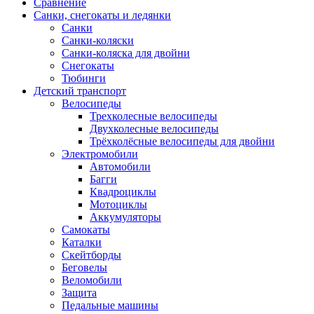
Сравнение
Санки, снегокаты и ледянки
Санки
Санки-коляски
Санки-коляска для двойни
Снегокаты
Тюбинги
Детский транспорт
Велосипеды
Трехколесные велосипеды
Двухколесные велосипеды
Трёхколёсные велосипеды для двойни
Электромобили
Автомобили
Багги
Квадроциклы
Мотоциклы
Аккумуляторы
Самокаты
Каталки
Скейтборды
Беговелы
Веломобили
Защита
Педальные машины