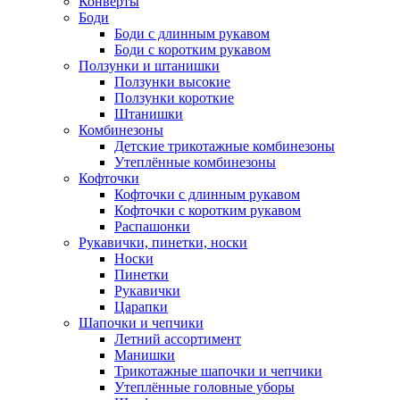
Конверты
Боди
Боди с длинным рукавом
Боди с коротким рукавом
Ползунки и штанишки
Ползунки высокие
Ползунки короткие
Штанишки
Комбинезоны
Детские трикотажные комбинезоны
Утеплённые комбинезоны
Кофточки
Кофточки с длинным рукавом
Кофточки с коротким рукавом
Распашонки
Рукавички, пинетки, носки
Носки
Пинетки
Рукавички
Царапки
Шапочки и чепчики
Летний ассортимент
Манишки
Трикотажные шапочки и чепчики
Утеплённые головные уборы