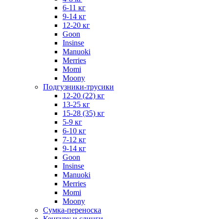
6-11 кг
9-14 кг
12-20 кг
Goon
Insinse
Manuoki
Merries
Momi
Moony
Подгузники-трусики
12-20 (22) кг
13-25 кг
15-28 (35) кг
5-9 кг
6-10 кг
7-12 кг
9-14 кг
Goon
Insinse
Manuoki
Merries
Momi
Moony
Сумка-переноска
Кенгуру и слинги