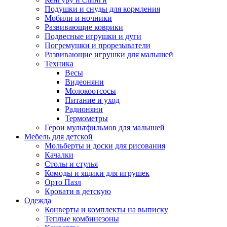
Подушки и снуды для кормления
Мобили и ночники
Развивающие коврики
Подвесные игрушки и дуги
Погремушки и прорезыватели
Развивающие игрушки для малышей
Техника
Весы
Видеоняни
Молокоотсосы
Питание и уход
Радионяни
Термометры
Герои мультфильмов для малышей
Мебель для детской
Мольберты и доски для рисования
Качалки
Столы и стулья
Комоды и ящики для игрушек
Орто Пазл
Кровати в детскую
Одежда
Конверты и комплекты на выписку
Теплые комбинезоны