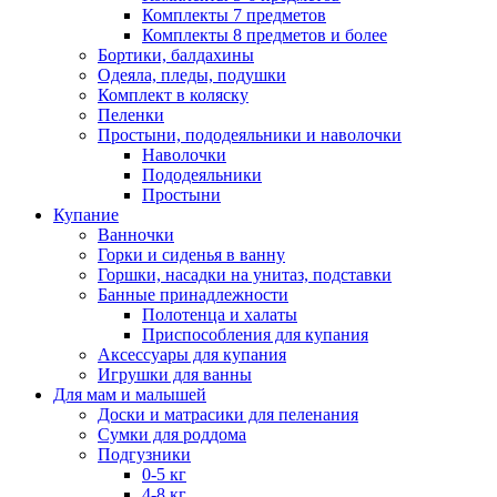
Комплекты 7 предметов
Комплекты 8 предметов и более
Бортики, балдахины
Одеяла, пледы, подушки
Комплект в коляску
Пеленки
Простыни, пододеяльники и наволочки
Наволочки
Пододеяльники
Простыни
Купание
Ванночки
Горки и сиденья в ванну
Горшки, насадки на унитаз, подставки
Банные принадлежности
Полотенца и халаты
Приспособления для купания
Аксессуары для купания
Игрушки для ванны
Для мам и малышей
Доски и матрасики для пеленания
Сумки для роддома
Подгузники
0-5 кг
4-8 кг