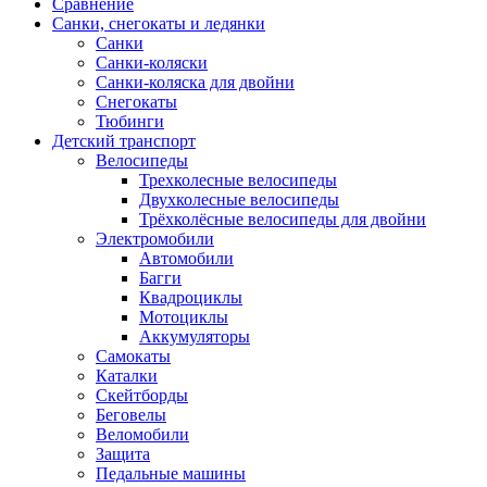
Сравнение
Санки, снегокаты и ледянки
Санки
Санки-коляски
Санки-коляска для двойни
Снегокаты
Тюбинги
Детский транспорт
Велосипеды
Трехколесные велосипеды
Двухколесные велосипеды
Трёхколёсные велосипеды для двойни
Электромобили
Автомобили
Багги
Квадроциклы
Мотоциклы
Аккумуляторы
Самокаты
Каталки
Скейтборды
Беговелы
Веломобили
Защита
Педальные машины