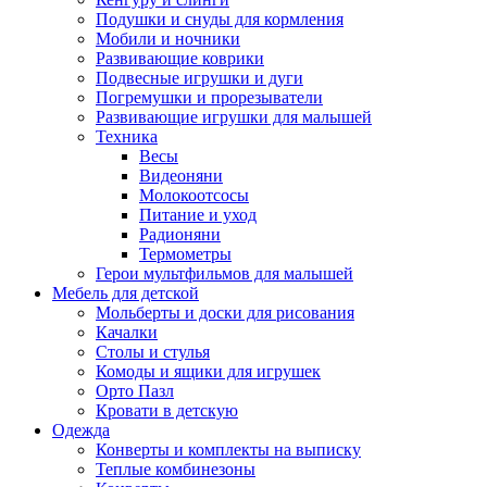
Подушки и снуды для кормления
Мобили и ночники
Развивающие коврики
Подвесные игрушки и дуги
Погремушки и прорезыватели
Развивающие игрушки для малышей
Техника
Весы
Видеоняни
Молокоотсосы
Питание и уход
Радионяни
Термометры
Герои мультфильмов для малышей
Мебель для детской
Мольберты и доски для рисования
Качалки
Столы и стулья
Комоды и ящики для игрушек
Орто Пазл
Кровати в детскую
Одежда
Конверты и комплекты на выписку
Теплые комбинезоны