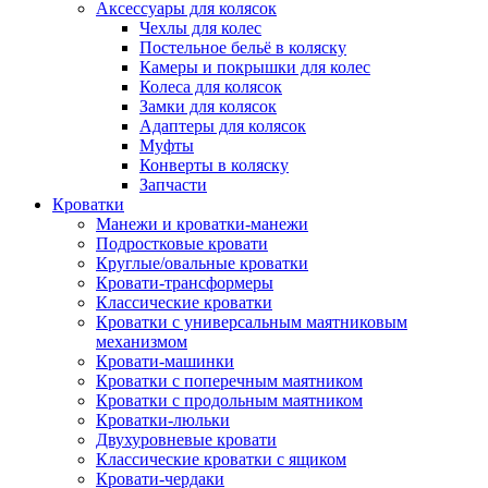
Аксессуары для колясок
Чехлы для колес
Постельное бельё в коляску
Камеры и покрышки для колес
Колеса для колясок
Замки для колясок
Адаптеры для колясок
Муфты
Конверты в коляску
Запчасти
Кроватки
Манежи и кроватки-манежи
Подростковые кровати
Круглые/овальные кроватки
Кровати-трансформеры
Классические кроватки
Кроватки с универсальным маятниковым
механизмом
Кровати-машинки
Кроватки с поперечным маятником
Кроватки с продольным маятником
Кроватки-люльки
Двухуровневые кровати
Классические кроватки с ящиком
Кровати-чердаки