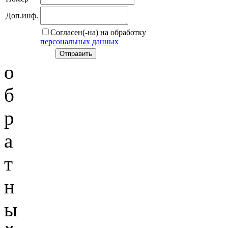
Доп.инф.
Согласен(-на) на обработку
персональных данных
о
б
р
а
т
н
ы