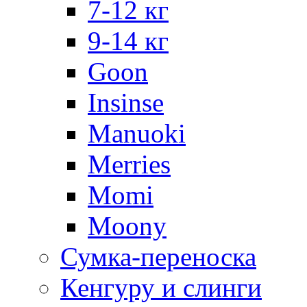
7-12 кг
9-14 кг
Goon
Insinse
Manuoki
Merries
Momi
Moony
Сумка-переноска
Кенгуру и слинги