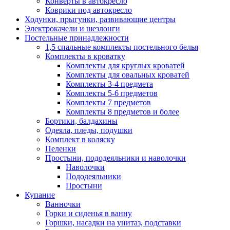
Конверты в автокресло
Коврики под автокресло
Ходунки, прыгунки, развивающие центры
Электрокачели и шезлонги
Постельные принадлежности
1,5 спальные комплекты постельного белья
Комплекты в кроватку
Комплекты для круглых кроватей
Комплекты для овальных кроватей
Комплекты 3-4 предмета
Комплекты 5-6 предметов
Комплекты 7 предметов
Комплекты 8 предметов и более
Бортики, балдахины
Одеяла, пледы, подушки
Комплект в коляску
Пеленки
Простыни, пододеяльники и наволочки
Наволочки
Пододеяльники
Простыни
Купание
Ванночки
Горки и сиденья в ванну
Горшки, насадки на унитаз, подставки