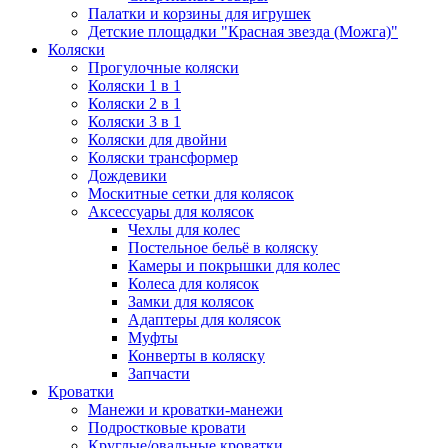
Палатки и корзины для игрушек
Детские площадки "Красная звезда (Можга)"
Коляски
Прогулочные коляски
Коляски 1 в 1
Коляски 2 в 1
Коляски 3 в 1
Коляски для двойни
Коляски трансформер
Дождевики
Москитные сетки для колясок
Аксессуары для колясок
Чехлы для колес
Постельное бельё в коляску
Камеры и покрышки для колес
Колеса для колясок
Замки для колясок
Адаптеры для колясок
Муфты
Конверты в коляску
Запчасти
Кроватки
Манежи и кроватки-манежи
Подростковые кровати
Круглые/овальные кроватки