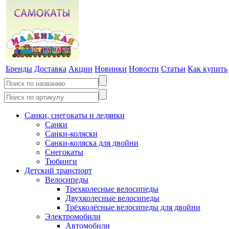
Бренды
Доставка
Акции
Новинки
Новости
Статьи
Как купить
Санки, снегокаты и ледянки
Санки
Санки-коляски
Санки-коляска для двойни
Снегокаты
Тюбинги
Детский транспорт
Велосипеды
Трехколесные велосипеды
Двухколесные велосипеды
Трёхколёсные велосипеды для двойни
Электромобили
Автомобили