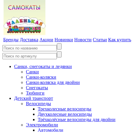
Бренды
Доставка
Акции
Новинки
Новости
Статьи
Как купить
Санки, снегокаты и ледянки
Санки
Санки-коляски
Санки-коляска для двойни
Снегокаты
Тюбинги
Детский транспорт
Велосипеды
Трехколесные велосипеды
Двухколесные велосипеды
Трёхколёсные велосипеды для двойни
Электромобили
Автомобили