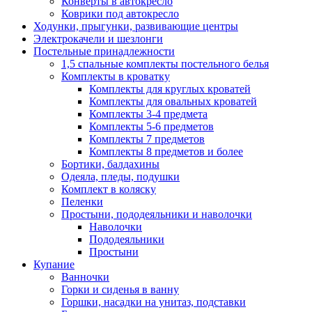
Конверты в автокресло
Коврики под автокресло
Ходунки, прыгунки, развивающие центры
Электрокачели и шезлонги
Постельные принадлежности
1,5 спальные комплекты постельного белья
Комплекты в кроватку
Комплекты для круглых кроватей
Комплекты для овальных кроватей
Комплекты 3-4 предмета
Комплекты 5-6 предметов
Комплекты 7 предметов
Комплекты 8 предметов и более
Бортики, балдахины
Одеяла, пледы, подушки
Комплект в коляску
Пеленки
Простыни, пододеяльники и наволочки
Наволочки
Пододеяльники
Простыни
Купание
Ванночки
Горки и сиденья в ванну
Горшки, насадки на унитаз, подставки