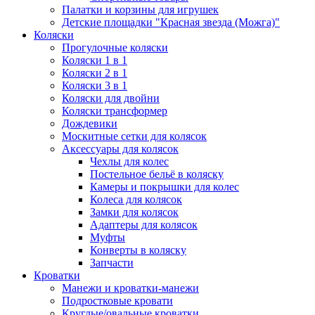
Палатки и корзины для игрушек
Детские площадки "Красная звезда (Можга)"
Коляски
Прогулочные коляски
Коляски 1 в 1
Коляски 2 в 1
Коляски 3 в 1
Коляски для двойни
Коляски трансформер
Дождевики
Москитные сетки для колясок
Аксессуары для колясок
Чехлы для колес
Постельное бельё в коляску
Камеры и покрышки для колес
Колеса для колясок
Замки для колясок
Адаптеры для колясок
Муфты
Конверты в коляску
Запчасти
Кроватки
Манежи и кроватки-манежи
Подростковые кровати
Круглые/овальные кроватки