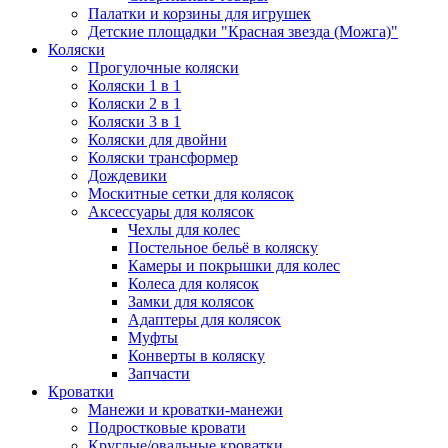
Палатки и корзины для игрушек
Детские площадки "Красная звезда (Можга)"
Коляски
Прогулочные коляски
Коляски 1 в 1
Коляски 2 в 1
Коляски 3 в 1
Коляски для двойни
Коляски трансформер
Дождевики
Москитные сетки для колясок
Аксессуары для колясок
Чехлы для колес
Постельное бельё в коляску
Камеры и покрышки для колес
Колеса для колясок
Замки для колясок
Адаптеры для колясок
Муфты
Конверты в коляску
Запчасти
Кроватки
Манежи и кроватки-манежи
Подростковые кровати
Круглые/овальные кроватки