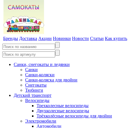
Бренды
Доставка
Акции
Новинки
Новости
Статьи
Как купить
Санки, снегокаты и ледянки
Санки
Санки-коляски
Санки-коляска для двойни
Снегокаты
Тюбинги
Детский транспорт
Велосипеды
Трехколесные велосипеды
Двухколесные велосипеды
Трёхколёсные велосипеды для двойни
Электромобили
Автомобили