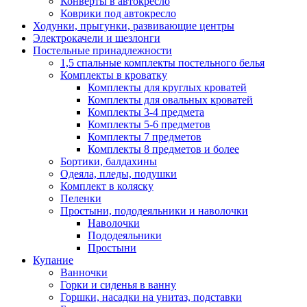
Конверты в автокресло
Коврики под автокресло
Ходунки, прыгунки, развивающие центры
Электрокачели и шезлонги
Постельные принадлежности
1,5 спальные комплекты постельного белья
Комплекты в кроватку
Комплекты для круглых кроватей
Комплекты для овальных кроватей
Комплекты 3-4 предмета
Комплекты 5-6 предметов
Комплекты 7 предметов
Комплекты 8 предметов и более
Бортики, балдахины
Одеяла, пледы, подушки
Комплект в коляску
Пеленки
Простыни, пододеяльники и наволочки
Наволочки
Пододеяльники
Простыни
Купание
Ванночки
Горки и сиденья в ванну
Горшки, насадки на унитаз, подставки