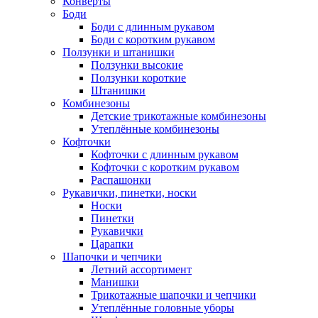
Конверты
Боди
Боди с длинным рукавом
Боди с коротким рукавом
Ползунки и штанишки
Ползунки высокие
Ползунки короткие
Штанишки
Комбинезоны
Детские трикотажные комбинезоны
Утеплённые комбинезоны
Кофточки
Кофточки с длинным рукавом
Кофточки с коротким рукавом
Распашонки
Рукавички, пинетки, носки
Носки
Пинетки
Рукавички
Царапки
Шапочки и чепчики
Летний ассортимент
Манишки
Трикотажные шапочки и чепчики
Утеплённые головные уборы