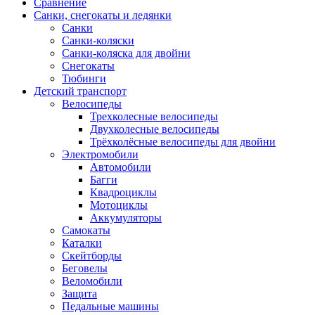
Сравнение
Санки, снегокаты и ледянки
Санки
Санки-коляски
Санки-коляска для двойни
Снегокаты
Тюбинги
Детский транспорт
Велосипеды
Трехколесные велосипеды
Двухколесные велосипеды
Трёхколёсные велосипеды для двойни
Электромобили
Автомобили
Багги
Квадроциклы
Мотоциклы
Аккумуляторы
Самокаты
Каталки
Скейтборды
Беговелы
Веломобили
Защита
Педальные машины