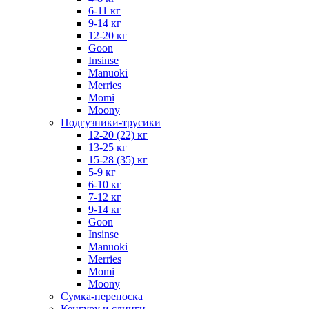
6-11 кг
9-14 кг
12-20 кг
Goon
Insinse
Manuoki
Merries
Momi
Moony
Подгузники-трусики
12-20 (22) кг
13-25 кг
15-28 (35) кг
5-9 кг
6-10 кг
7-12 кг
9-14 кг
Goon
Insinse
Manuoki
Merries
Momi
Moony
Сумка-переноска
Кенгуру и слинги