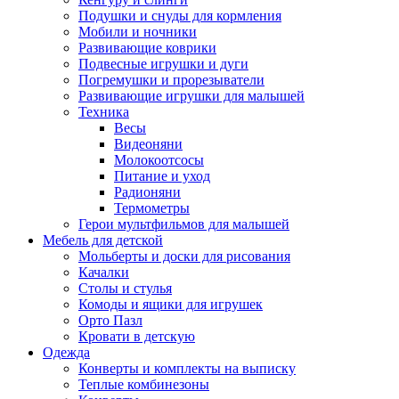
Подушки и снуды для кормления
Мобили и ночники
Развивающие коврики
Подвесные игрушки и дуги
Погремушки и прорезыватели
Развивающие игрушки для малышей
Техника
Весы
Видеоняни
Молокоотсосы
Питание и уход
Радионяни
Термометры
Герои мультфильмов для малышей
Мебель для детской
Мольберты и доски для рисования
Качалки
Столы и стулья
Комоды и ящики для игрушек
Орто Пазл
Кровати в детскую
Одежда
Конверты и комплекты на выписку
Теплые комбинезоны