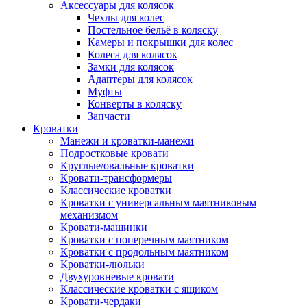
Аксессуары для колясок
Чехлы для колес
Постельное бельё в коляску
Камеры и покрышки для колес
Колеса для колясок
Замки для колясок
Адаптеры для колясок
Муфты
Конверты в коляску
Запчасти
Кроватки
Манежи и кроватки-манежи
Подростковые кровати
Круглые/овальные кроватки
Кровати-трансформеры
Классические кроватки
Кроватки с универсальным маятниковым
механизмом
Кровати-машинки
Кроватки с поперечным маятником
Кроватки с продольным маятником
Кроватки-люльки
Двухуровневые кровати
Классические кроватки с ящиком
Кровати-чердаки