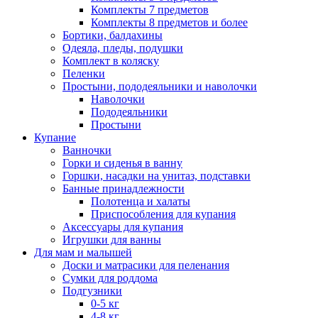
Комплекты 7 предметов
Комплекты 8 предметов и более
Бортики, балдахины
Одеяла, пледы, подушки
Комплект в коляску
Пеленки
Простыни, пододеяльники и наволочки
Наволочки
Пододеяльники
Простыни
Купание
Ванночки
Горки и сиденья в ванну
Горшки, насадки на унитаз, подставки
Банные принадлежности
Полотенца и халаты
Приспособления для купания
Аксессуары для купания
Игрушки для ванны
Для мам и малышей
Доски и матрасики для пеленания
Сумки для роддома
Подгузники
0-5 кг
4-8 кг