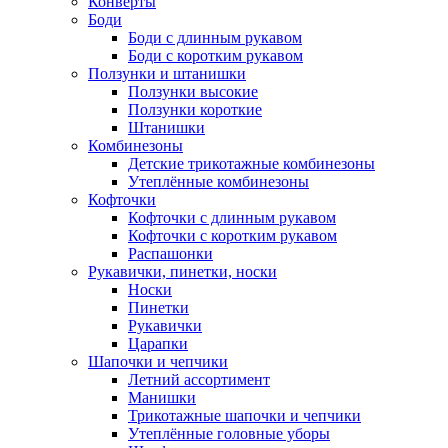
Конверты
Боди
Боди с длинным рукавом
Боди с коротким рукавом
Ползунки и штанишки
Ползунки высокие
Ползунки короткие
Штанишки
Комбинезоны
Детские трикотажные комбинезоны
Утеплённые комбинезоны
Кофточки
Кофточки с длинным рукавом
Кофточки с коротким рукавом
Распашонки
Рукавички, пинетки, носки
Носки
Пинетки
Рукавички
Царапки
Шапочки и чепчики
Летний ассортимент
Манишки
Трикотажные шапочки и чепчики
Утеплённые головные уборы