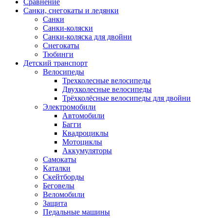
Сравнение
Санки, снегокаты и ледянки
Санки
Санки-коляски
Санки-коляска для двойни
Снегокаты
Тюбинги
Детский транспорт
Велосипеды
Трехколесные велосипеды
Двухколесные велосипеды
Трёхколёсные велосипеды для двойни
Электромобили
Автомобили
Багги
Квадроциклы
Мотоциклы
Аккумуляторы
Самокаты
Каталки
Скейтборды
Беговелы
Веломобили
Защита
Педальные машины