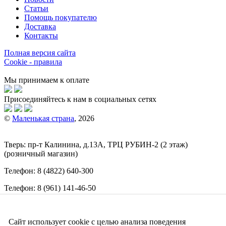
Статьи
Помощь покупателю
Доставка
Контакты
Полная версия сайта
Cookie - правила
Мы принимаем к оплате
Присоединяйтесь к нам в социальных сетях
©
Маленькая страна
, 2026
Тверь:
пр-т
Калинина, д.13А, ТРЦ
РУБИН-2
(2 этаж)
(розничный магазин)
Телефон:
8 (4822) 640-300
Телефон:
8 (961) 141-46-50
E-mail:
info@malenkajastrana.com
Сайт использует cookie с целью анализа поведения
Обращаем ваше внимание на то, что вся информация