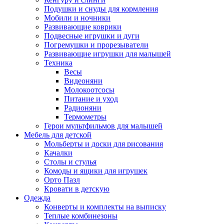
Подушки и снуды для кормления
Мобили и ночники
Развивающие коврики
Подвесные игрушки и дуги
Погремушки и прорезыватели
Развивающие игрушки для малышей
Техника
Весы
Видеоняни
Молокоотсосы
Питание и уход
Радионяни
Термометры
Герои мультфильмов для малышей
Мебель для детской
Мольберты и доски для рисования
Качалки
Столы и стулья
Комоды и ящики для игрушек
Орто Пазл
Кровати в детскую
Одежда
Конверты и комплекты на выписку
Теплые комбинезоны