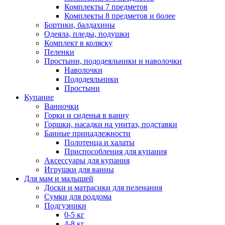
Комплекты 7 предметов
Комплекты 8 предметов и более
Бортики, балдахины
Одеяла, пледы, подушки
Комплект в коляску
Пеленки
Простыни, пододеяльники и наволочки
Наволочки
Пододеяльники
Простыни
Купание
Ванночки
Горки и сиденья в ванну
Горшки, насадки на унитаз, подставки
Банные принадлежности
Полотенца и халаты
Приспособления для купания
Аксессуары для купания
Игрушки для ванны
Для мам и малышей
Доски и матрасики для пеленания
Сумки для роддома
Подгузники
0-5 кг
4-8 кг