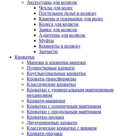
Аксессуары для колясок
Чехлы для колес
Постельное бельё в коляску
Камеры и покрышки для колес
Колеса для колясок
Замки для колясок
Адаптеры для колясок
Муфты
Конверты в коляску
Запчасти
Кроватки
Манежи и кроватки-манежи
Подростковые кровати
Круглые/овальные кроватки
Кровати-трансформеры
Классические кроватки
Кроватки с универсальным маятниковым
механизмом
Кровати-машинки
Кроватки с поперечным маятником
Кроватки с продольным маятником
Кроватки-люльки
Двухуровневые кровати
Классические кроватки с ящиком
Кровати-чердаки