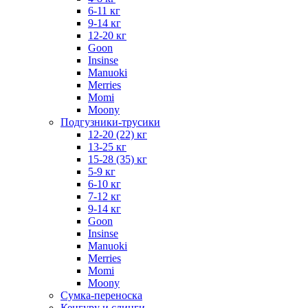
6-11 кг
9-14 кг
12-20 кг
Goon
Insinse
Manuoki
Merries
Momi
Moony
Подгузники-трусики
12-20 (22) кг
13-25 кг
15-28 (35) кг
5-9 кг
6-10 кг
7-12 кг
9-14 кг
Goon
Insinse
Manuoki
Merries
Momi
Moony
Сумка-переноска
Кенгуру и слинги