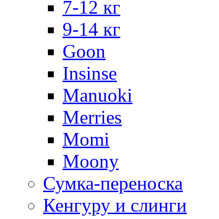
7-12 кг
9-14 кг
Goon
Insinse
Manuoki
Merries
Momi
Moony
Сумка-переноска
Кенгуру и слинги