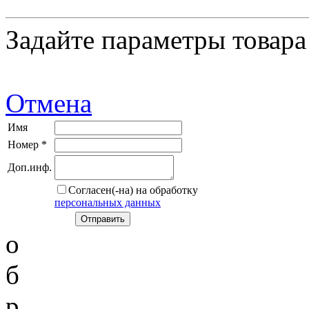
Задайте параметры товара
Отмена
Имя
Номер *
Доп.инф.
Согласен(-на) на обработку
персональных данных
о
б
р