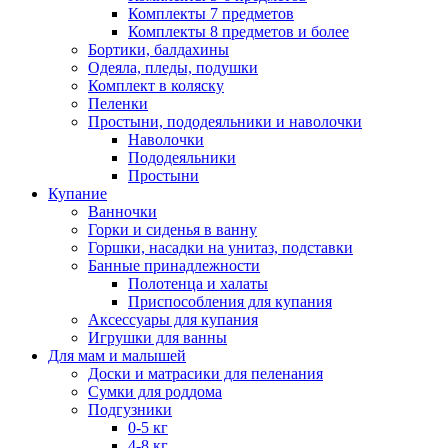
Комплекты 7 предметов
Комплекты 8 предметов и более
Бортики, балдахины
Одеяла, пледы, подушки
Комплект в коляску
Пеленки
Простыни, пододеяльники и наволочки
Наволочки
Пододеяльники
Простыни
Купание
Ванночки
Горки и сиденья в ванну
Горшки, насадки на унитаз, подставки
Банные принадлежности
Полотенца и халаты
Приспособления для купания
Аксессуары для купания
Игрушки для ванны
Для мам и малышей
Доски и матрасики для пеленания
Сумки для роддома
Подгузники
0-5 кг
4-8 кг