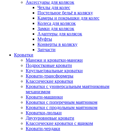
Аксессуары для колясок
Чехлы для колес
Постельное бельё в коляску
Камеры и покрышки для колес
Колеса для колясок
Замки для колясок
Адаптеры для колясок
Муфты
Конверты в коляску
Запчасти
Кроватки
Манежи и кроватки-манежи
Подростковые кровати
Круглые/овальные кроватки
Кровати-трансформеры
Классические кроватки
Кроватки с универсальным маятниковым
механизмом
Кровати-машинки
Кроватки с поперечным маятником
Кроватки с продольным маятником
Кроватки-люльки
Двухуровневые кровати
Классические кроватки с ящиком
Кровати-чердаки