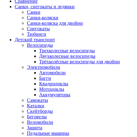
Сравнение
Санки, снегокаты и ледянки
Санки
Санки-коляски
Санки-коляска для двойни
Снегокаты
Тюбинги
Детский транспорт
Велосипеды
Трехколесные велосипеды
Двухколесные велосипеды
Трёхколёсные велосипеды для двойни
Электромобили
Автомобили
Багги
Квадроциклы
Мотоциклы
Аккумуляторы
Самокаты
Каталки
Скейтборды
Беговелы
Веломобили
Защита
Педальные машины