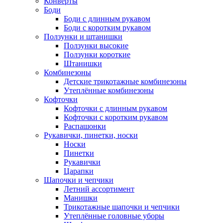
Конверты
Боди
Боди с длинным рукавом
Боди с коротким рукавом
Ползунки и штанишки
Ползунки высокие
Ползунки короткие
Штанишки
Комбинезоны
Детские трикотажные комбинезоны
Утеплённые комбинезоны
Кофточки
Кофточки с длинным рукавом
Кофточки с коротким рукавом
Распашонки
Рукавички, пинетки, носки
Носки
Пинетки
Рукавички
Царапки
Шапочки и чепчики
Летний ассортимент
Манишки
Трикотажные шапочки и чепчики
Утеплённые головные уборы