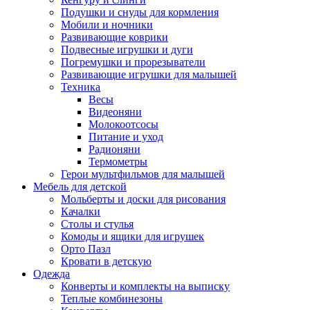
Подушки и снуды для кормления
Мобили и ночники
Развивающие коврики
Подвесные игрушки и дуги
Погремушки и прорезыватели
Развивающие игрушки для малышей
Техника
Весы
Видеоняни
Молокоотсосы
Питание и уход
Радионяни
Термометры
Герои мультфильмов для малышей
Мебель для детской
Мольберты и доски для рисования
Качалки
Столы и стулья
Комоды и ящики для игрушек
Орто Пазл
Кровати в детскую
Одежда
Конверты и комплекты на выписку
Теплые комбинезоны