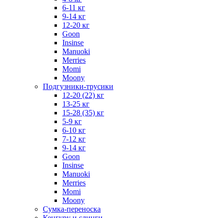
6-11 кг
9-14 кг
12-20 кг
Goon
Insinse
Manuoki
Merries
Momi
Moony
Подгузники-трусики
12-20 (22) кг
13-25 кг
15-28 (35) кг
5-9 кг
6-10 кг
7-12 кг
9-14 кг
Goon
Insinse
Manuoki
Merries
Momi
Moony
Сумка-переноска
Кенгуру и слинги