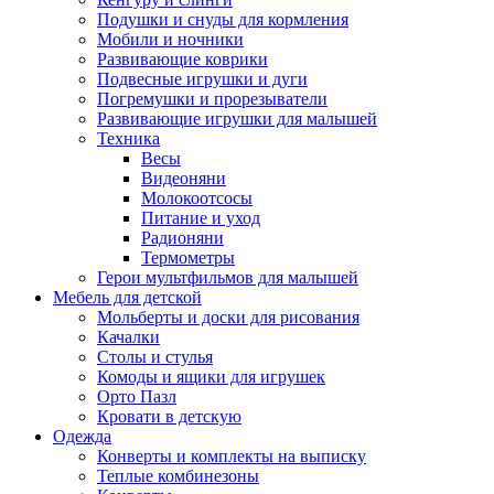
Подушки и снуды для кормления
Мобили и ночники
Развивающие коврики
Подвесные игрушки и дуги
Погремушки и прорезыватели
Развивающие игрушки для малышей
Техника
Весы
Видеоняни
Молокоотсосы
Питание и уход
Радионяни
Термометры
Герои мультфильмов для малышей
Мебель для детской
Мольберты и доски для рисования
Качалки
Столы и стулья
Комоды и ящики для игрушек
Орто Пазл
Кровати в детскую
Одежда
Конверты и комплекты на выписку
Теплые комбинезоны