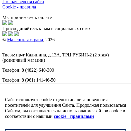
Полная версия сайта
Cookie - правила
Мы принимаем к оплате
Присоединяйтесь к нам в социальных сетях
©
Маленькая страна
, 2026
Тверь:
пр-т
Калинина, д.13А, ТРЦ
РУБИН-2
(2 этаж)
(розничный магазин)
Телефон:
8 (4822) 640-300
Телефон:
8 (961) 141-46-50
E-mail:
info@malenkajastrana.com
Сайт использует cookie с целью анализа поведения
Обращаем ваше внимание на то, что вся информация
(включая цены) на этом интернет-сайте носит исключительно
посетителей для улучшения Сайта. Продолжая пользоваться
информационный характер и ни при каких условиях не
Сайтом, вы соглашаетесь на использование файлов cookie в
является публичной офертой, определяемой положениями
соответствии с нашими
cookie - правилами
Статьи 437 (2) Гражданского кодекса РФ.
↑