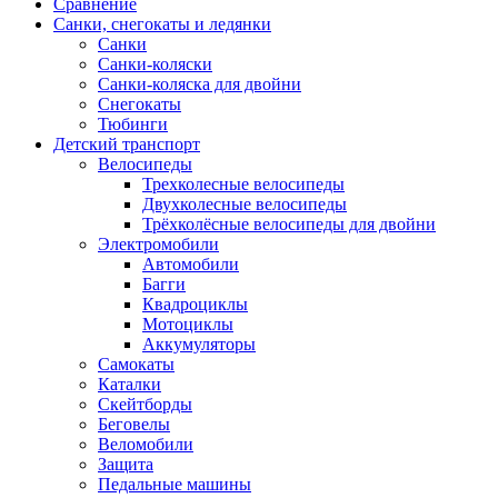
Сравнение
Санки, снегокаты и ледянки
Санки
Санки-коляски
Санки-коляска для двойни
Снегокаты
Тюбинги
Детский транспорт
Велосипеды
Трехколесные велосипеды
Двухколесные велосипеды
Трёхколёсные велосипеды для двойни
Электромобили
Автомобили
Багги
Квадроциклы
Мотоциклы
Аккумуляторы
Самокаты
Каталки
Скейтборды
Беговелы
Веломобили
Защита
Педальные машины