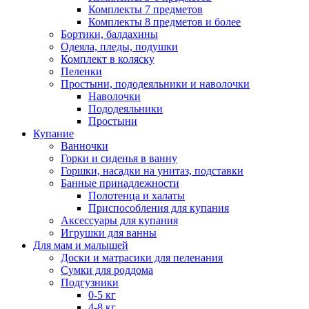
Комплекты 7 предметов
Комплекты 8 предметов и более
Бортики, балдахины
Одеяла, пледы, подушки
Комплект в коляску
Пеленки
Простыни, пододеяльники и наволочки
Наволочки
Пододеяльники
Простыни
Купание
Ванночки
Горки и сиденья в ванну
Горшки, насадки на унитаз, подставки
Банные принадлежности
Полотенца и халаты
Приспособления для купания
Аксессуары для купания
Игрушки для ванны
Для мам и малышей
Доски и матрасики для пеленания
Сумки для роддома
Подгузники
0-5 кг
4-8 кг