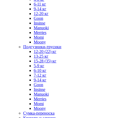
6-11 кг
9-14 кг
12-20 кг
Goon
Insinse
Manuoki
Merries
Momi
Moony
Подгузники-трусики
12-20 (22) кг
13-25 кг
15-28 (35) кг
5-9 кг
6-10 кг
7-12 кг
9-14 кг
Goon
Insinse
Manuoki
Merries
Momi
Moony
Сумка-переноска
Кенгуру и слинги