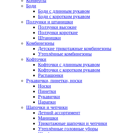
Конверты
Боди
Боди с длинным рукавом
Боди с коротким рукавом
Ползунки и штанишки
Ползунки высокие
Ползунки короткие
Штанишки
Комбинезоны
Детские трикотажные комбинезоны
Утеплённые комбинезоны
Кофточки
Кофточки с длинным рукавом
Кофточки с коротким рукавом
Распашонки
Рукавички, пинетки, носки
Носки
Пинетки
Рукавички
Царапки
Шапочки и чепчики
Летний ассортимент
Манишки
Трикотажные шапочки и чепчики
Утеплённые головные уборы