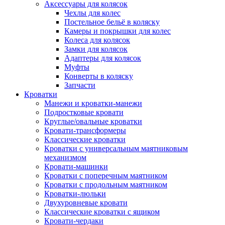
Аксессуары для колясок
Чехлы для колес
Постельное бельё в коляску
Камеры и покрышки для колес
Колеса для колясок
Замки для колясок
Адаптеры для колясок
Муфты
Конверты в коляску
Запчасти
Кроватки
Манежи и кроватки-манежи
Подростковые кровати
Круглые/овальные кроватки
Кровати-трансформеры
Классические кроватки
Кроватки с универсальным маятниковым
механизмом
Кровати-машинки
Кроватки с поперечным маятником
Кроватки с продольным маятником
Кроватки-люльки
Двухуровневые кровати
Классические кроватки с ящиком
Кровати-чердаки