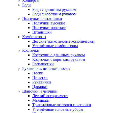
Конверты
Боди
Боди с длинным рукавом
Боди с коротким рукавом
Ползунки и штанишки
Ползунки высокие
Ползунки короткие
Штанишки
Комбинезоны
Детские трикотажные комбинезоны
Утеплённые комбинезоны
Кофточки
Кофточки с длинным рукавом
Кофточки с коротким рукавом
Распашонки
Рукавички, пинетки, носки
Носки
Пинетки
Рукавички
Царапки
Шапочки и чепчики
Летний ассортимент
Манишки
Трикотажные шапочки и чепчики
Утеплённые головные уборы