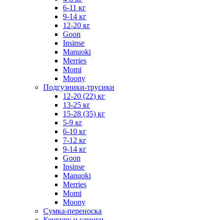
6-11 кг
9-14 кг
12-20 кг
Goon
Insinse
Manuoki
Merries
Momi
Moony
Подгузники-трусики
12-20 (22) кг
13-25 кг
15-28 (35) кг
5-9 кг
6-10 кг
7-12 кг
9-14 кг
Goon
Insinse
Manuoki
Merries
Momi
Moony
Сумка-переноска
Кенгуру и слинги