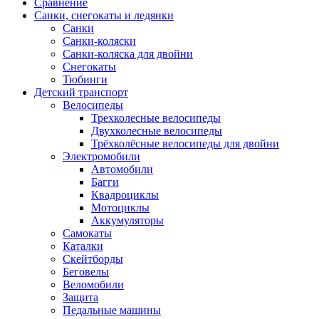
Сравнение
Санки, снегокаты и ледянки
Санки
Санки-коляски
Санки-коляска для двойни
Снегокаты
Тюбинги
Детский транспорт
Велосипеды
Трехколесные велосипеды
Двухколесные велосипеды
Трёхколёсные велосипеды для двойни
Электромобили
Автомобили
Багги
Квадроциклы
Мотоциклы
Аккумуляторы
Самокаты
Каталки
Скейтборды
Беговелы
Веломобили
Защита
Педальные машины