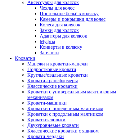
Аксессуары для колясок
Чехлы для колес
Постельное бельё в коляску
Камеры и покрышки для колес
Колеса для колясок
Замки для колясок
Адаптеры для колясок
Муфты
Конверты в коляску
Запчасти
Кроватки
Манежи и кроватки-манежи
Подростковые кровати
Круглые/овальные кроватки
Кровати-трансформеры
Классические кроватки
Кроватки с универсальным маятниковым
механизмом
Кровати-машинки
Кроватки с поперечным маятником
Кроватки с продольным маятником
Кроватки-люльки
Двухуровневые кровати
Классические кроватки с ящиком
Кровати-чердаки