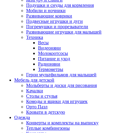
Подушки и снуды для кормления
Мобили и ночники
Развивающие коврики
Подвесные игрушки и дуги
Погремушки и прорезыватели
Развивающие игрушки для малышей
Техника
Весы
Видеоняни
Молокоотсосы
Питание и уход
Радионяни
Термометры
Герои мультфильмов для малышей
Мебель для детской
Мольберты и доски для рисования
Качалки
Столы и стулья
Комоды и ящики для игрушек
Орто Пазл
Кровати в детскую
Одежда
Конверты и комплекты на выписку
Теплые комбинезоны