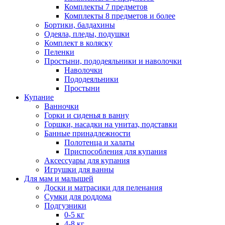
Комплекты 7 предметов
Комплекты 8 предметов и более
Бортики, балдахины
Одеяла, пледы, подушки
Комплект в коляску
Пеленки
Простыни, пододеяльники и наволочки
Наволочки
Пододеяльники
Простыни
Купание
Ванночки
Горки и сиденья в ванну
Горшки, насадки на унитаз, подставки
Банные принадлежности
Полотенца и халаты
Приспособления для купания
Аксессуары для купания
Игрушки для ванны
Для мам и малышей
Доски и матрасики для пеленания
Сумки для роддома
Подгузники
0-5 кг
4-8 кг